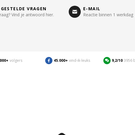
LGESTELDE VRAGEN
E-MAIL
raag? Vind je antwoord hier.
Reactie binnen 1 werkdag
.000+
volgers
45.000+
vind-ik-leuks
9,2/10
3956 