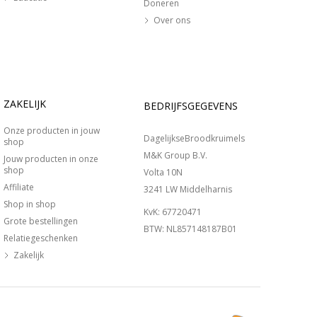
Doneren
Over ons
ZAKELIJK
BEDRIJFSGEGEVENS
Onze producten in jouw
DagelijkseBroodkruimels
shop
M&K Group B.V.
Jouw producten in onze
shop
Volta 10N
Affiliate
3241 LW Middelharnis
Shop in shop
KvK: 67720471
Grote bestellingen
BTW: NL857148187B01
Relatiegeschenken
Zakelijk