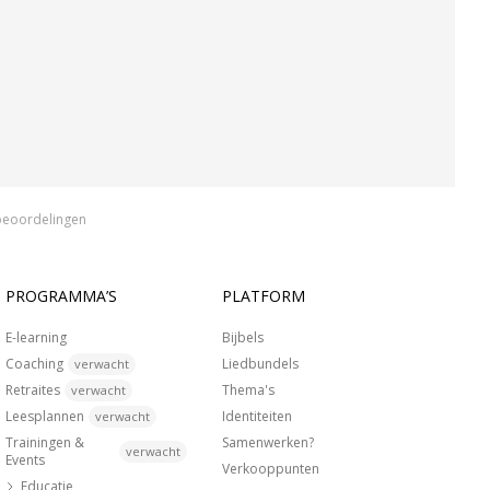
beoordelingen
PROGRAMMA’S
PLATFORM
E-learning
Bijbels
Coaching
Liedbundels
verwacht
Retraites
Thema's
verwacht
Leesplannen
Identiteiten
verwacht
Trainingen &
Samenwerken?
verwacht
Events
Verkooppunten
Educatie