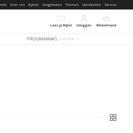
mels
Over ons
Bijbels
Songteksten
Thema's
Identiteiten
Service
Lees je Bijbel
Inloggen
Winkelmand
PROGRAMMA’S
EDUCATIE