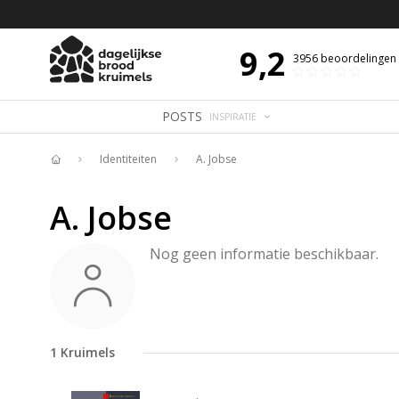
 DE DAG MET OVERDENKING 📖
BIJBELTEKST VAN DE DAG MET OVERDENK
9,2
3956
beoordelingen
POSTS
INSPIRATIE
Identiteiten
A. Jobse
Home
A. Jobse
Nog geen informatie beschikbaar.
1
Kruimels