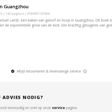
an Guangzhou
2 | 160 pagina's | 9789087187866
amuel Lamb, een baken van geloof en hoop in Guangzhou. Dit boek bel
n de exponentiële groei van de kerk. Een krachtig getuigenis van gee
Altijd retourneren & levenslange service
F ADVIES NODIG?
oord eenvoudig en snel op onze
service
pagina.