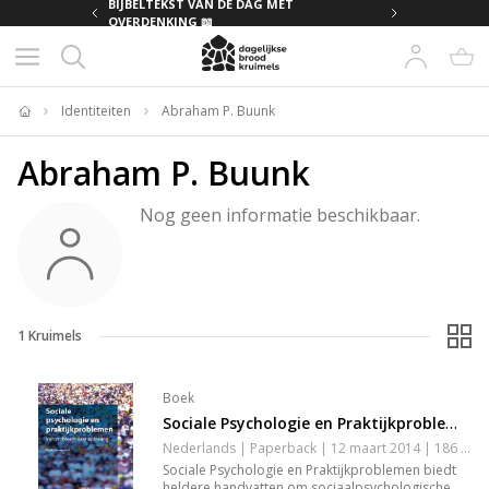
MET
BIJBELTEKST VAN DE DAG MET
OVERDENKING 📖
Identiteiten
Abraham P. Buunk
Home
Abraham P. Buunk
Nog geen informatie beschikbaar.
1
Kruimels
Boek
Sociale Psychologie en Praktijkproblemen
Nederlands | Paperback | 12 maart 2014 | 186 pagina's | 9789036804080
Sociale Psychologie en Praktijkproblemen biedt
heldere handvatten om sociaalpsychologische