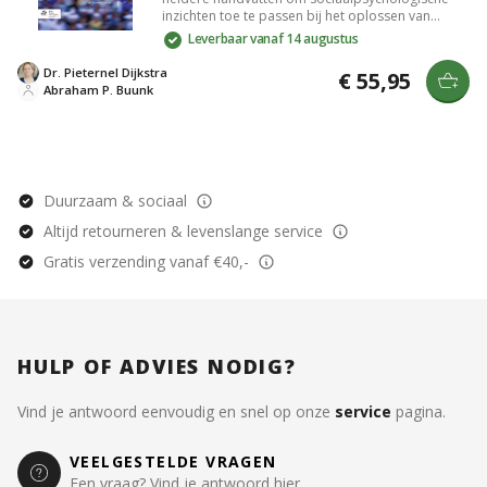
inzichten toe te passen bij het oplossen van
actuele maatschappelijke vraagstukken, met
Leverbaar vanaf 14 augustus
praktische opdrachten en casussen voor
studenten en professionals in zorg en beleid.
Dr. Pieternel Dijkstra
€ 55,95
Abraham P. Buunk
Duurzaam & sociaal
Altijd retourneren & levenslange service
Gratis verzending vanaf €40,-
HULP OF ADVIES NODIG?
Vind je antwoord eenvoudig en snel op onze
service
pagina.
VEELGESTELDE VRAGEN
Een vraag? Vind je antwoord hier.