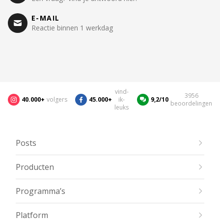
E-MAIL
Reactie binnen 1 werkdag
vind-
3956
40.000+
volgers
45.000+
ik-
9,2/10
beoordelingen
leuks
Posts
Producten
Programma’s
Platform