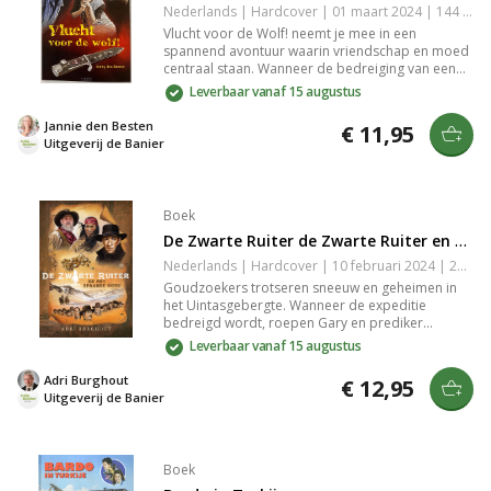
Nederlands | Hardcover | 01 maart 2024 | 144 pagina's | 9789402909845
Vlucht voor de Wolf! neemt je mee in een
spannend avontuur waarin vriendschap en moed
centraal staan. Wanneer de bedreiging van een
wolf de rust verstoort, moeten de
Leverbaar vanaf 15 augustus
hoofdpersonages hun angsten overwinnen en
samenwerken om het gevaar het hoofd te bieden.
Jannie den Besten
€ 11,95
Dit meeslepende verhaal prikkelt de verbeelding
Uitgeverij de Banier
en laat je nadenken over samenzijn en veerkracht.
Perfect voor liefhebbers van jeugdliteratuur.
Boek
De Zwarte Ruiter de Zwarte Ruiter en Spaans Goud
Nederlands | Hardcover | 10 februari 2024 | 208 pagina's | 9789402909852
Goudzoekers trotseren sneeuw en geheimen in
het Uintasgebergte. Wanneer de expeditie
bedreigd wordt, roepen Gary en prediker
Brother Mac de hulp in van Mike Lewis, De Zwarte
Leverbaar vanaf 15 augustus
Ruiter, en zijn vriend Mantohpa. Een spannende
reddingsoperatie volgt, maar wie is de
Adri Burghout
€ 12,95
mysterieuze saboteur die hun plannen
Uitgeverij de Banier
dwarsboomt?
Boek