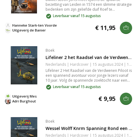
bezetting van Leiden in 1574 een slimme strategie
bedenken om zijn geliefde duif Roef te
beschermen. Terwijl voedsel schaars is en de
Leverbaar vanaf 15 augustus
stad in gevaar verkeert, krijgt Joris' trouwe
metgezel een belangrijke missie. Beleef de
Hanneke Stark-ten Voorde
€ 11,95
spanning en warmte in dit meeslepende
Uitgeverij de Banier
jeugdboek.
Boek
Lifeliner 2 het Raadsel van de Verdwenen Piloot
Nederlands | Hardcover | 15 augustus 2024 | 156 pagina's | 9789059524484
Lifeliner 2 Het Raadsel van de Verdwenen Piloot is
een spannend avontuur voor jonge lezers vanaf
10 jaar. Volg de spannende zoektocht naar een
vermiste piloot, waarbij vriendschap en moed
Leverbaar vanaf 15 augustus
centraal staan. Perfect voor fans van mysteries en
avontuurlijke verhalen die graag mee puzzelen.
Uitgeverij Mes
€ 9,95
Adri Burghout
Boek
Wessel Wolff Knrm Spanning Rond een Spookschip
Nederlands | Hardcover | 15 augustus 2024 | 156 pagina's | 9789059524491