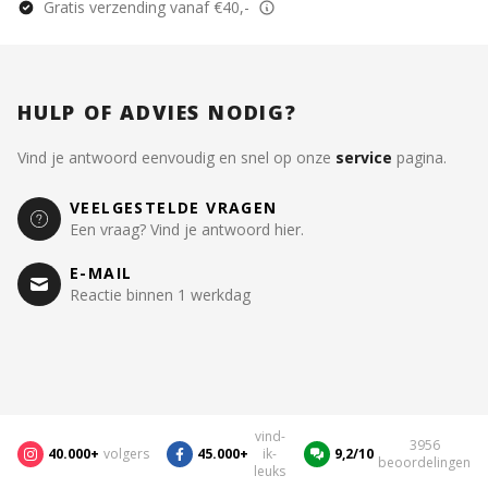
Gratis verzending vanaf €40,-
HULP OF ADVIES NODIG?
Vind je antwoord eenvoudig en snel op onze
service
pagina.
VEELGESTELDE VRAGEN
Een vraag? Vind je antwoord hier.
E-MAIL
Reactie binnen 1 werkdag
vind-
3956
40.000+
volgers
45.000+
ik-
9,2/10
beoordelingen
leuks