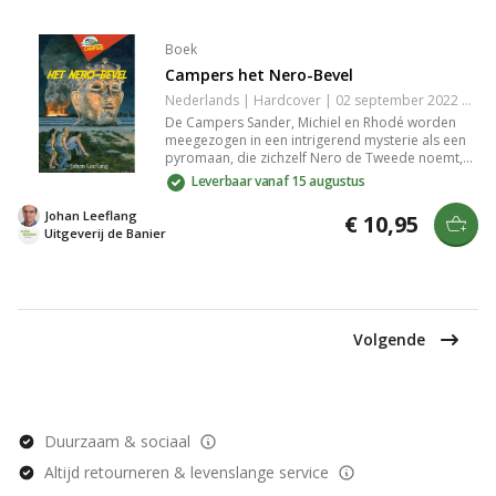
vinden van vrede.
Boek
Campers het Nero-Bevel
Nederlands | Hardcover | 02 september 2022 | 144 pagina's | 9789087187903
De Campers Sander, Michiel en Rhodé worden
meegezogen in een intrigerend mysterie als een
pyromaan, die zichzelf Nero de Tweede noemt,
Nijmegen teistert. Dit spannende avontuur daagt
Leverbaar vanaf 15 augustus
je uit om mee te speuren naar patronen, terwijl
de vrienden een gevaarlijke achtervolging
Johan Leeflang
€ 10,95
inzetten om de volgende stap van de
Uitgeverij de Banier
brandstichter voor te zijn.
Volgende
Duurzaam & sociaal
Altijd retourneren & levenslange service