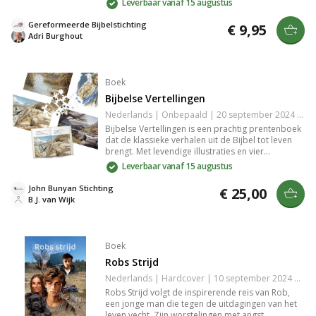
Leverbaar vanaf 15 augustus
probeert te beschermen. Een krachtige reflectie
op de impact van religie in ons leven en de strijd
Gereformeerde Bijbelstichting
€ 9,95
om waarden te behouden. Een boek dat je raakt
Adri Burghout
en aanzet tot nadenken.
Boek
Bijbelse Vertellingen
Nederlands | Onbepaald | 20 september 2024 | 44 pagina's | 9789491570384
Bijbelse Vertellingen is een prachtig prentenboek
dat de klassieke verhalen uit de Bijbel tot leven
brengt. Met levendige illustraties en vier
uitdagende puzzels biedt het een boeiende
Leverbaar vanaf 15 augustus
ervaring voor jong en oud en is perfect om de
rijke geschiedenis van deze tijdloze verhalen te
John Bunyan Stichting
€ 25,00
verkennen.
B.J. van Wijk
Boek
Robs Strijd
Nederlands | Hardcover | 10 september 2024 | 96 pagina's | 9789059524644
Robs Strijd volgt de inspirerende reis van Rob,
een jonge man die tegen de uitdagingen van het
leven vecht. Zijn worstelingen met angst,