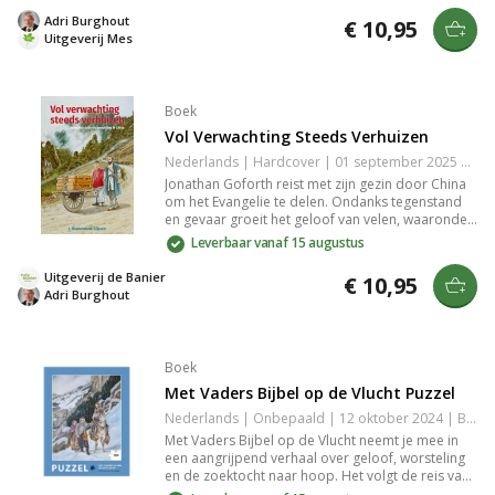
voor een ongekende ontknoping, terwijl zijn
Adri Burghout
€ 10,95
relatie met Sally op een beslissend punt komt.
Uitgeverij Mes
Boek
Vol Verwachting Steeds Verhuizen
Nederlands | Hardcover | 01 september 2025 | 112 pagina's | 9789402912623
Jonathan Goforth reist met zijn gezin door China
om het Evangelie te delen. Ondanks tegenstand
en gevaar groeit het geloof van velen, waaronder
voormalig tegenstander Chen. Een inspirerend
Leverbaar vanaf 15 augustus
verhaal over doorzettingsvermogen en de kracht
van gebed.
Uitgeverij de Banier
€ 10,95
Adri Burghout
Boek
Met Vaders Bijbel op de Vlucht Puzzel
Nederlands | Onbepaald | 12 oktober 2024 | Basisbijbel | 9789492987464
Met Vaders Bijbel op de Vlucht neemt je mee in
een aangrijpend verhaal over geloof, worsteling
en de zoektocht naar hoop. Het volgt de reis van
een vader die in turbulente tijden zijn kind