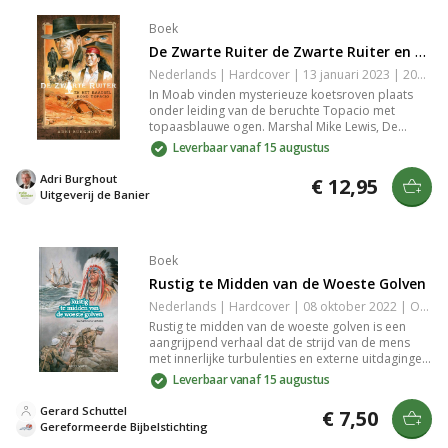
Boek
De Zwarte Ruiter de Zwarte Ruiter en het Raadsel Rond Topacio
Nederlands | Hardcover | 13 januari 2023 | 208 pagina's | 9789087189266
In Moab vinden mysterieuze koetsroven plaats
onder leiding van de beruchte Topacio met
topaasblauwe ogen. Marshal Mike Lewis, De
Zwarte Ruiter, en zijn team ontrafelen een
Leverbaar vanaf 15 augustus
intrigerend mysterie vol verrassingen en
spanning. Een meeslepende zoektocht naar
Adri Burghout
€ 12,95
gerechtigheid en waarheid in het Wilde Westen.
Uitgeverij de Banier
Boek
Rustig te Midden van de Woeste Golven
Nederlands | Hardcover | 08 oktober 2022 | Onbekend | 9789492987341
Rustig te midden van de woeste golven is een
aangrijpend verhaal dat de strijd van de mens
met innerlijke turbulenties en externe uitdagingen
onderzoekt. De protagonist vindt kracht en hoop
Leverbaar vanaf 15 augustus
te midden van chaos en onzekerheid, waardoor
een diepere verbinding met zichzelf en de wereld
Gerard Schuttel
€ 7,50
om hem heen ontstaat. Dit boek biedt een
Gereformeerde Bijbelstichting
inspirerende reflectie op weerbaarheid en het