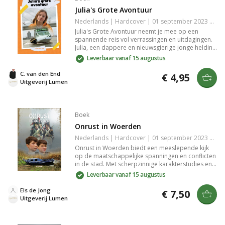
Julia's Grote Avontuur
Nederlands | Hardcover | 01 september 2023 | 96 pagina's | 9789463351355
Julia's Grote Avontuur neemt je mee op een
spannende reis vol verrassingen en uitdagingen.
Julia, een dappere en nieuwsgierige jonge heldin,
gaat op zoek naar verloren schatten en leert
Leverbaar vanaf 15 augustus
waardevolle lessen over vriendschap en moed.
Dit meeslepende verhaal boeit lezers van alle
C. van den End
€ 4,95
leeftijden en laat je verlangen naar meer
Uitgeverij Lumen
avonturen van Julia. Perfect voor liefhebbers van
fantasie en avontuur.
Boek
Onrust in Woerden
Nederlands | Hardcover | 01 september 2023 | 104 pagina's | 9789463351348
Onrust in Woerden biedt een meeslepende kijk
op de maatschappelijke spanningen en conflicten
in de stad. Met scherpzinnige karakterstudies en
een intrigerend plot laat deze roman de lezer de
Leverbaar vanaf 15 augustus
complexiteit van menselijke relaties en de impact
van dorpspolitiek ervaren. Een krachtige reflectie
Els de Jong
€ 7,50
op de dynamiek van een hechte gemeenschap.
Uitgeverij Lumen