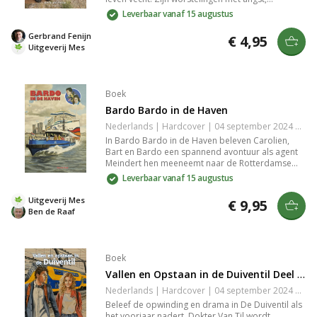
zelfacceptatie en de zoektocht naar geluk worden
Leverbaar vanaf 15 augustus
aangrijpend verwoord. Deze meeslepende
roman biedt een realistische blik op de kracht van
Gerbrand Fenijn
€ 4,95
veerkracht en hoop, waardoor je geraakt en
Uitgeverij Mes
geïnspireerd achterblijft. Een must-read voor
iedereen die zijn eigen strijd herkent.
Boek
Bardo Bardo in de Haven
Nederlands | Hardcover | 04 september 2024 | 140 pagina's | 9789059524569
In Bardo Bardo in de Haven beleven Carolien,
Bart en Bardo een spannend avontuur als agent
Meindert hen meeneemt naar de Rotterdamse
haven. Terwijl ze te maken krijgen met lastige
Leverbaar vanaf 15 augustus
jongens, toont Bardo zijn moed als reddende
hond. Samen met agent Meindert en de
Uitgeverij Mes
€ 9,95
speurhond Ruby gaan ze op zoek naar jonge
Ben de Raaf
uithalers van smokkelwaar.
Boek
Vallen en Opstaan in de Duiventil Deel 10
Nederlands | Hardcover | 04 september 2024 | 360 pagina's | 9789059524606
Beleef de opwinding en drama in De Duiventil als
het voorjaar nadert. Dokter Van Til wordt