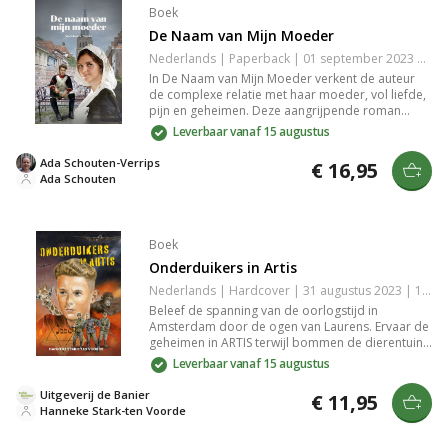
Boek
De Naam van Mijn Moeder
Nederlands | Paperback | 01 september 2023 | Onbekend | 9789463351324
In De Naam van Mijn Moeder verkent de auteur
de complexe relatie met haar moeder, vol liefde,
pijn en geheimen. Deze aangrijpende roman
onthult de invloed van het verleden op het heden
Leverbaar vanaf 15 augustus
en de zoektocht naar identiteit. Het is een
ontroerende reflectie over familiebanden en de
Ada Schouten-Verrips
€ 16,95
impact van onverwerkte emoties, perfect voor
Ada Schouten
liefhebbers van rijke, emotionele verhalen.
Boek
Onderduikers in Artis
Nederlands | Hardcover | 31 augustus 2023 | 160 pagina's | 9789402909098
Beleef de spanning van de oorlogstijd in
Amsterdam door de ogen van Laurens. Ervaar de
geheimen in ARTIS terwijl bommen de dierentuin
bedreigen en mysterieuze gebeurtenissen zich
Leverbaar vanaf 15 augustus
ontvouwen. Ontdek de avonturen van Laurens en
Annie te midden van dreiging en onverwachte
Uitgeverij de Banier
€ 11,95
vriendschappen.
Hanneke Stark-ten Voorde