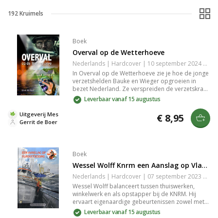
192
Kruimels
Boek
Overval op de Wetterhoeve
Nederlands | Hardcover | 10 september 2024 | 96 pagina's | 9789059524637
In Overval op de Wetterhoeve zie je hoe de jonge
verzetshelden Bauke en Wieger opgroeien in
bezet Nederland. Ze verspreiden de verzetskrant,
helpen bij bevrijdingsacties en worden
Leverbaar vanaf 15 augustus
geconfronteerd met de harde realiteit van
oorlog. Ontdek een spannend verhaal vol moed,
Uitgeverij Mes
€ 8,95
vriendschap en verlies te midden van dreiging en
Gerrit de Boer
strijd.
Boek
Wessel Wolff Knrm een Aanslag op Vlaggetjesdag
Nederlands | Hardcover | 07 september 2023 | 172 pagina's | 9789059524309
Wessel Wolff balanceert tussen thuiswerken,
winkelwerk en als opstapper bij de KNRM. Hij
ervaart eigenaardige gebeurtenissen zowel met
de KNRM-boot de Kitty als in zijn leven.
Leverbaar vanaf 15 augustus
Dreigementen en een mysterieuze club zorgen