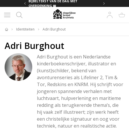
MET
BIJBELTEKST VAN DE DAG MET
OVERDENKING 📖
Identiteiten
Adri Burghout
Home
Adri Burghout
Adri Burghout is een Nederlandse 
kinderboekenschrijver, illustrator en 
(kunst)schilder, bekend van 
avonturenseries als Lifeliner 2, Tim & 
Tor, Redskins en KNRM. Hij schrijft voor 
jongeren spannende verhalen met 
luchtvaart, hulpverlening en maritieme 
redding als terugkerende thema’s, die 
hij vaak zelf illustreert; zijn werk heeft 
een christelijke signatuur en oog voor 
techniek, natuur en realistische actie.