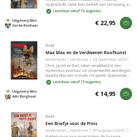
opgeschrikt, tante Bets beleeft een verrassing, en
Marleen ervaart zware tijden. Volg Famke's
Leverbaar vanaf 15 augustus
avontuur in het buitenland, Benjamin's
uitdagende beslissingen en het sociale leven van
Uitgeverij Mes
€ 22,95
Jochem en Betsie.
Gerda Ronhaar
Boek
Max Max en de Verdwenen Roofkunst
Nederlands | Hardcover | 04 september 2024 | 190 pagina's | 9789059524620
Chris, Jacob en Bart raken verwikkeld in een
mysterieus avontuur vol onverwachte wendingen,
waarbij Max een cruciale rol speelt. Spannende
ontknopingen en nieuwe raadsels maken dit boek
Leverbaar vanaf 15 augustus
tot een enerverende reis door een wereld van
verdwijningen en kunst. Perfect voor liefhebbers
Uitgeverij Mes
€ 14,95
van intrigerende verhalen vol actie en verrassing.
Adri Burghout
Boek
Een Briefje voor de Prins
Nederlands | Hardcover | 30 augustus 2024 | 144 pagina's | 9789402911244
Bakkerszoon Joris moet tijdens de Spaanse