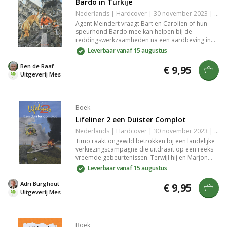
Bardo in Turkije
Nederlands | Hardcover | 30 november 2023 | 128 pagina's | 9789059524330
Agent Meindert vraagt Bart en Carolien of hun
speurhond Bardo mee kan helpen bij de
reddingswerkzaamheden na een aardbeving in
Turkije. Bar en Carolien besluiten mee te gaan op
Leverbaar vanaf 15 augustus
deze spannende en emotionele reis. Een
inspirerend verhaal over moed, behulpzaamheid
Ben de Raaf
€ 9,95
en de bijzondere band tussen mens en hond.
Uitgeverij Mes
Boek
Lifeliner 2 een Duister Complot
Nederlands | Hardcover | 30 november 2023 | 168 pagina's | 9789059524316
Timo raakt ongewild betrokken bij een landelijke
verkiezingscampagne die uitdraait op een reeks
vreemde gebeurtenissen. Terwijl hij en Marjon
een nieuw kindje verwachten, wordt Timo
Leverbaar vanaf 15 augustus
meegesleept in een spannend avontuur met een
onverwachte wending. Spanningen en
Adri Burghout
€ 9,95
verrassingselementen houden je op het puntje
Uitgeverij Mes
van je stoel.
Boek