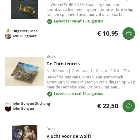
In Wessel Wolff KNRM Spanning rond een
spookschip leidt een mysterieus, onverlicht schip
tot een spannend avontuur vol onverwachte
wendingen op zee. Wessel ontdekt een gevaarlijk
Leverbaar vanaf 15 augustus
geheim terwijl hij de storm trotseert. Beleef de
spanning en intrige als je wordt meegezogen in
Uitgeverij Mes
€ 10,95
deze nautische thriller.
Adri Burghout
Boek
De Christenreis
Nederlands | Onbepaald | 01 april 2024 | 374 pagina's | 9789491570322
Beleef de reis van Christen, een symbolisch
avontuur vol hindernissen en verleidingen op weg
naar de Hemelse Stad. Dit boek, rijk aan
allegorieën, biedt waardevolle levenslessen en
Leverbaar vanaf 15 augustus
diepgaande inzichten in geloof en volharding.
Perfect voor liefhebbers van spirituele literatuur
John Bunyan Stichting
€ 22,50
en klassieke verhalen.
John Bunyan
Boek
Vlucht voor de Wolf!