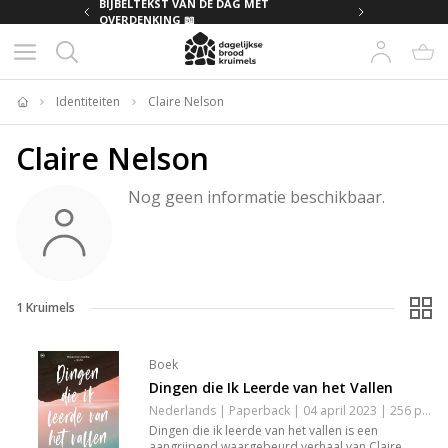
MET
BIJBELTEKST VAN DE DAG MET
OVERDENKING 📖
Identiteiten
Claire Nelson
Home
Claire Nelson
Nog geen informatie beschikbaar.
1
Kruimels
Boek
Dingen die Ik Leerde van het Vallen
Nederlands | Paperback | 04 april 2023 | 256 pagina's | 9789044364705
Dingen die ik leerde van het vallen is een
aangrijpend waargebeurd verhaal van Claire