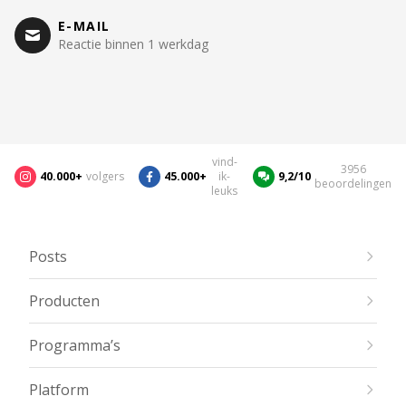
E-MAIL
Reactie binnen 1 werkdag
vind-
3956
40.000+
volgers
45.000+
ik-
9,2/10
beoordelingen
leuks
Posts
Producten
Programma’s
Platform