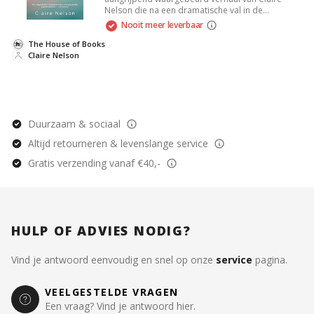
Nelson die na een dramatische val in de
Californische woestijn moet vechten voor haar
Nooit meer leverbaar
leven. Ontdek haar kracht, moed en het
vermogen om zich na tegenslag opnieuw op te
The House of Books
richten in deze inspirerende vertelling over
Claire Nelson
eenzaamheid en overleven.
Duurzaam & sociaal
Altijd retourneren & levenslange service
Gratis verzending vanaf €40,-
HULP OF ADVIES NODIG?
Vind je antwoord eenvoudig en snel op onze
service
pagina.
VEELGESTELDE VRAGEN
Een vraag? Vind je antwoord hier.