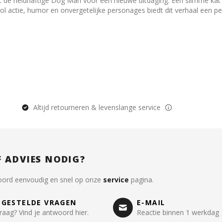
de heldhaftige Dog Man voor een nieuwe uitdaging. Een slimme kat pr
 Vol actie, humor en onvergetelijke personages biedt dit verhaal een
Altijd retourneren & levenslange service
F ADVIES NODIG?
oord eenvoudig en snel op onze
service
pagina.
LGESTELDE VRAGEN
E-MAIL
raag? Vind je antwoord hier.
Reactie binnen 1 werkdag