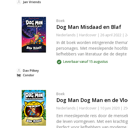
Jan Vriends
Boek
Dog Man Misdaad en Blaf
Nederlands | Hardcover | 26 april 2022 | 
In dit boek worden intrigerende thema'
personages. Met meeslepende hoofdstuk
liefhebbers van literatuur die de diepte
Leverbaar vanaf 15 augustus
Dav Pilkey
Condor
Boek
Dog Man Dog Man en de Vlo
Nederlands | Hardcover | 10 juni 2020 | 2
Een meeslepende reis door de menselij
die leven vormgeven. Met een krachtige 
Perfect voor liefhebbers van moderne l