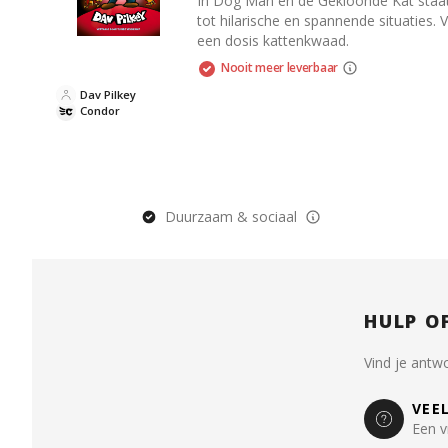
In Dog Man en de Gekloonde Kat staat 
tot hilarische en spannende situaties.
een dosis kattenkwaad.
Nooit meer leverbaar
Dav Pilkey
Condor
Duurzaam & sociaal
HULP O
Vind je antw
VEE
Een v