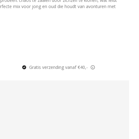
obeert chaos te zaaien door zichzelf te klonen, wat leidt
 perfecte mix voor jong en oud die houdt van avonturen met
Gratis verzending vanaf €40,-