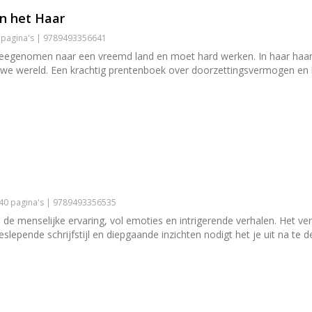
in het Haar
0 pagina's | 9789493356641
enomen naar een vreemd land en moet hard werken. In haar haar dr
euwe wereld. Een krachtig prentenboek over doorzettingsvermogen en
 40 pagina's | 9789493356535
 de menselijke ervaring, vol emoties en intrigerende verhalen. Het ver
lepende schrijfstijl en diepgaande inzichten nodigt het je uit na te d