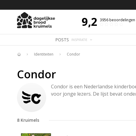
 DE DAG MET OVERDENKING 📖
BIJBELTEKST VAN DE DAG MET OVERDENK
9,2
3956
beoordelingen
POSTS
INSPIRATIE
Identiteiten
Condor
Home
Condor
Condor is een Nederlandse kinderboek
voor jonge lezers. De lijst bevat on
8
Kruimels