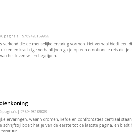
240 pagina's | 9789493189966
s verkend die de menselijke ervaring vormen. Het verhaal biedt een di
ken en krachtige verhaallijnen ga je op een emotionele reis die je 
 van het leven willen begrijpen.
oienkoning
56 pagina's | 9789493189089
ke ervaringen, waarin dromen, liefde en confrontaties centraal staan
schrijfstijl boeit het je van de eerste tot de laatste pagina, en bied
iteratuur.