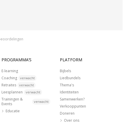
beoordelingen
PROGRAMMA’S
PLATFORM
E-learning
Bijbels
Coaching
Liedbundels
verwacht
Retraites
Thema's
verwacht
Leesplannen
Identiteiten
verwacht
Trainingen &
Samenwerken?
verwacht
Events
Verkooppunten
Educatie
Doneren
Over ons