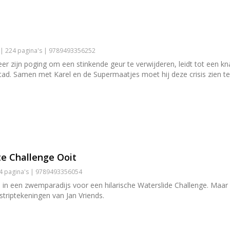
 | 224 pagina's | 9789493356252
zijn poging om een stinkende geur te verwijderen, leidt tot een kna
ad. Samen met Karel en de Supermaatjes moet hij deze crisis zien te
e Challenge Ooit
24 pagina's | 9789493356054
n een zwemparadijs voor een hilarische Waterslide Challenge. Maar br
striptekeningen van Jan Vriends.