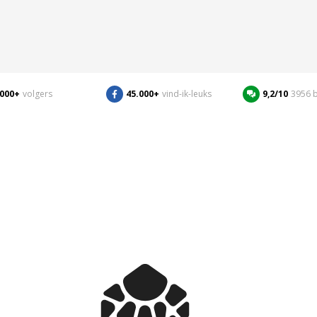
.000+
volgers
45.000+
vind-ik-leuks
9,2/10
3956 