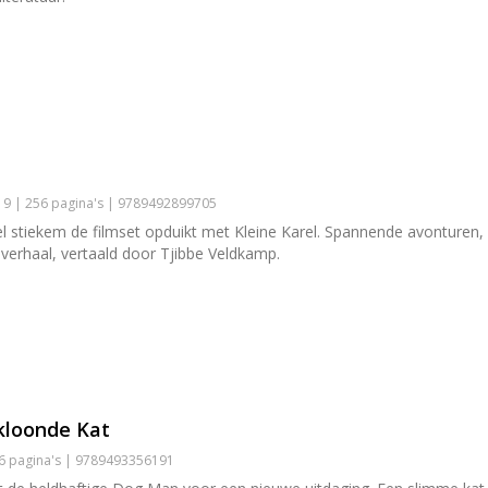
9 | 256 pagina's | 9789492899705
el stiekem de filmset opduikt met Kleine Karel. Spannende avonturen,
n-verhaal, vertaald door Tjibbe Veldkamp.
kloonde Kat
56 pagina's | 9789493356191