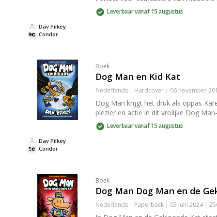
Leverbaar vanaf 15 augustus
Dav Pilkey
Condor
Boek
Dog Man en Kid Kat
Nederlands | Hardcover | 06 november 201
Dog Man krijgt het druk als oppas Kar
plezier en actie in dit vrolijke Dog Ma
Leverbaar vanaf 15 augustus
Dav Pilkey
Condor
Boek
Dog Man Dog Man en de Ge
Nederlands | Paperback | 05 juni 2024 | 2