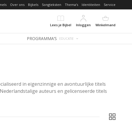
mels
Over ons
Bijbels
Songteksten
Thema's
Identiteiten
Service
Lees je Bijbel
Inloggen
Winkelmand
PROGRAMMA’S
EDUCATIE
iseerd in eigenzinnige en avontuurlijke titels 
Nederlandstalige auteurs en gelicenseerde titels