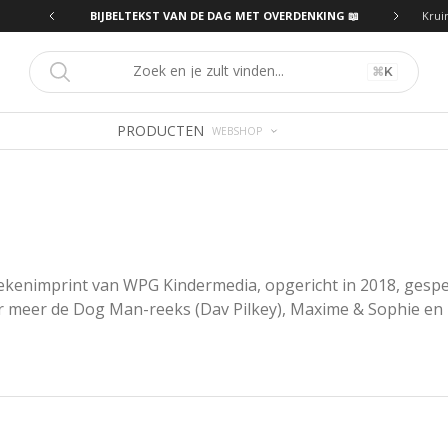
ING 📖
BIJBELTEKST VAN DE DAG MET OVERDENKING 📖
Krui
⌘
K
PRODUCTEN
WEBSHOP
enimprint van WPG Kindermedia, opgericht in 2018, gespecial
der meer de Dog Man-reeks (Dav Pilkey), Maxime & Sophie en 