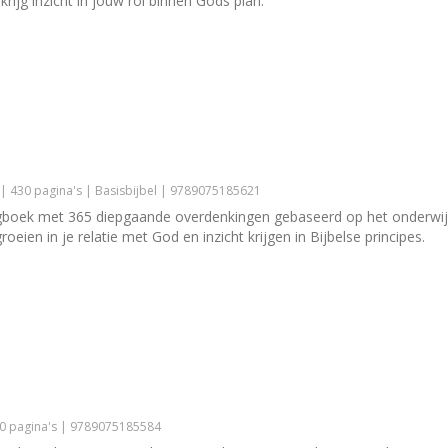
ijg inzicht in jouw rol binnen Gods plan.
| 430 pagina's | Basisbijbel | 9789075185621
gboek met 365 diepgaande overdenkingen gebaseerd op het onderwijs
eien in je relatie met God en inzicht krijgen in Bijbelse principes.
50 pagina's | 9789075185584