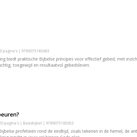
90 pagina's | 9789075185683
ng biedt praktische Bijbelse principes voor effectief gebed, met inzic
achtig, toegewijd en resultaatvol gebedsleven.
beuren?
20 pagina's | Basisbijbel | 9789075185652
Bijbelse profetieën rond de eindtijd, zoals tekenen in de hemel, de ant