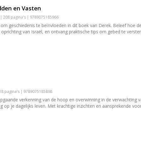
idden en Vasten
 | 208 pagina's | 9789075185966
om geschiedenis te beïnvloeden in dit boek van Derek. Beleef hoe d
prichting van Israël, en ontvang praktische tips om gebed te verste
118 pagina's | 9789075185898
iepgaande verkenning van de hoop en overwinning in de verwachting va
 op je dagelijks leven. Met krachtige inzichten en aansprekende voor