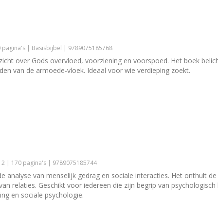
0 pagina's | Basisbijbel | 9789075185768
inzicht over Gods overvloed, voorziening en voorspoed. Het boek belic
rden van de armoede-vloek. Ideaal voor wie verdieping zoekt.
2 | 170 pagina's | 9789075185744
e analyse van menselijk gedrag en sociale interacties. Het onthult d
van relaties. Geschikt voor iedereen die zijn begrip van psychologisc
ing en sociale psychologie.