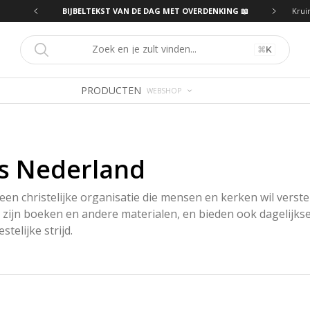
ING 📖
BIJBELTEKST VAN DE DAG MET OVERDENKING 📖
Krui
⌘
K
PRODUCTEN
WEBSHOP
es Nederland
een christelijke organisatie die mensen en kerken wil verste
 zijn boeken en andere materialen, en bieden ook dagelijkse
telijke strijd.