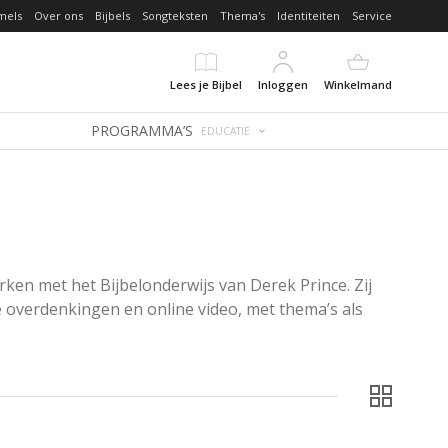
mels
Over ons
Bijbels
Songteksten
Thema's
Identiteiten
Service
Lees je Bijbel
Inloggen
Winkelmand
PROGRAMMA’S
EDUCATIE
rken met het Bijbelonderwijs van Derek Prince. Zij 
 overdenkingen en online video, met thema’s als 