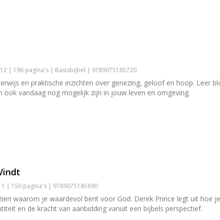
2 | 196 pagina's | Basisbijbel | 9789075185720
rwijs en praktische inzichten over genezing, geloof en hoop. Leer 
n ook vandaag nog mogelijk zijn in jouw leven en omgeving.
Vindt
1 | 150 pagina's | 9789075185690
ien waarom je waardevol bent voor God. Derek Prince legt uit hoe je 
titeit en de kracht van aanbidding vanuit een bijbels perspectief.