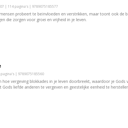
07 | 114 pagina's | 9789075185577
ensen probeert te beïnvloeden en verstrikken, maar toont ook de bevr
en die zorgen voor groei en vrijheid in je leven.
e
0 pagina's | 9789075185560
ien hoe vergeving blokkades in je leven doorbreekt, waardoor je Gods
t Gods liefde anderen te vergeven en geestelijke eenheid te herstellen