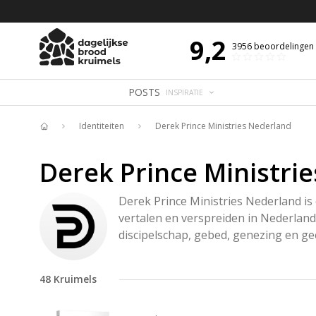
 DE DAG MET OVERDENKING 📖
BIJBELTEKST VAN DE DAG MET OVERDENK
9,2
3956
beoordelingen
POSTS
INSPIRATIE
Identiteiten
Derek Prince Ministries Nederland
Home
Derek Prince Ministri
Derek Prince Ministries Nederland is 
vertalen en verspreiden in Nederland
discipelschap, gebed, genezing en gees
48
Kruimels