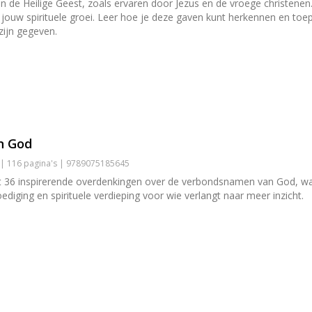
n de Heilige Geest, zoals ervaren door Jezus en de vroege christenen. 
 jouw spirituele groei. Leer hoe je deze gaven kunt herkennen en t
zijn gegeven.
n God
 | 116 pagina's | 9789075185645
t 36 inspirerende overdenkingen over de verbondsnamen van God, waarm
iging en spirituele verdieping voor wie verlangt naar meer inzicht.