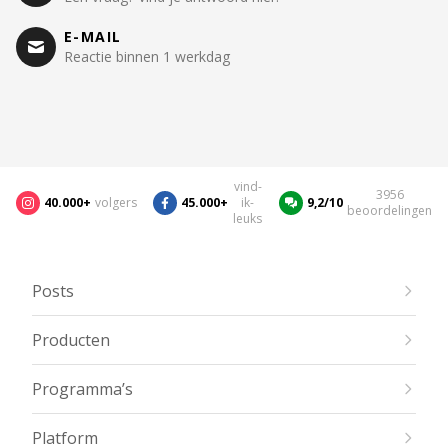
E-MAIL
Reactie binnen 1 werkdag
vind-
3956
40.000+
volgers
45.000+
ik-
9,2/10
beoordelingen
leuks
Posts
Producten
Programma’s
Platform