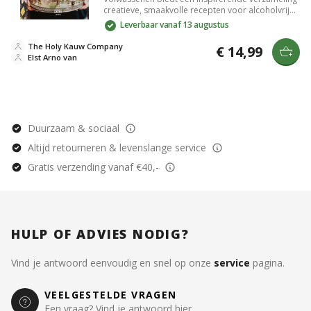
creatieve, smaakvolle recepten voor alcoholvrije
drankjes. Perfect voor cocktailliefhebbers die
Leverbaar vanaf 13 augustus
willen genieten van verfijnde smaken zonder
alcohol. Met diverse combinaties van fruit,
The Holy Kauw Company
€ 14,99
kruiden en specerijen is dit boek een must-have
Elst Arno van
voor elke gelegenheid. Geniet van verfrissende en
unieke drankjes die geschikt zijn voor elk
moment.
Duurzaam & sociaal
Altijd retourneren & levenslange service
Gratis verzending vanaf €40,-
HULP OF ADVIES NODIG?
Vind je antwoord eenvoudig en snel op onze
service
pagina.
VEELGESTELDE VRAGEN
Een vraag? Vind je antwoord hier.