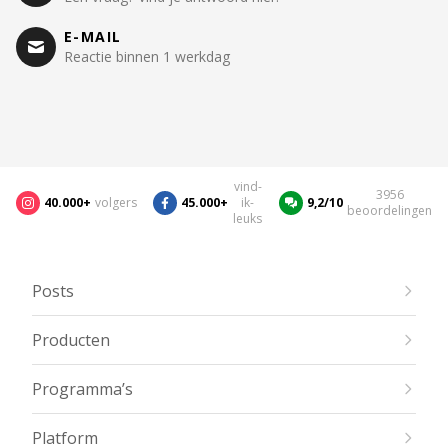
E-MAIL
Reactie binnen 1 werkdag
vind-
3956
40.000+
volgers
45.000+
ik-
9,2/10
beoordelingen
leuks
Posts
Producten
Programma’s
Platform