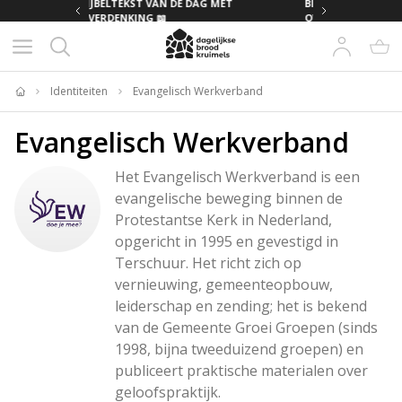
MET
BIJBELTEKST VAN DE DAG MET
OVERDENKING 📖
Identiteiten
Evangelisch Werkverband
Home
Evangelisch Werkverband
Het Evangelisch Werkverband is een 
evangelische beweging binnen de 
Protestantse Kerk in Nederland, 
opgericht in 1995 en gevestigd in 
Terschuur. Het richt zich op 
vernieuwing, gemeenteopbouw, 
leiderschap en zending; het is bekend 
van de Gemeente Groei Groepen (sinds 
1998, bijna tweeduizend groepen) en 
publiceert praktische materialen over 
geloofspraktijk.