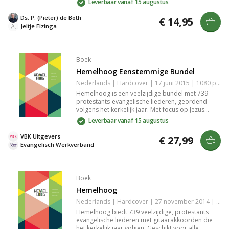
Leverbaar vanaf 15 augustus
kan zijn in het dagelijks leven en hoe je kunt
groeien in je relatie met God. Een essentiële gids
Ds. P. (Pieter) de Both
€ 14,95
voor iedereen die de diepgang van Jakobus'
Jeltje Elzinga
boodschap wil begrijpen.
Boek
Hemelhoog Eenstemmige Bundel
Nederlands | Hardcover | 17 juni 2015 | 1080 pagina's | 9789023928430
Hemelhoog is een veelzijdige bundel met 739
protestants-evangelische liederen, geordend
volgens het kerkelijk jaar. Met focus op Jezus
Christus en de Heilige Geest biedt het liederen
Leverbaar vanaf 15 augustus
voor jong en oud. Het is perfect als aanvulling op
bestaande liedboeken en geschikt voor diverse
VBK Uitgevers
€ 27,99
christelijke gemeenschappen.
Evangelisch Werkverband
Boek
Hemelhoog
Nederlands | Hardcover | 27 november 2014 | 768 pagina's | 9789023928447
Hemelhoog biedt 739 veelzijdige, protestants
evangelische liederen met gitaarakkoorden die
het kerkelijk jaar volgen. Geschikt voor alle