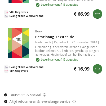
leeftijden, met nadruk op lofprijs en aanbidding
Leverbaar vanaf 15 augustus
binnen de evangelische cultuur. Het boek legt de
focus op Jezus Christus en het werk van de Heilige
VBK Uitgevers
€ 66,99
Geest.
Evangelisch Werkverband
Boek
Hemelhoog Teksteditie
Nederlands | Paperback | 27 november 2014 | 224 pagina's | 9789023928423
Hemelhoog is een vernieuwende evangelische
liedbundel met 739 liederen, gericht op jongere
generaties. Het initiatief van het Evangelisch
Werkverband en partners benadrukt Jezus
Leverbaar vanaf 15 augustus
Christus en de Heilige Geest, met aandacht voor
thema's als het Koninkrijk van God en
Evangelisch Werkverband
€ 16,99
gerechtigheid. Geschikt voor verschillende
VBK Uitgevers
christelijke kerken.
Duurzaam & sociaal
Altijd retourneren & levenslange service