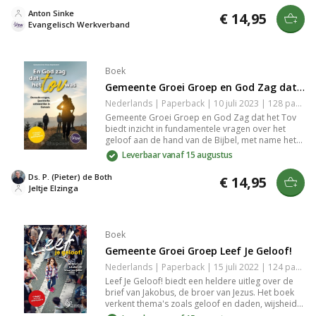
binnen een groep of gemeenschap.
Anton Sinke
€ 14,95
Evangelisch Werkverband
Boek
Gemeente Groei Groep en God Zag dat het Tov was
Nederlands | Paperback | 10 juli 2023 | 128 pagina's | 9789083264820
Gemeente Groei Groep en God Zag dat het Tov
biedt inzicht in fundamentele vragen over het
geloof aan de hand van de Bijbel, met name het
boek Genesis. Het biedt sterke antwoorden op
Leverbaar vanaf 15 augustus
eeuwenoude twijfels en richt zich op de groei van
de gemeente. Een waardevolle gids voor wie
Ds. P. (Pieter) de Both
€ 14,95
verdieping zoekt in de christelijke leer en de
Jeltje Elzinga
relevantie ervan in het heden.
Boek
Gemeente Groei Groep Leef Je Geloof!
Nederlands | Paperback | 15 juli 2022 | 124 pagina's | 9789082762693
Leef Je Geloof! biedt een heldere uitleg over de
brief van Jakobus, de broer van Jezus. Het boek
verkent thema's zoals geloof en daden, wijsheid
en volharding. Je leert hoe je geloof een kracht