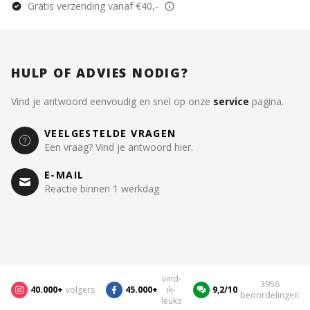
Gratis verzending vanaf €40,-
HULP OF ADVIES NODIG?
Vind je antwoord eenvoudig en snel op onze
service
pagina.
VEELGESTELDE VRAGEN
Een vraag? Vind je antwoord hier.
E-MAIL
Reactie binnen 1 werkdag
vind-
3956
40.000+
volgers
45.000+
ik-
9,2/10
beoordelingen
leuks