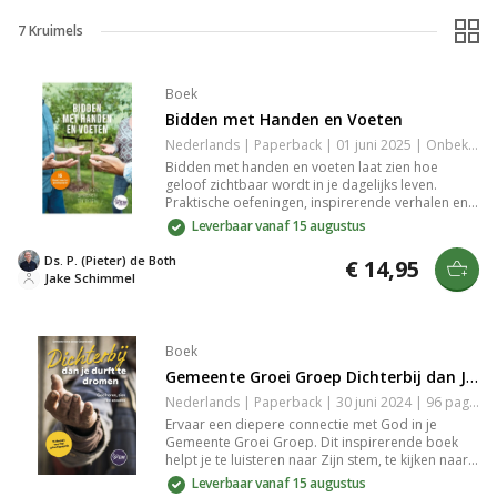
7
Kruimels
Boek
Bidden met Handen en Voeten
Nederlands | Paperback | 01 juni 2025 | Onbekend | 9789083531007
Bidden met handen en voeten laat zien hoe
geloof zichtbaar wordt in je dagelijks leven.
Praktische oefeningen, inspirerende verhalen en
herkenbare voorbeelden maken bidden tot iets
Leverbaar vanaf 15 augustus
dat je doet met je hele lijf, in zorg, muziek,
wandelen en werken.
Ds. P. (Pieter) de Both
€ 14,95
Jake Schimmel
Boek
Gemeente Groei Groep Dichterbij dan Je Durft te Dromen
Nederlands | Paperback | 30 juni 2024 | 96 pagina's | 9789083264844
Ervaar een diepere connectie met God in je
Gemeente Groei Groep. Dit inspirerende boek
helpt je te luisteren naar Zijn stem, te kijken naar
Zijn werken en Zijn aanwezigheid te voelen. Ideaal
Leverbaar vanaf 15 augustus
voor wie verdieping zoekt in geloofservaringen