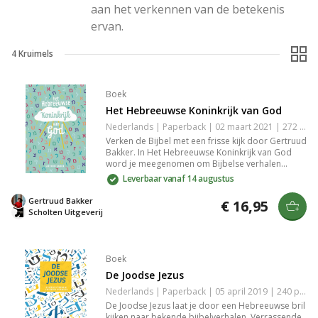
aan het verkennen van de betekenis 
ervan.
4
Kruimels
Boek
Het Hebreeuwse Koninkrijk van God
Nederlands | Paperback | 02 maart 2021 | 272 pagina's | Basisbijbel | 9789492959942
Verken de Bijbel met een frisse kijk door Gertruud
Bakker. In Het Hebreeuwse Koninkrijk van God
word je meegenomen om Bijbelse verhalen
opnieuw te zien. Bakker verbindt Genesis 1 en de
Leverbaar vanaf 14 augustus
Tabernakel als blauwdrukken voor het leven door
een Hebreeuwse lens en maakt de eenheid van
Gertruud Bakker
€ 16,95
de Bijbel tastbaar. Perfect voor persoonlijke
Scholten Uitgeverij
reflectie of bijbelstudiegroepen.
Boek
De Joodse Jezus
Nederlands | Paperback | 05 april 2019 | 240 pagina's | Basisbijbel | 9789492959393
De Joodse Jezus laat je door een Hebreeuwse bril
kijken naar bekende bijbelverhalen. Verrassende