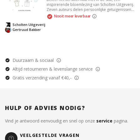
inspirerende bloemlezing van Scholten Uitgeverij.
Zeven auteurs delen persoonlijke getuigenissen
over hun geloof en Gods trouw. Geniet van
Nooit meer leverbaar
gedichten, overdenkingen en Bijbelstudies die je
raken en bezielen, perfect voor een
Scholten Uitgeverij
betekenisvolle kerstperiode.
Gertruud Bakker
Duurzaam & sociaal
Altijd retourneren & levenslange service
Gratis verzending vanaf €40,-
HULP OF ADVIES NODIG?
Vind je antwoord eenvoudig en snel op onze
service
pagina.
VEELGESTELDE VRAGEN