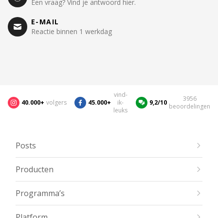
Een vraag? Vind je antwoord hier.
E-MAIL
Reactie binnen 1 werkdag
vind-
3956
40.000+
volgers
45.000+
ik-
9,2/10
beoordelingen
leuks
Posts
Producten
Programma’s
Platform