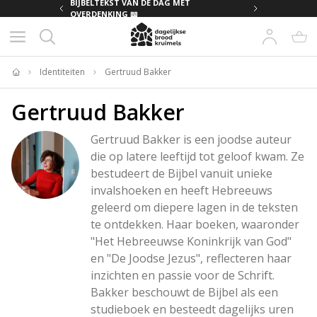
MET
BIJBELTEKST VAN DE DAG MET
OVERDENKING 📖
Identiteiten
Gertruud Bakker
Home
Gertruud Bakker
Gertruud Bakker is een joodse auteur 
die op latere leeftijd tot geloof kwam. Ze 
bestudeert de Bijbel vanuit unieke 
invalshoeken en heeft Hebreeuws 
geleerd om diepere lagen in de teksten 
te ontdekken. Haar boeken, waaronder 
"Het Hebreeuwse Koninkrijk van God" 
en "De Joodse Jezus", reflecteren haar 
inzichten en passie voor de Schrift. 
Bakker beschouwt de Bijbel als een 
studieboek en besteedt dagelijks uren 