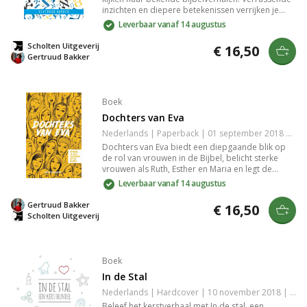
inzichten en diepere betekenissen verrijken je
geloofsleven en maken het boek geschikt voor
Leverbaar vanaf 14 augustus
persoonlijke verdieping of bijbelstudiegroepen.
Scholten Uitgeverij
€ 16,50
Gertruud Bakker
Boek
Dochters van Eva
Nederlands | Paperback | 01 september 2018 | 246 pagina's | Basisbijbel | 9789492959003
Dochters van Eva biedt een diepgaande blik op
de rol van vrouwen in de Bijbel, belicht sterke
vrouwen als Ruth, Esther en Maria en legt de
betekenis van Spreuken 31 uit. Ideaal voor wie
Leverbaar vanaf 14 augustus
verdieping zoekt in de Bijbelse visie op vrouw,
huwelijk, gezin en opvoeding.
Gertruud Bakker
€ 16,50
Scholten Uitgeverij
Boek
In de Stal
Nederlands | Hardcover | 10 november 2018 | 44 pagina's | 9789492959225
Beleef het kerstverhaal met In de stal, een