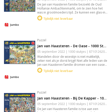
De Jan van Haasteren familie bezoekt de Oud
Hollanse Ambachtenmarkt, om te zien hoe het
was in grootmoeders tijd. Ze kunnen een glas-in-
lood workshop volgen, klompen maken,
Tijdelijk niet leverbaar
beeldhouwen, deelnemen aan ringsteken, en nog
veel meer! Maar is schoonmoeder blij met het
Jumbo
resultaat van de beeldhouwles? Of komt het
pijnlijk dicht bij de werkelijkheid? Deze plaat is
getekend door Dick Heins.
Puzzel
Jan van Haasteren - De Oase - 1000 Stukjes
05 september 2022 | 1000 stukjes | 8710126200483
Wandelen door de woestijn is niet makkelijk,
zeker niet als je dorst krijgt! Niet alle leden van de
Jan van Haasteren familie dromen van een oase
om af te koelen, maar voldoet het aan hun
Tijdelijk niet leverbaar
verwachtingen? Jan van Haasteren tekent al
decennia humoristische, kleurrijke platen met veel
Jumbo
detail. De doorgewinterde fan zoekt in elke
puzzel direct naar de haaienvin, het handelsmerk
van Jan. Maar er zijn meer kenmerken o.a.
Puzzel
Sinterklaas, de handjes, het kunstgebit en Jan’s
zelfportret kom je ook bijna altijd tegen.
Jan van Haasteren - Bij De Kapper - 1000 Stukjes
05 september 2022 | 1000 stukjes | 8710126200704
De Jan van Haasteren familie is toe aan een