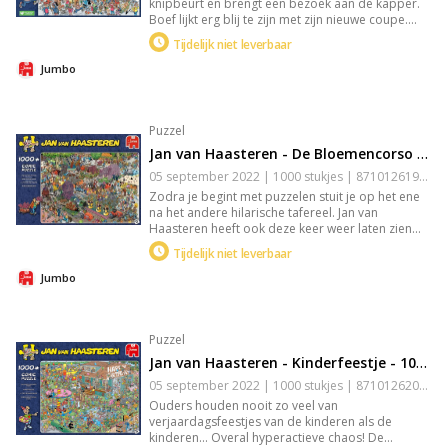
knipbeurt en brengt een bezoek aan de kapper.
Boef lijkt erg blij te zijn met zijn nieuwe coupe.
Zullen de andere familieleden net zo’n positieve
Tijdelijk niet leverbaar
ervaring hebben?
Jumbo
Puzzel
Jan van Haasteren - De Bloemencorso - 1000 Stukjes
05 september 2022 | 1000 stukjes | 8710126190715
Zodra je begint met puzzelen stuit je op het ene
na het andere hilarische tafereel. Jan van
Haasteren heeft ook deze keer weer laten zien
dat humor op een prachtige manier kan worden
Tijdelijk niet leverbaar
verwerkt in een puzzel. Jan van Haasteren puzzels
zijn puzzels met veel kleur en details. Jan van
Jumbo
Haasteren tekent al decennia lang humoristische
platen die je steeds weer verrassen en laten
lachen. De echte fans kennen de specifieke
Puzzel
kenmerken van Jan van Haasteren en zoeken in
elke puzzel direct naar de haaienvin, Sinterklaas,
Jan van Haasteren - Kinderfeestje - 1000 Stukjes
de handjes, het kunstgebit en Jan’s zelfportret.
05 september 2022 | 1000 stukjes | 8710126200353
Ouders houden nooit zo veel van
verjaardagsfeestjes van de kinderen als de
kinderen... Overal hyperactieve chaos! De