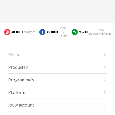
vind-
3956
40.000+
volgers
45.000+
ik-
9,2/10
beoordelingen
leuks
Posts
Producten
Programma’s
Platform
Jouw account