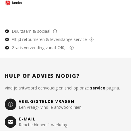
het vangen van de boef. Een Jan van Haasteren
Jumbo
puzzel is meer dan een gewone legpuzzel: het is
een avonturenserie, met vertrouwde
hoofdrolspelers in een eindeloos decor vol
absurde details. Ontdek alle doldwaze avonturen
van de Jan van Haasteren-familie! We zijn trots dat
onze puzzels zijn gemaakt van gerecycled karton
Duurzaam & sociaal
in Europa. Om het karton in puzzelstukjes te
Altijd retourneren & levenslange service
snijden, gebruiken we het dunste mes dat er is.
De puzzel ziet er bijna naadloos uit als hij klaar is.
Gratis verzending vanaf €40,-
Geniet van deze Jan van Haasteren-puzzel.
HULP OF ADVIES NODIG?
Vind je antwoord eenvoudig en snel op onze
service
pagina.
VEELGESTELDE VRAGEN
Een vraag? Vind je antwoord hier.
E-MAIL
Reactie binnen 1 werkdag