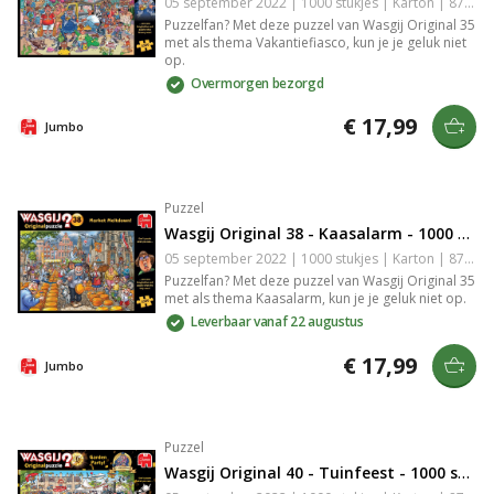
05 september 2022 | 1000 stukjes | Karton | 8710126250044
bedrukte blauwe speelstukken 40 bedrukte rode
speelstukken speelbord scherm 2 sorteerrekjes
Puzzelfan? Met deze puzzel van Wasgij Original 35
voor de speelstukken 2 enveloppen met
met als thema Vakantiefiasco, kun je je geluk niet
oefenmissies spelregels inclusief quick start guide
op.
Overmorgen bezorgd
€ 17,99
Jumbo
Puzzel
Wasgij Original 38 - Kaasalarm - 1000 stukjes
05 september 2022 | 1000 stukjes | Karton | 8710126250105
Puzzelfan? Met deze puzzel van Wasgij Original 35
met als thema Kaasalarm, kun je je geluk niet op.
Leverbaar vanaf 22 augustus
€ 17,99
Jumbo
Puzzel
Wasgij Original 40 - Tuinfeest - 1000 stukjes