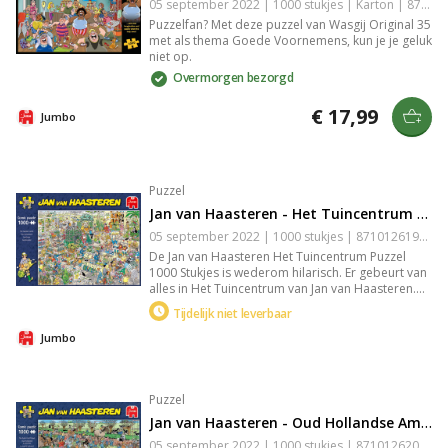
05 september 2022 | 1000 stukjes | Karton | 8710126250006
Puzzelfan? Met deze puzzel van Wasgij Original 35
met als thema Goede Voornemens, kun je je geluk
niet op.
Overmorgen bezorgd
€ 17,99
Jumbo
Puzzel
Jan van Haasteren - Het Tuincentrum - 1000 Stukjes
05 september 2022 | 1000 stukjes | 8710126190661
De Jan van Haasteren Het Tuincentrum Puzzel
1000 Stukjes is wederom hilarisch. Er gebeurt van
alles in Het Tuincentrum van Jan van Haasteren.
Een kleurrijke plaat waarbij Jan van Haasteren
Tijdelijk niet leverbaar
wederom laat zien dat humor op een geweldige
manier kan worden verwerkt in een puzzel.
Jumbo
Puzzel
Jan van Haasteren - Oud Hollandse Ambachten - 1000 Stukjes
05 september 2022 | 1000 stukjes | 8710126200469