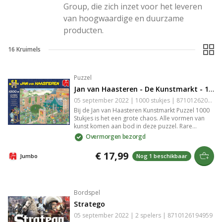
Group, die zich inzet voor het leveren 
van hoogwaardige en duurzame 
producten.
16
Kruimels
Puzzel
Jan van Haasteren - De Kunstmarkt - 1000 Stukjes
05 september 2022 | 1000 stukjes | 8710126200223
Bij de Jan van Haasteren Kunstmarkt Puzzel 1000
Stukjes is het een grote chaos. Alle vormen van
kunst komen aan bod in deze puzzel. Rare
beelden, grote en kleine schilderijen, elke keer
Overmorgen bezorgd
dat je kijkt ontdek je weer iets nieuws. Om het
grote schilderspalet kan echt niemand heen. De
€ 17,99
Jumbo
Nog 1 beschikbaar
Kunstmarkt legpuzzel van Jan van Haasteren met
1000 Stukjes is eigenlijk gewoon een uniek
schilderij. Tijdens het puzzelen van de Jan van
Haasteren Puzzel met 1000 Stukjes kom je steeds
meer grappige details en taferelen tegen. Jan van
Bordspel
Haasteren heeft ook deze keer weer laten zien
Stratego
dat humor op een prachtige manier kan worden
verwerkt in een puzzel.
05 september 2022 | 2 spelers | 8710126194959