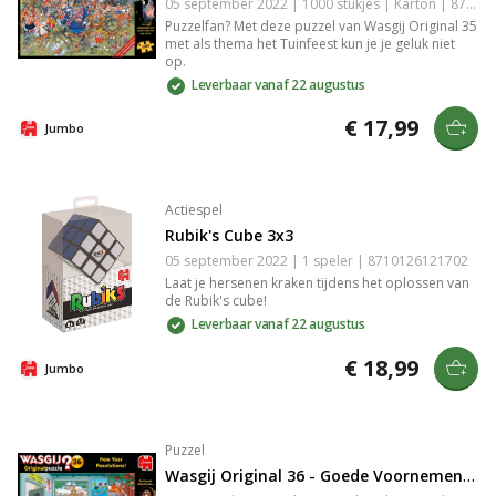
05 september 2022 | 1000 stukjes | Karton | 8710126250198
Puzzelfan? Met deze puzzel van Wasgij Original 35
met als thema het Tuinfeest kun je je geluk niet
op.
Leverbaar vanaf 22 augustus
€ 17,99
Jumbo
Actiespel
Rubik's Cube 3x3
05 september 2022 | 1 speler | 8710126121702
Laat je hersenen kraken tijdens het oplossen van
de Rubik's cube!
Leverbaar vanaf 22 augustus
€ 18,99
Jumbo
Puzzel
Wasgij Original 36 - Goede Voornemens - 1000 stukjes