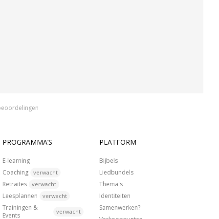
beoordelingen
PROGRAMMA’S
PLATFORM
E-learning
Bijbels
Coaching
Liedbundels
verwacht
Retraites
Thema's
verwacht
Leesplannen
Identiteiten
verwacht
Trainingen &
Samenwerken?
verwacht
Events