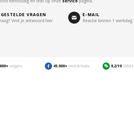
oord eenvoudig en snel op onze
service
pagina.
LGESTELDE VRAGEN
E-MAIL
raag? Vind je antwoord hier.
Reactie binnen 1 werkdag
.000+
volgers
45.000+
vind-ik-leuks
9,2/10
3956 