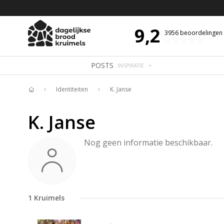
 DE DAG MET OVERDENKING 📖
BIJBELTEKST VAN DE DAG MET OVERDENK
9,2
3956
beoordelingen
POSTS
INSPIRATIE
Identiteiten
K. Janse
Home
K. Janse
Nog geen informatie beschikbaar.
1
Kruimels