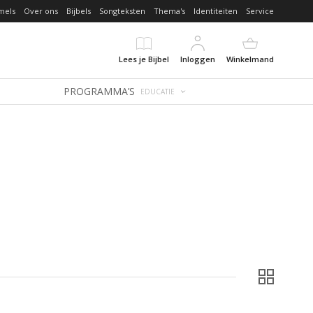
mels
Over ons
Bijbels
Songteksten
Thema's
Identiteiten
Service
Lees je Bijbel
Inloggen
Winkelmand
PROGRAMMA’S
EDUCATIE