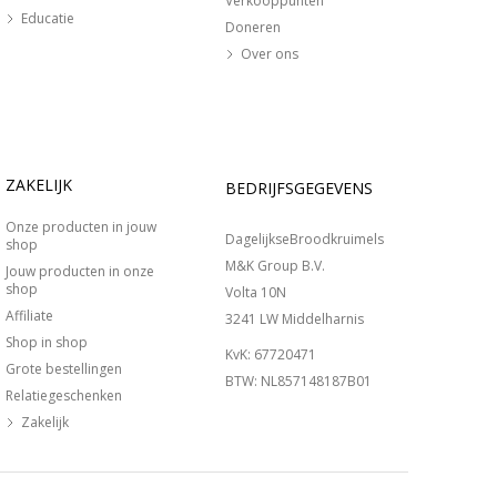
Verkooppunten
Educatie
Doneren
Over ons
ZAKELIJK
BEDRIJFSGEGEVENS
Onze producten in jouw
DagelijkseBroodkruimels
shop
M&K Group B.V.
Jouw producten in onze
shop
Volta 10N
Affiliate
3241 LW Middelharnis
Shop in shop
KvK: 67720471
Grote bestellingen
BTW: NL857148187B01
Relatiegeschenken
Zakelijk