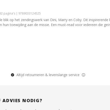
192 pagina's | 9789033124525
 blik op het zendingswerk van Dini, Marry en Coby. Dit inspirerende 
n hun toewijding aan de missie. Een must-read voor iedereen die geïnt
Altijd retourneren & levenslange service
F ADVIES NODIG?