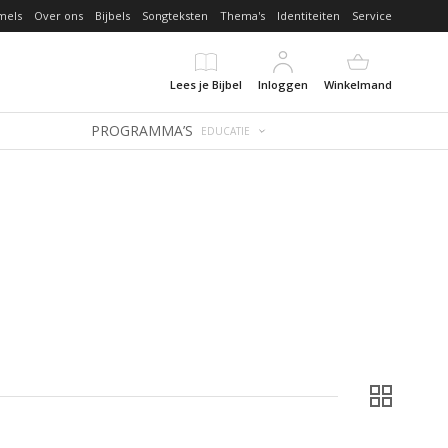
mels
Over ons
Bijbels
Songteksten
Thema's
Identiteiten
Service
Lees je Bijbel
Inloggen
Winkelmand
PROGRAMMA’S
EDUCATIE