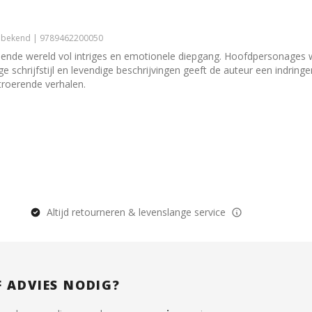
Onbekend | 9789462200050
ende wereld vol intriges en emotionele diepgang. Hoofdpersonages 
e schrijfstijl en levendige beschrijvingen geeft de auteur een indringe
troerende verhalen.
Altijd retourneren & levenslange service
F ADVIES NODIG?