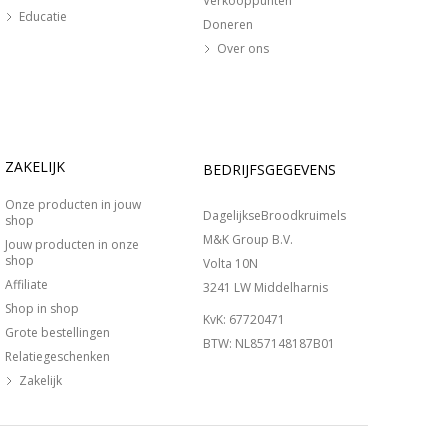
Verkooppunten
Educatie
Doneren
Over ons
ZAKELIJK
BEDRIJFSGEGEVENS
Onze producten in jouw
DagelijkseBroodkruimels
shop
M&K Group B.V.
Jouw producten in onze
shop
Volta 10N
Affiliate
3241 LW Middelharnis
Shop in shop
KvK: 67720471
Grote bestellingen
BTW: NL857148187B01
Relatiegeschenken
Zakelijk