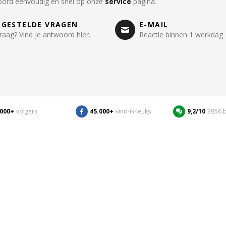
oord eenvoudig en snel op onze
service
pagina.
LGESTELDE VRAGEN
E-MAIL
raag? Vind je antwoord hier.
Reactie binnen 1 werkdag
.000+
volgers
45.000+
vind-ik-leuks
9,2/10
3956 