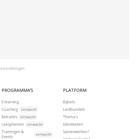
beoordelingen
PROGRAMMA’S
PLATFORM
E-learning
Bijbels
Coaching
Liedbundels
verwacht
Retraites
Thema's
verwacht
Leesplannen
Identiteiten
verwacht
Trainingen &
Samenwerken?
verwacht
Events