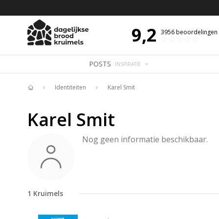
 DE DAG MET OVERDENKING 📖
BIJBELTEKST VAN DE DAG MET OVERDENK
9,2
3956
beoordelingen
POSTS
INSPIRATIE
Identiteiten
Karel Smit
Home
Karel Smit
Nog geen informatie beschikbaar.
1
Kruimels