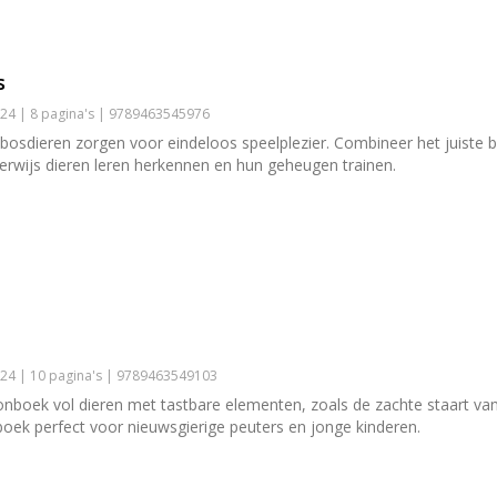
s
24 | 8 pagina's | 9789463545976
sdieren zorgen voor eindeloos speelplezier. Combineer het juiste b
derwijs dieren leren herkennen en hun geheugen trainen.
24 | 10 pagina's | 9789463549103
rtonboek vol dieren met tastbare elementen, zoals de zachte staart van
t boek perfect voor nieuwsgierige peuters en jonge kinderen.