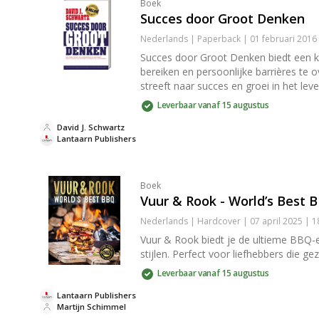
Boek
Succes door Groot Denken
Nederlands | Paperback | 01 februari 2016
Succes door Groot Denken biedt een k
bereiken en persoonlijke barrières te 
streeft naar succes en groei in het leve
Leverbaar vanaf 15 augustus
David J. Schwartz
Lantaarn Publishers
Boek
Vuur & Rook - World’s Best 
Nederlands | Hardcover | 07 april 2025 | 
Vuur & Rook biedt je de ultieme BBQ-e
stijlen. Perfect voor liefhebbers die g
Leverbaar vanaf 15 augustus
Lantaarn Publishers
Martijn Schimmel