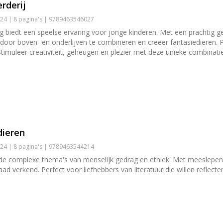
rderij
24 | 8 pagina's | 9789463546027
ng biedt een speelse ervaring voor jonge kinderen. Met een prachtig
 door boven- en onderlijven te combineren en creëer fantasiedieren. P
. Stimuleer creativiteit, geheugen en plezier met deze unieke combinati
dieren
24 | 8 pagina's | 9789463544214
p de complexe thema's van menselijk gedrag en ethiek. Met meeslepe
d verkend. Perfect voor liefhebbers van literatuur die willen reflec