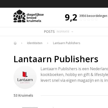
 DE DAG MET OVERDENKING 📖
BIJBELTEKST VAN DE DAG MET OVERDENK
9,2
3956
beoordelingen
POSTS
INSPIRATIE
Identiteiten
Lantaarn Publishers
Home
Lantaarn Publishers
Lantaarn Publishers is een Nederlands
kookboeken, hobby en gift & lifestyle
levert snel via eigen magazijn en is i
53
Kruimels