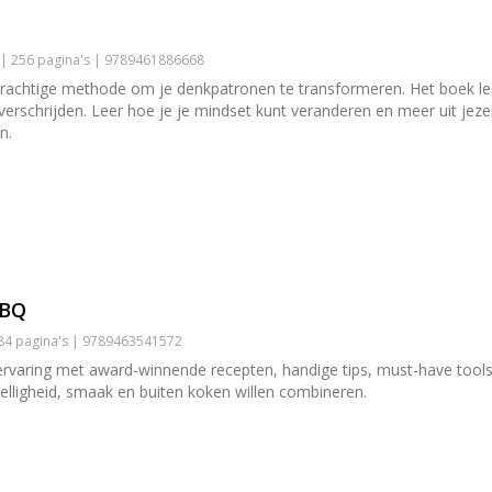
 | 256 pagina's | 9789461886668
rachtige methode om je denkpatronen te transformeren. Het boek leg
overschrijden. Leer hoe je je mindset kunt veranderen en meer uit jez
n.
BBQ
184 pagina's | 9789463541572
rvaring met award-winnende recepten, handige tips, must-have tools 
ezelligheid, smaak en buiten koken willen combineren.