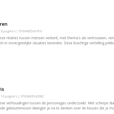
eren
| 8 pagina's | 9789463541916
e relaties tussen mensen verkent, met thema's als vertrouwen, ver
 in onvergetelijke situaties bevinden. Deze krachtige vertelling prikke
is
| 10 pagina's | 9789463542982
e verhoudingen tussen de personages onderzoekt. Met scherpe dialo
jpende gebeurtenissen dwingen je na te denken over de keuzes die je 