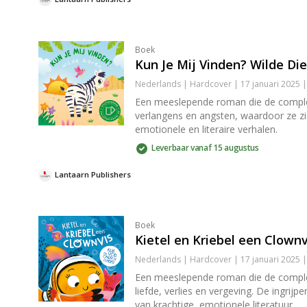
Boek
Kun Je Mij Vinden? Wilde Di
Nederlands | Hardcover | 17 januari 2025 
Een meeslepende roman die de complex
verlangens en angsten, waardoor ze zich
emotionele en literaire verhalen.
Leverbaar vanaf 15 augustus
Lantaarn Publishers
Boek
Kietel en Kriebel een Clownv
Nederlands | Hardcover | 17 januari 2025 
Een meeslepende roman die de complex
liefde, verlies en vergeving. De ingri
van krachtige, emotionele literatuur.