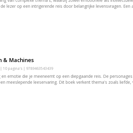
ing van complexe thema's, waarbij zowel emotionele als intellectuel
e lezer op een intrigerende reis door belangrijke levensvragen. Een a
en & Machines
 | 10 pagina's | 9789463543439
g en emotie die je meeneemt op een diepgaande reis. De personage
 meeslepende leeservaring. Dit boek verkent thema's zoals liefde, v