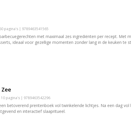
160 pagina's | 9789463541565
barbecuegerechten met maximaal zes ingrediënten per recept. Met mi
erts, ideaal voor gezellige momenten zonder lang in de keuken te s
e Zee
| 10 pagina's | 9789463542296
een betoverend prentenboek vol twinkelende lichtjes. Na een dag vol
tgevend en interactief slaapritueel.