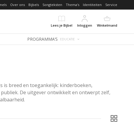
mels
Over ons
Bijbels
Songteksten
Thema's
Identiteiten
Service
Lees je Bijbel
Inloggen
Winkelmand
PROGRAMMA’S
EDUCATIE
s is breed en toegankelijk: kinderboeken, 
publiek. De uitgever ontwikkelt en ontwerpt zelf, 
aalbaarheid.