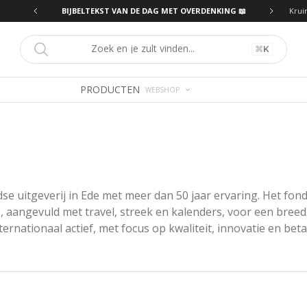
ING 📖
BIJBELTEKST VAN DE DAG MET OVERDENKING 📖
Krui
⌘
K
PRODUCTEN
WEBSHOP
e uitgeverij in Ede met meer dan 50 jaar ervaring. Het fond
, aangevuld met travel, streek en kalenders, voor een breed 
nternationaal actief, met focus op kwaliteit, innovatie en bet