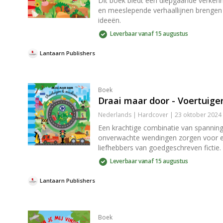
Dit boek biedt een diepgaande verkenn
en meeslepende verhaallijnen brengen d
ideeën.
Leverbaar vanaf 15 augustus
Lantaarn Publishers
Boek
Draai maar door - Voertuig
Nederlands | Hardcover | 23 oktober 2024
Een krachtige combinatie van spannin
onverwachte wendingen zorgen voor een
liefhebbers van goedgeschreven fictie.
Leverbaar vanaf 15 augustus
Lantaarn Publishers
Boek