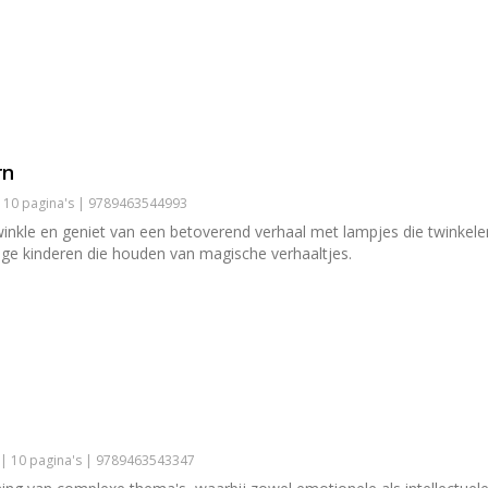
rn
| 10 pagina's | 9789463544993
kle en geniet van een betoverend verhaal met lampjes die twinkele
nge kinderen die houden van magische verhaaltjes.
 | 10 pagina's | 9789463543347