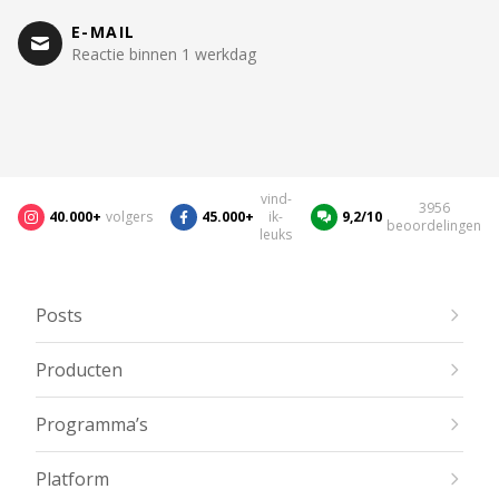
E-MAIL
Reactie binnen 1 werkdag
vind-
3956
40.000+
volgers
45.000+
ik-
9,2/10
beoordelingen
leuks
Posts
Producten
Programma’s
Platform