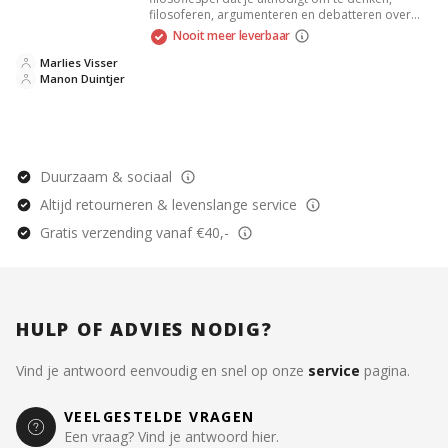
filosoferen, argumenteren en debatteren over
grote levensvragen zoals liefde, helden, privacy
Nooit meer leverbaar
en geluk. Perfect voor 4 tot 10 spelers van 4 tot
104 jaar die op zoek zijn naar spanning en
Marlies Visser
plezier.
Manon Duintjer
Duurzaam & sociaal
Altijd retourneren & levenslange service
Gratis verzending vanaf €40,-
HULP OF ADVIES NODIG?
Vind je antwoord eenvoudig en snel op onze
service
pagina.
VEELGESTELDE VRAGEN
Een vraag? Vind je antwoord hier.