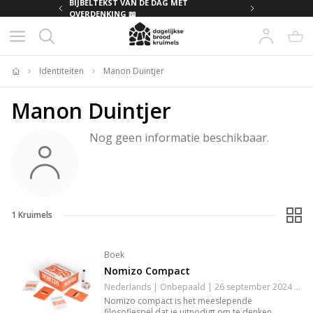
MET
BIJBELTEKST VAN DE DAG MET
OVERDENKING 📖
Identiteiten
Manon Duintjer
Home
Manon Duintjer
Nog geen informatie beschikbaar.
1
Kruimels
Boek
Nomizo Compact
Nederlands | Onbepaald | 26 september 2024 | 96 pagina's | 9789025912963
Nomizo compact is het meeslepende
filosofiespel dat je uitnodigt om te denken,