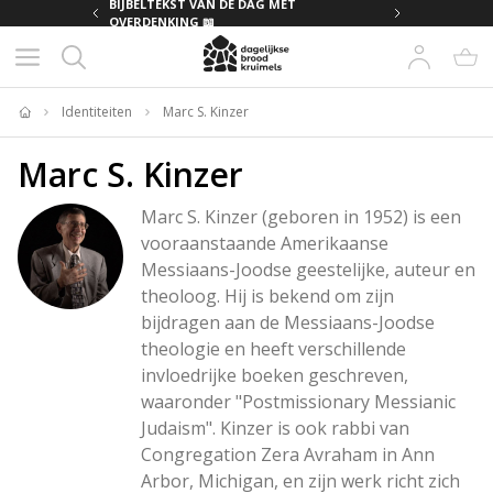
MET
BIJBELTEKST VAN DE DAG MET
OVERDENKING 📖
Identiteiten
Marc S. Kinzer
Home
Marc S. Kinzer
Marc S. Kinzer (geboren in 1952) is een 
vooraanstaande Amerikaanse 
Messiaans-Joodse geestelijke, auteur en 
theoloog. Hij is bekend om zijn 
bijdragen aan de Messiaans-Joodse 
theologie en heeft verschillende 
invloedrijke boeken geschreven, 
waaronder "Postmissionary Messianic 
Judaism". Kinzer is ook rabbi van 
Congregation Zera Avraham in Ann 
Arbor, Michigan, en zijn werk richt zich 