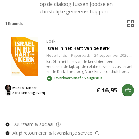
op de dialoog tussen Joodse en 
christelijke gemeenschappen.
1
Kruimels
Boek
Israël in het Hart van de Kerk
Nederlands | Paperback | 24 september 2020 | 182 pagina's | Basisbijbel | 9789492959836
Israël in het hart van de kerk biedt een
verrassende kijk op de relatie tussen Jezus, Israël
en de Kerk. Theoloog Mark Kinzer onthult hoe
Jezus als Messias zowel Israël als de Kerk
Leverbaar vanaf 15 augustus
verbindt. Zijn diepgaande analyse toont een
blijvende verbondenheid die nieuwe inzichten
Marc S. Kinzer
€ 16,95
geeft in het christendom en jodendom.
Scholten Uitgeverij
Duurzaam & sociaal
Altijd retourneren & levenslange service