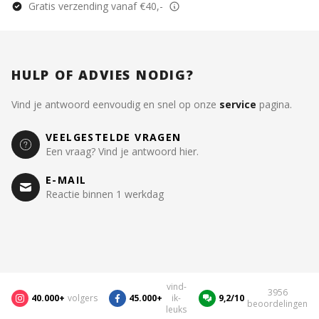
Gratis verzending vanaf €40,-
HULP OF ADVIES NODIG?
Vind je antwoord eenvoudig en snel op onze
service
pagina.
VEELGESTELDE VRAGEN
Een vraag? Vind je antwoord hier.
E-MAIL
Reactie binnen 1 werkdag
vind-
3956
40.000+
volgers
45.000+
ik-
9,2/10
beoordelingen
leuks