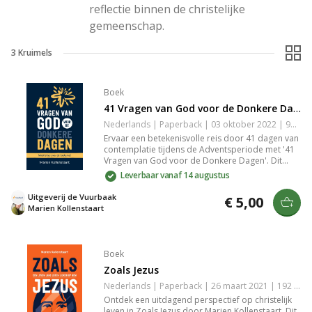
reflectie binnen de christelijke 
gemeenschap.
3
Kruimels
Boek
41 Vragen van God voor de Donkere Dagen
Nederlands | Paperback | 03 oktober 2022 | 96 pagina's | 9789055606139
Ervaar een betekenisvolle reis door 41 dagen van
contemplatie tijdens de Adventsperiode met '41
Vragen van God voor de Donkere Dagen'. Dit
boek biedt dagelijks een vraag, uitleg en gebed,
Leverbaar vanaf 14 augustus
die je uitdaagt en inspireert om dieper na te
denken over je toekomst en je verbinding met
Uitgeverij de Vuurbaak
€ 5,00
God te versterken in de donkere dagen rond
Marien Kollenstaart
Kerst.
Boek
Zoals Jezus
Nederlands | Paperback | 26 maart 2021 | 192 pagina's | 9789055605842
Ontdek een uitdagend perspectief op christelijk
leven in Zoals Jezus door Marien Kollenstaart. Dit