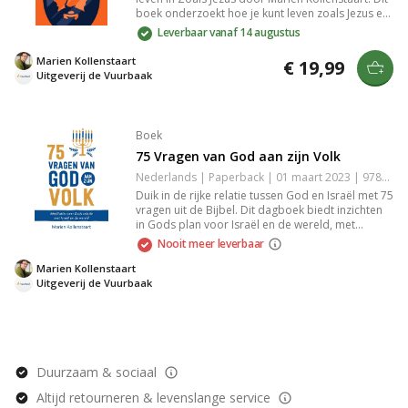
boek onderzoekt hoe je kunt leven zoals Jezus en
wat dat betekent voor je persoonlijke leven, kerk
Leverbaar vanaf 14 augustus
en samenleving. Helder en inspirerend, biedt het
praktische handvatten om je geloof dagelijks
Marien Kollenstaart
€ 19,99
vorm te geven.
Uitgeverij de Vuurbaak
Boek
75 Vragen van God aan zijn Volk
Nederlands | Paperback | 01 maart 2023 | 9789055606177
Duik in de rijke relatie tussen God en Israël met 75
vragen uit de Bijbel. Dit dagboek biedt inzichten
in Gods plan voor Israël en de wereld, met
reflecties, toepassingen en gebeden. Ontdek
Nooit meer leverbaar
Gods liefde en trouw door de eeuwen heen, en
maak kennis met Hem via Jezus, de messias.
Marien Kollenstaart
Uitgeverij de Vuurbaak
Duurzaam & sociaal
Altijd retourneren & levenslange service