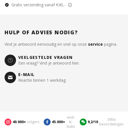
Gratis verzending vanaf €40,-
HULP OF ADVIES NODIG?
Vind je antwoord eenvoudig en snel op onze
service
pagina.
VEELGESTELDE VRAGEN
Een vraag? Vind je antwoord hier.
E-MAIL
Reactie binnen 1 werkdag
vind-
3956
40.000+
volgers
45.000+
ik-
9,2/10
beoordelingen
leuks