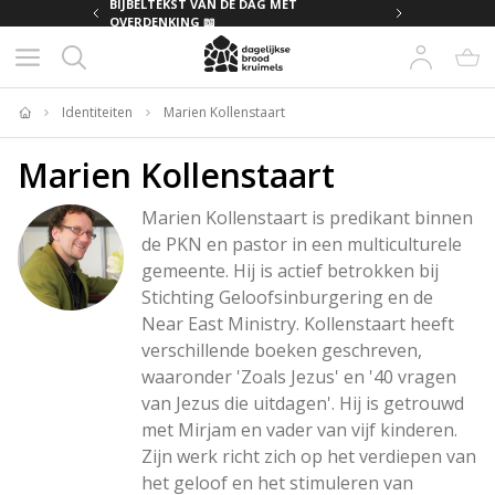
MET
BIJBELTEKST VAN DE DAG MET
OVERDENKING 📖
Identiteiten
Marien Kollenstaart
Home
Marien Kollenstaart
Marien Kollenstaart is predikant binnen 
de PKN en pastor in een multiculturele 
gemeente. Hij is actief betrokken bij 
Stichting Geloofsinburgering en de 
Near East Ministry. Kollenstaart heeft 
verschillende boeken geschreven, 
waaronder 'Zoals Jezus' en '40 vragen 
van Jezus die uitdagen'. Hij is getrouwd 
met Mirjam en vader van vijf kinderen. 
Zijn werk richt zich op het verdiepen van 
het geloof en het stimuleren van 