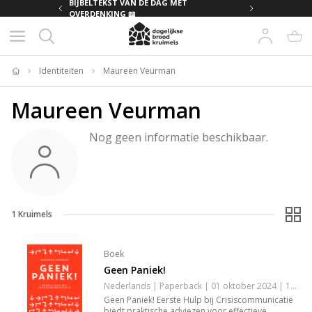
MET
BIJBELTEKST VAN DE DAG MET
OVERDENKING 📖
Identiteiten
Maureen Veurman
Home
Maureen Veurman
Nog geen informatie beschikbaar.
1
Kruimels
Boek
Geen Paniek!
Nederlands | Paperback | 01 oktober 2024 | 160 pagina's | 9789083471600
Geen Paniek! Eerste Hulp bij Crisiscommunicatie
biedt praktische adviezen voor effectieve