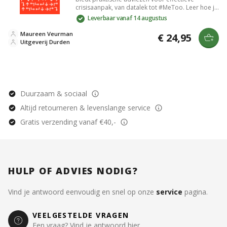
crisisaanpak, van datalek tot #MeToo. Leer hoe je
zorgvuldig handelt, voorkomt en reageert op
Leverbaar vanaf 14 augustus
crisissituaties met heldere communicatie en
strategieën van een ervaren expert.
Maureen Veurman
€ 24,95
Uitgeverij Durden
Duurzaam & sociaal
Altijd retourneren & levenslange service
Gratis verzending vanaf €40,-
HULP OF ADVIES NODIG?
Vind je antwoord eenvoudig en snel op onze
service
pagina.
VEELGESTELDE VRAGEN
Een vraag? Vind je antwoord hier.