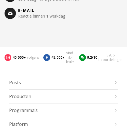
E-MAIL
Reactie binnen 1 werkdag
vind-
3956
40.000+
volgers
45.000+
ik-
9,2/10
beoordelingen
leuks
Posts
Producten
Programma’s
Platform