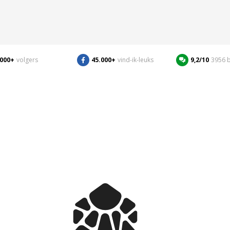
.000+
volgers
45.000+
vind-ik-leuks
9,2/10
3956 