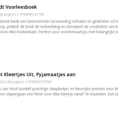
idt Voorleesboek
192 pagina's | 9789045131108
boek biedt een betoverende verzameling verhalen en gedichten vol kle
orp, prikkelt dit boek de verbeelding en stimuleert de creativiteit van
voor elke boekenkast. Perfect voor voorleesuurtjes met belangrijke l
 Kleertjes Uit, Pyjamaatjes aan
24 | 28 pagina's | 9789025776787
s van Hout bundelt prachtige slaapliedjes en kleurrijke prenten voor 
aken slapengaan een feest voor elke kleintje vanaf 18 maanden. Een ste