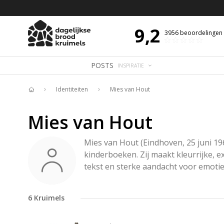
 DE DAG MET OVERDENKING 📖
BIJBELTEKST VAN DE DAG MET OVERDENK
9,2
3956
beoordelingen
POSTS
INSPIRATIE
Identiteiten
Mies van Hout
Home
Mies van Hout
Mies van Hout (Eindhoven, 25 juni 196
kinderboeken. Zij maakt kleurrijke, 
tekst en sterke aandacht voor emoties;
6
Kruimels