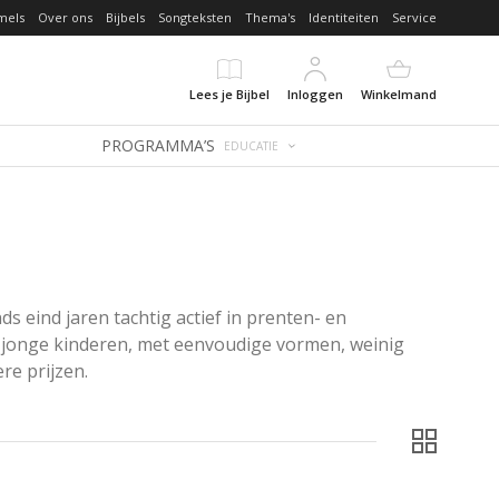
mels
Over ons
Bijbels
Songteksten
Thema's
Identiteiten
Service
Lees je Bijbel
Inloggen
Winkelmand
PROGRAMMA’S
EDUCATIE
s eind jaren tachtig actief in prenten- en 
 jonge kinderen, met eenvoudige vormen, weinig 
re prijzen.