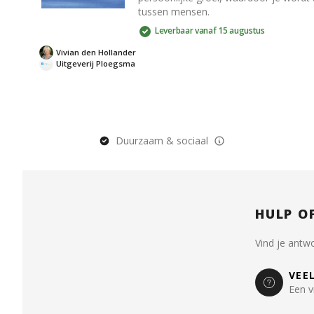
tussen mensen.
Leverbaar vanaf 15 augustus
Vivian den Hollander
Uitgeverij Ploegsma
Duurzaam & sociaal
HULP O
Vind je antw
VEE
Een v