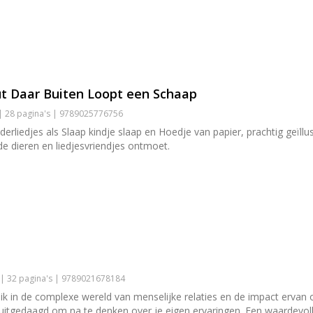
t Daar Buiten Loopt een Schaap
| 28 pagina's | 9789025776756
nderliedjes als Slaap kindje slaap en Hoedje van papier, prachtig geïl
 dieren en liedjesvriendjes ontmoet.
 | 32 pagina's | 9789021678184
k in de complexe wereld van menselijke relaties en de impact ervan o
 uitgedaagd om na te denken over je eigen ervaringen. Een waardevoll