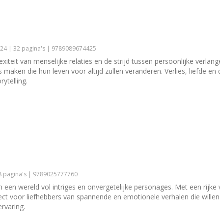
24 | 32 pagina's | 9789089674425
teit van menselijke relaties en de strijd tussen persoonlijke verla
aken die hun leven voor altijd zullen veranderen. Verlies, liefde en
ytelling.
8 pagina's | 9789025777760
een wereld vol intriges en onvergetelijke personages. Met een rijke 
fect voor liefhebbers van spannende en emotionele verhalen die will
rvaring.