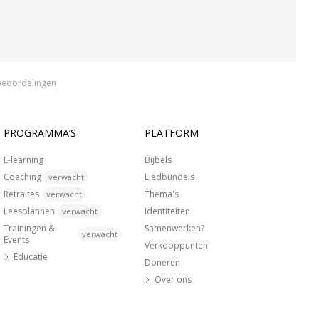
beoordelingen
PROGRAMMA’S
PLATFORM
E-learning
Bijbels
Coaching
Liedbundels
verwacht
Retraites
Thema's
verwacht
Leesplannen
Identiteiten
verwacht
Trainingen &
Samenwerken?
verwacht
Events
Verkooppunten
Educatie
Doneren
Over ons