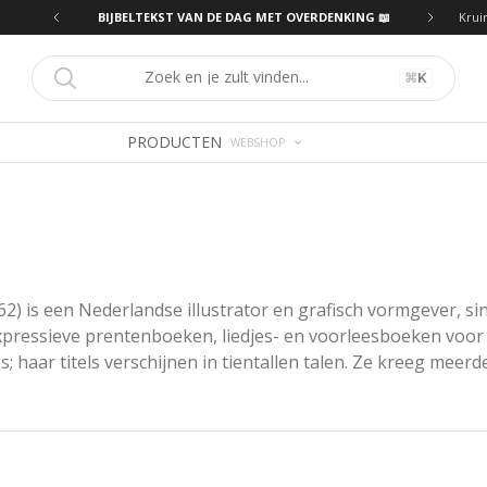
ING 📖
BIJBELTEKST VAN DE DAG MET OVERDENKING 📖
Krui
⌘
K
PRODUCTEN
WEBSHOP
2) is een Nederlandse illustrator en grafisch vormgever, sind
expressieve prentenboeken, liedjes- en voorleesboeken voor
 haar titels verschijnen in tientallen talen. Ze kreeg meerde