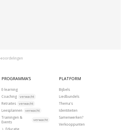
beoordelingen
PROGRAMMA’S
PLATFORM
E-learning
Bijbels
Coaching
Liedbundels
verwacht
Retraites
Thema's
verwacht
Leesplannen
Identiteiten
verwacht
Trainingen &
Samenwerken?
verwacht
Events
Verkooppunten
Educatie