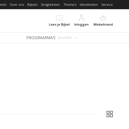
mels
Over ons
Bijbels
Songteksten
Thema's
Identiteiten
Service
Lees je Bijbel
Inloggen
Winkelmand
PROGRAMMA’S
EDUCATIE