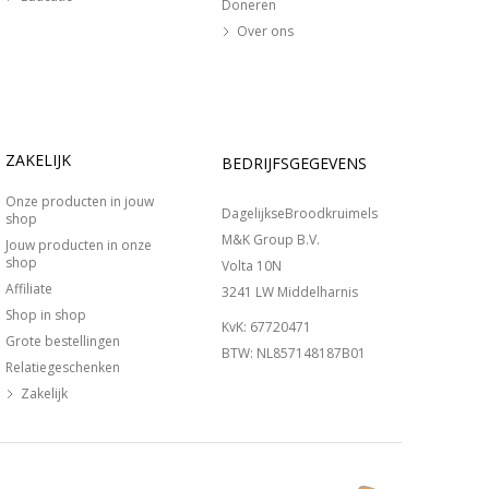
Doneren
Over ons
ZAKELIJK
BEDRIJFSGEGEVENS
Onze producten in jouw
DagelijkseBroodkruimels
shop
M&K Group B.V.
Jouw producten in onze
shop
Volta 10N
Affiliate
3241 LW Middelharnis
Shop in shop
KvK: 67720471
Grote bestellingen
BTW: NL857148187B01
Relatiegeschenken
Zakelijk