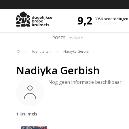
 DE DAG MET OVERDENKING 📖
BIJBELTEKST VAN DE DAG MET OVERDENK
9,2
3956
beoordelingen
POSTS
INSPIRATIE
Identiteiten
Nadiyka Gerbish
Home
Nadiyka Gerbish
Nog geen informatie beschikbaar.
1
Kruimels