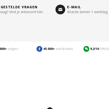
LGESTELDE VRAGEN
E-MAIL
raag? Vind je antwoord hier.
Reactie binnen 1 werkdag
.000+
volgers
45.000+
vind-ik-leuks
9,2/10
3956 