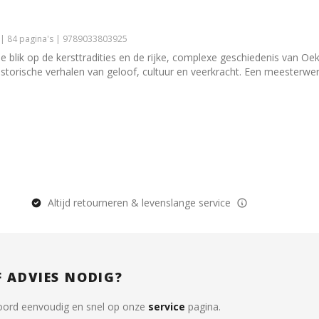
 | 84 pagina's | 9789033803925
de blik op de kersttradities en de rijke, complexe geschiedenis van Oe
istorische verhalen van geloof, cultuur en veerkracht. Een meesterwe
Altijd retourneren & levenslange service
F ADVIES NODIG?
oord eenvoudig en snel op onze
service
pagina.