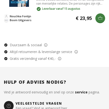
van menselijke relaties. De personages zijn rijk
gelaagd en hun ontwikkeling is meeslepend, wat
Leverbaar vanaf 15 augustus
je meeneemt op een emotionele reis. Met
aansprekende schrijfstijl en krachtige
Nouchka Fontijn
€ 23,95
verhaallijnen laat het je nadenken over de
Boom Uitgevers
verbindingen die we maken en de keuzes die we
maken in ons leven.
Duurzaam & sociaal
Altijd retourneren & levenslange service
Gratis verzending vanaf €40,-
HULP OF ADVIES NODIG?
Vind je antwoord eenvoudig en snel op onze
service
pagina.
VEELGESTELDE VRAGEN
Een vraag? Vind je antwoord hier.