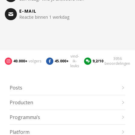
E-MAIL
Reactie binnen 1 werkdag
vind-
3956
40.000+
volgers
45.000+
ik-
9,2/10
beoordelingen
leuks
Posts
Producten
Programma’s
Platform