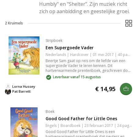
Humbly" en "Shelter". Zijn muziek richt 
zich op aanbidding en geestelijke groei.
2
Kruimels
Stripboek
Een Supergoede Vader
Nederlands | Hardcover | 01 mei 2017 | 40 pagina's | 9789082546125
Beertje Sam gaat op reis om de liefde van een
supergoede Vader te leren kennen. Dit
hartverwarmende prentenboek, geschreven door
Chris Tomlin en Pat Barret, vertelt het verhaal van
Leverbaar vanaf 15 augustus
Sam die de geweldige liefde van de Koning
ontdekt terwijl hij op zoek gaat naar het perfecte
Lorna Hussey
€ 14,95
cadeau voor hem. Ideaal om Gods liefde met je
Pat Barrett
(klein)kinderen te delen.
Boek
Good Good Father for Little Ones
Engels | Boardboek | 23 februari 2017 | 24 pagina's | 9780718086978
Good Good Father for Little Ones is een
hartverwarmend prentenboek dat peuters en