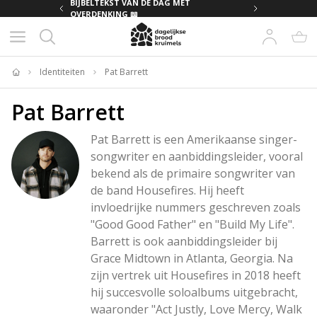
MET
BIJBELTEKST VAN DE DAG MET
OVERDENKING 📖
Identiteiten
Pat Barrett
Home
Pat Barrett
Pat Barrett is een Amerikaanse singer-
songwriter en aanbiddingsleider, vooral 
bekend als de primaire songwriter van 
de band Housefires. Hij heeft 
invloedrijke nummers geschreven zoals 
"Good Good Father" en "Build My Life". 
Barrett is ook aanbiddingsleider bij 
Grace Midtown in Atlanta, Georgia. Na 
zijn vertrek uit Housefires in 2018 heeft 
hij succesvolle soloalbums uitgebracht, 
waaronder "Act Justly, Love Mercy, Walk 