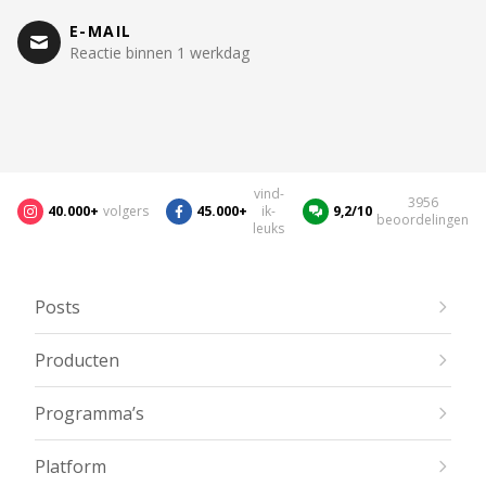
E-MAIL
Reactie binnen 1 werkdag
vind-
3956
40.000+
volgers
45.000+
ik-
9,2/10
beoordelingen
leuks
Posts
Producten
Programma’s
Platform