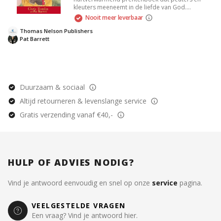
kleuters meeneemt in de liefde van God.
Geschreven door Chris Tomlin en Pat Barrett,
Nooit meer leverbaar
combineert het rijmende teksten met kleurrijke
illustraties, waardoor kinderen eenvoudig en leuk
Thomas Nelson Publishers
leren over onvoorwaardelijke liefde en
Pat Barrett
acceptatie. Perfect voor voorleesmomenten en
een waardevolle aanvulling op elke
kinderbibliotheek.
Duurzaam & sociaal
Altijd retourneren & levenslange service
Gratis verzending vanaf €40,-
HULP OF ADVIES NODIG?
Vind je antwoord eenvoudig en snel op onze
service
pagina.
VEELGESTELDE VRAGEN
Een vraag? Vind je antwoord hier.