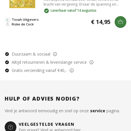
kracht van vergeving. Ervaar de spanning en
emotionele diepgang terwijl personages hun weg
Leverbaar vanaf 14 augustus
vinden naar verzoening en hoop. Een prachtig
boek dat je vraagt om stil te staan bij de
Tovah Uitgevers
€ 14,95
menselijke geest en haar veerkracht.
Riske de Cock
Duurzaam & sociaal
Altijd retourneren & levenslange service
Gratis verzending vanaf €40,-
HULP OF ADVIES NODIG?
Vind je antwoord eenvoudig en snel op onze
service
pagina.
VEELGESTELDE VRAGEN
Een vraag? Vind je antwoord hier.