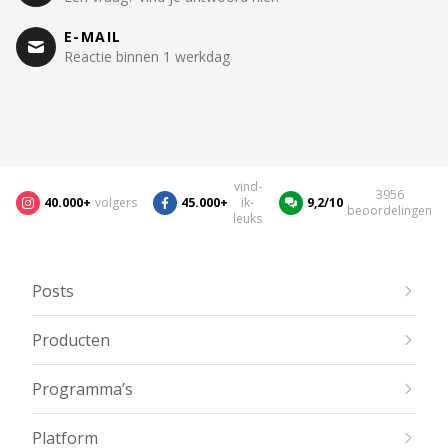
E-MAIL
Reactie binnen 1 werkdag
vind-
3956
40.000+
volgers
45.000+
ik-
9,2/10
beoordelingen
leuks
Posts
Producten
Programma’s
Platform