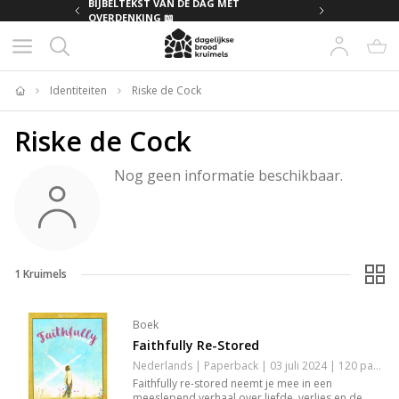
MET
BIJBELTEKST VAN DE DAG MET
OVERDENKING 📖
Identiteiten
Riske de Cock
Home
Riske de Cock
Nog geen informatie beschikbaar.
1
Kruimels
Boek
Faithfully Re-Stored
Nederlands | Paperback | 03 juli 2024 | 120 pagina's | 9789083441603
Faithfully re-stored neemt je mee in een
meeslepend verhaal over liefde, verlies en de