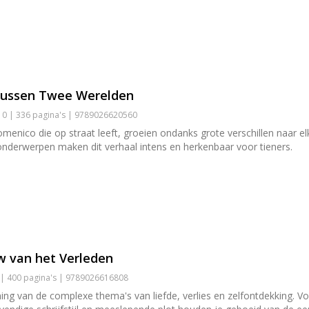
tussen Twee Werelden
0 | 336 pagina's | 9789026620560
menico die op straat leeft, groeien ondanks grote verschillen naar el
 onderwerpen maken dit verhaal intens en herkenbaar voor tieners.
 van het Verleden
 | 400 pagina's | 9789026616808
ng van de complexe thema's van liefde, verlies en zelfontdekking. V