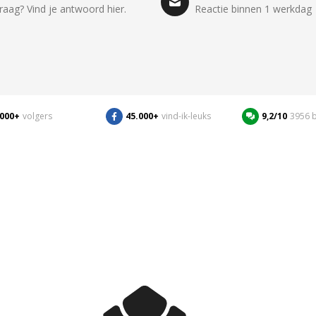
raag? Vind je antwoord hier.
Reactie binnen 1 werkdag
.000+
volgers
45.000+
vind-ik-leuks
9,2/10
3956 