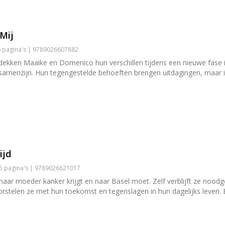
 Mij
16 pagina's | 9789026607882
dekken Maaike en Domenico hun verschillen tijdens een nieuwe fase in
samenzijn. Hun tegengestelde behoeften brengen uitdagingen, maar i
ijd
95 pagina's | 9789026621017
 haar moeder kanker krijgt en naar Basel moet. Zelf verblijft ze no
worstelen ze met hun toekomst en tegenslagen in hun dagelijks leven.