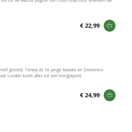
rste tot de laatste pagina. Een must-read voor iedereen die
€ 22,99
roef gesteld. Terwijl de 16-jarige Maaike en Domenico
s naar Londen komt alles tot een hoogtepunt.
€ 24,99