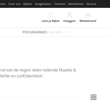
mels
Over ons
Bijbels
Songteksten
Thema's
Identiteiten
Service
Lees je Bijbel
Inloggen
Winkelmand
PROGRAMMA’S
EDUCATIE
kend van de negen delen tellende Maaike & 
fde en (zelf)identiteit.