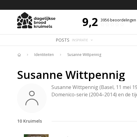
 DE DAG MET OVERDENKING 📖
BIJBELTEKST VAN DE DAG MET OVERDENK
9,2
3956
beoordelingen
POSTS
INSPIRATIE
Identiteiten
Susanne Wittpennig
Home
Susanne Wittpennig
Susanne Wittpennig (Basel, 11 mei 197
Domenico-serie (2004–2014) en de tijdr
10
Kruimels