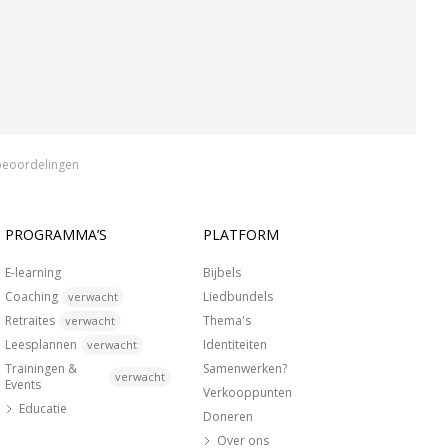
beoordelingen
PROGRAMMA’S
PLATFORM
E-learning
Bijbels
Coaching
Liedbundels
verwacht
Retraites
Thema's
verwacht
Leesplannen
Identiteiten
verwacht
Trainingen &
Samenwerken?
verwacht
Events
Verkooppunten
Educatie
Doneren
Over ons