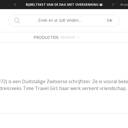
ING 📖
BIJBELTEKST VAN DE DAG MET OVERDENKING 📖
Krui
⌘
K
PRODUCTEN
WEBSHOP
2) is een Duitstalige Zwitserse schrijfster. Ze is vooral be
eisreeks Time Travel Girl; haar werk verkent vriendschap, lie