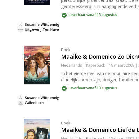
persoonlijke groei centraal staat. De 
geïnteresseerd is in aangrijpende verha
Leverbaar vanaf 13 augustus
Susanne Wittpennig
Uitgeverij Ten Have
Boek
Maaike & Domenico Zo Dicht
Nederlands | Paperback | 19 maart 2009 |
In het vierde deel van de populaire s
eindelijk samen zijn, dreigen familiec
Leverbaar vanaf 13 augustus
Susanne Wittpennig
Callenbach
Boek
Maaike & Domenico Liefde 
Nederlands | Paperback | 15 maart 2007 |