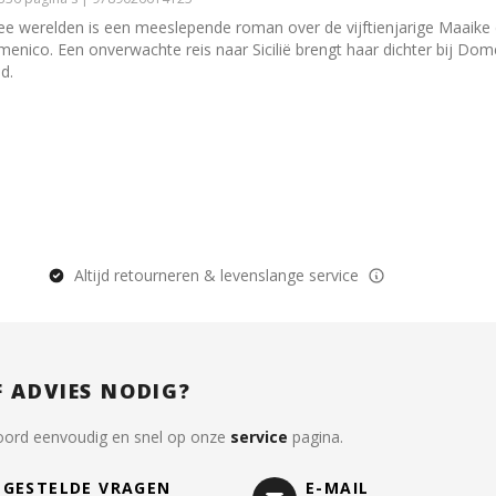
e werelden is een meeslepende roman over de vijftienjarige Maaike 
menico. Een onverwachte reis naar Sicilië brengt haar dichter bij D
d.
Altijd retourneren & levenslange service
F ADVIES NODIG?
oord eenvoudig en snel op onze
service
pagina.
LGESTELDE VRAGEN
E-MAIL