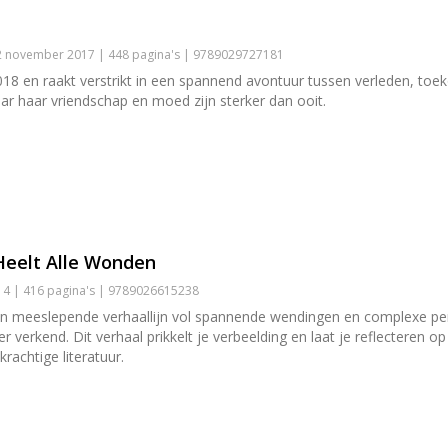
 november 2017 | 448 pagina's | 9789029727181
018 en raakt verstrikt in een spannend avontuur tussen verleden, toe
r haar vriendschap en moed zijn sterker dan ooit.
Heelt Alle Wonden
4 | 416 pagina's | 9789026615238
n meeslepende verhaallijn vol spannende wendingen en complexe pers
verkend. Dit verhaal prikkelt je verbeelding en laat je reflecteren op
rachtige literatuur.