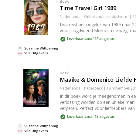
Boek
Time Travel Girl 1989
Nederlands | Onbekende productvorm | 22
Lisa reist per ongeluk van 1989 naar 2
voor jeugdvriend Momo in de weg, maa
Leverbaar vanaf 13 augustus
Susanne Wittpennig
VBK Uitgevers
Boek
Maaike & Domenico Liefde 
Nederlands | Paperback | 18 november 201
In dit boek word je meegenomen in ee
verlossing worden op een unieke manier 
vergeten. Perfect voor liefhebbers van k
Leverbaar vanaf 13 augustus
Susanne Wittpennig
VBK Uitgevers