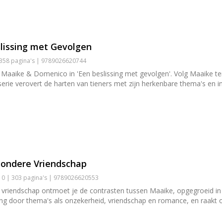
lissing met Gevolgen
 358 pagina's | 9789026620744
Maaike & Domenico in 'Een beslissing met gevolgen'. Volg Maaike ter
serie verovert de harten van tieners met zijn herkenbare thema's en 
zondere Vriendschap
0 | 303 pagina's | 9789026620553
riendschap ontmoet je de contrasten tussen Maaike, opgegroeid in e
ing door thema's als onzekerheid, vriendschap en romance, en raakt