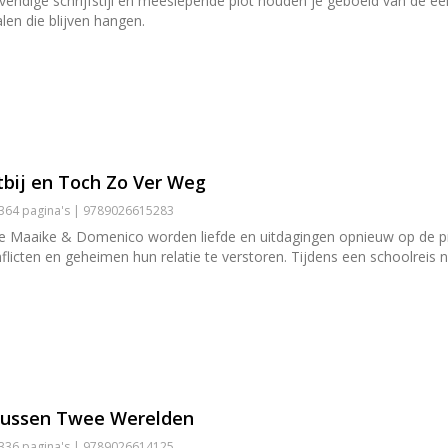
levendige schrijfstijl en meeslepende plot houden je geboeid van de ee
len die blijven hangen.
bij en Toch Zo Ver Weg
 364 pagina's | 9789026615283
erie Maaike & Domenico worden liefde en uitdagingen opnieuw op de p
onflicten en geheimen hun relatie te verstoren. Tijdens een schoolrei
tussen Twee Werelden
 336 pagina's | 9789026614125