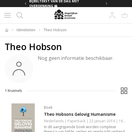
MET
BIJBELTEKST VAN DE DAG MET
OVERDENKING 📖
Identiteiten
Theo Hobson
Home
Theo Hobson
Nog geen informatie beschikbaar.
1
Kruimels
Boek
Theo Hobsons Gelovig Humanisme
Nederlands | Paperback | 22 januari 2019 | 160 pagina's | 9789492183835
In dit aangrijpende boek worden complexe
thema's van liefde, verlies en veerkracht verkend.