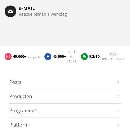
E-MAIL
Reactie binnen 1 werkdag
vind-
3956
40.000+
volgers
45.000+
ik-
9,2/10
beoordelingen
leuks
Posts
Producten
Programma’s
Platform