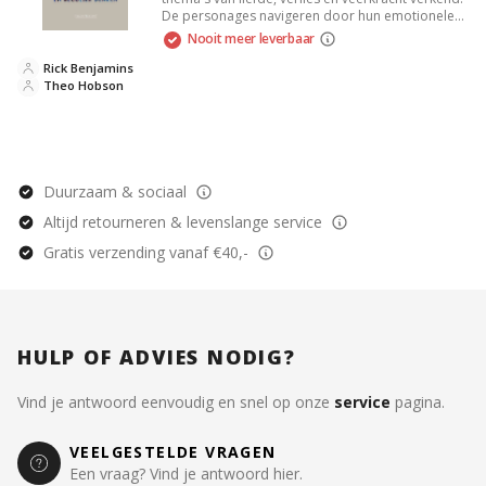
De personages navigeren door hun emotionele
uitdagingen, hetgeen leidt tot onverwachte
Nooit meer leverbaar
inzichten en groei. Met een meeslepende
schrijfstijl en diepgaande karakterontwikkeling
Rick Benjamins
biedt het verhaal een herkenbare reflectie op de
Theo Hobson
menselijke ervaring, perfect voor liefhebbers van
literaire fictie.
Duurzaam & sociaal
Altijd retourneren & levenslange service
Gratis verzending vanaf €40,-
HULP OF ADVIES NODIG?
Vind je antwoord eenvoudig en snel op onze
service
pagina.
VEELGESTELDE VRAGEN
Een vraag? Vind je antwoord hier.