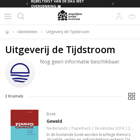
MET
BIJBELTEKST VAN DE DAG MET
OVERDENKING 📖
Identiteiten
Uitgeverij de Tijdstroom
Home
Uitgeverij de Tijdstroom
Nog geen informatie beschikbaar.
3
Kruimels
Boek
Geweld
Nederlands | Paperback | 04 oktober 2016 | 252 pagina's | 9789058983015
In dit boeiende boek worden krachtige thema's
als liefde, verlies en zelfontdekking verkend. De