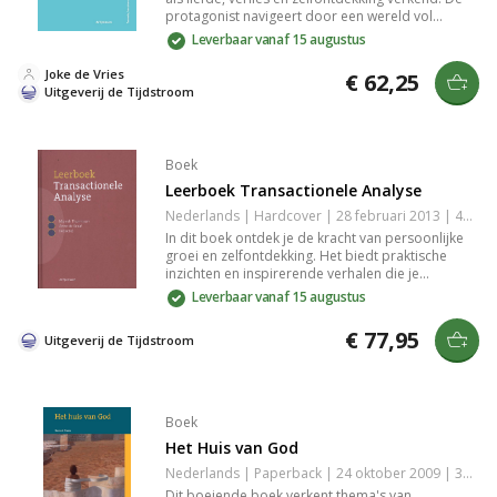
protagonist navigeert door een wereld vol
onzekere relaties en persoonlijke groei, terwijl je
Leverbaar vanaf 15 augustus
wordt meegenomen op een emotionele reis. Dit
verhaal biedt diepgaande inzichten en reflecties
Joke de Vries
€ 62,25
op het leven, perfect voor iedereen die verlangt
Uitgeverij de Tijdstroom
naar herkenning en inspiratie.
Boek
Leerboek Transactionele Analyse
Nederlands | Hardcover | 28 februari 2013 | 420 pagina's | 9789058982261
In dit boek ontdek je de kracht van persoonlijke
groei en zelfontdekking. Het biedt praktische
inzichten en inspirerende verhalen die je
aanzetten tot reflectie en actie. Met een focus op
Leverbaar vanaf 15 augustus
emotionele veerkracht en het ontwikkelen van je
potentieel, helpt het je om obstakels te
€ 77,95
Uitgeverij de Tijdstroom
overwinnen en je dromen te realiseren. Een must-
read voor iedere zoektocht naar zelfverbetering.
Boek
Het Huis van God
Nederlands | Paperback | 24 oktober 2009 | 320 pagina's | 9789058981646
Dit boeiende boek verkent thema's van