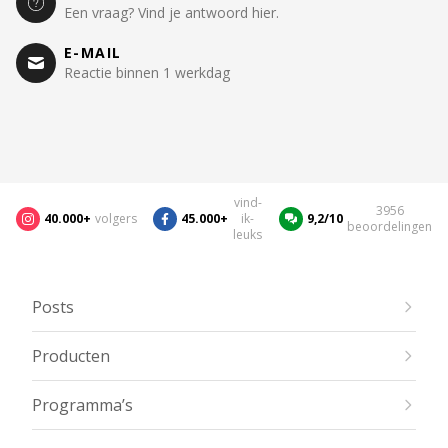
Een vraag? Vind je antwoord hier.
E-MAIL
Reactie binnen 1 werkdag
vind-
3956
40.000+
volgers
45.000+
ik-
9,2/10
beoordelingen
leuks
Posts
Producten
Programma’s