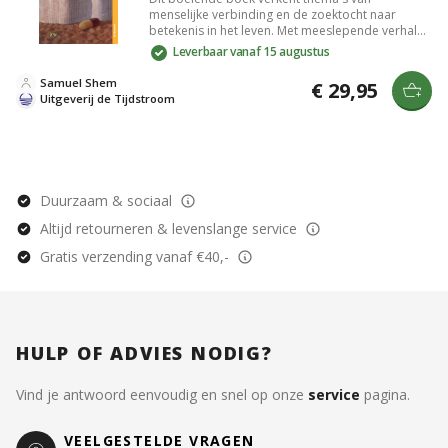
menselijke verbinding en de zoektocht naar
betekenis in het leven. Met meeslepende verhalen
en diepgaande inzichten biedt het een unieke kijk
Leverbaar vanaf 15 augustus
op persoonlijke groei. De rijke
karakterontwikkeling en prikkelende plot houden
Samuel Shem
€ 29,95
je geboeid, terwijl het je uitdaagt om na te denken
Uitgeverij de Tijdstroom
over je eigen levenspad. Perfect voor lezers die
houden van literatuur met diepgang.
Duurzaam & sociaal
Altijd retourneren & levenslange service
Gratis verzending vanaf €40,-
HULP OF ADVIES NODIG?
Vind je antwoord eenvoudig en snel op onze
service
pagina.
VEELGESTELDE VRAGEN