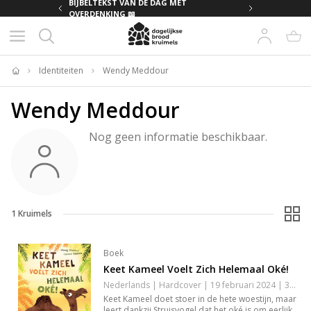
MET
BIJBELTEKST VAN DE DAG MET
OVERDENKING 📖
Identiteiten
Wendy Meddour
Home
Wendy Meddour
Nog geen informatie beschikbaar.
1
Kruimels
Boek
Keet Kameel Voelt Zich Helemaal Oké!
Nederlands | Hardcover | 19 februari 2024 | 32 pagina's | 9789048321575
Keet Kameel doet stoer in de hete woestijn, maar
leert dankzij Struisvogel dat het oké is om eerlijk