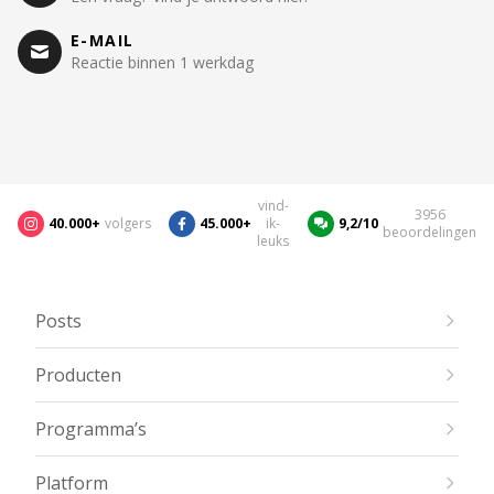
E-MAIL
Reactie binnen 1 werkdag
vind-
3956
40.000+
volgers
45.000+
ik-
9,2/10
beoordelingen
leuks
Posts
Producten
Programma’s
Platform