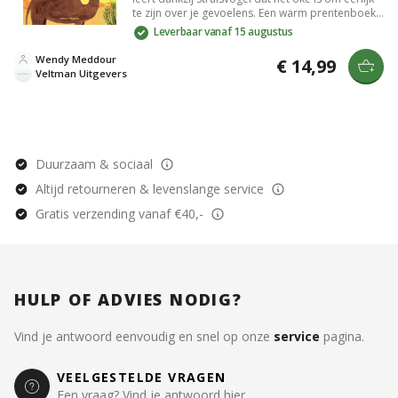
te zijn over je gevoelens. Een warm prentenboek
over jezelf durven zijn en echte vriendschap,
Leverbaar vanaf 15 augustus
perfect voor jonge kinderen die leren omgaan
met emoties.
Wendy Meddour
€ 14,99
Veltman Uitgevers
Duurzaam & sociaal
Altijd retourneren & levenslange service
Gratis verzending vanaf €40,-
HULP OF ADVIES NODIG?
Vind je antwoord eenvoudig en snel op onze
service
pagina.
VEELGESTELDE VRAGEN
Een vraag? Vind je antwoord hier.