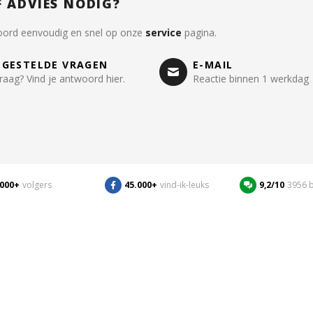
F ADVIES NODIG?
oord eenvoudig en snel op onze
service
pagina.
LGESTELDE VRAGEN
E-MAIL
raag? Vind je antwoord hier.
Reactie binnen 1 werkdag
.000+
volgers
45.000+
vind-ik-leuks
9,2/10
3956 