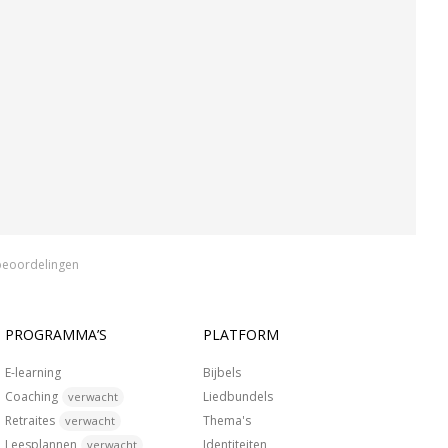
beoordelingen
PROGRAMMA’S
PLATFORM
E-learning
Bijbels
Coaching
Liedbundels
verwacht
Retraites
Thema's
verwacht
Leesplannen
Identiteiten
verwacht