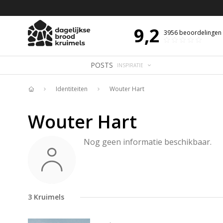
 DE DAG MET OVERDENKING 📖
BIJBELTEKST VAN DE DAG MET OVERDENK
9,2
3956
beoordelingen
POSTS
INSPIRATIE
Identiteiten
Wouter Hart
Home
Wouter Hart
Nog geen informatie beschikbaar.
3
Kruimels