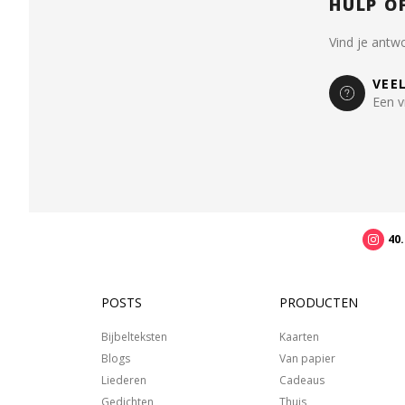
HULP O
Vind je antw
VEE
Een v
40
POSTS
PRODUCTEN
Bijbelteksten
Kaarten
Blogs
Van papier
Liederen
Cadeaus
Gedichten
Thuis