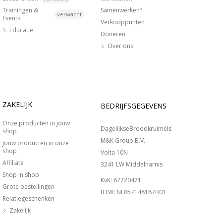
Trainingen &
Samenwerken?
verwacht
Events
Verkooppunten
Educatie
Doneren
Over ons
ZAKELIJK
BEDRIJFSGEGEVENS
Onze producten in jouw
DagelijkseBroodkruimels
shop
M&K Group B.V.
Jouw producten in onze
shop
Volta 10N
Affiliate
3241 LW Middelharnis
Shop in shop
KvK: 67720471
Grote bestellingen
BTW: NL857148187B01
Relatiegeschenken
Zakelijk