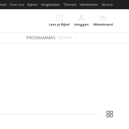
mels
Over ons
Bijbels
Songteksten
Thema's
Identiteiten
Service
Lees je Bijbel
Inloggen
Winkelmand
PROGRAMMA’S
EDUCATIE