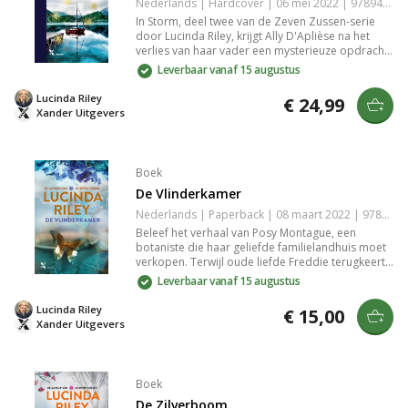
Nederlands | Hardcover | 06 mei 2022 | 9789401617635
In Storm, deel twee van de Zeven Zussen-serie
door Lucinda Riley, krijgt Ally D'Aplièse na het
verlies van haar vader een mysterieuze opdracht
die haar naar Noorwegen leidt. Terwijl ze haar
Leverbaar vanaf 15 augustus
verleden ontrafelt, ontdekt ze de connectie met
zangeres Anna Landvik en het stuk Peer Gynt, vol
Lucinda Riley
€ 24,99
vragen over identiteit en familiegeheimen.
Xander Uitgevers
Boek
De Vlinderkamer
Nederlands | Paperback | 08 maart 2022 | 9789401616447
Beleef het verhaal van Posy Montague, een
botaniste die haar geliefde familielandhuis moet
verkopen. Terwijl oude liefde Freddie terugkeert,
ontrafelen zich geheimen en intriges rondom het
Leverbaar vanaf 15 augustus
vervallen landgoed. Ontdek de schoonheid en
mysteries van het platteland in deze
Lucinda Riley
€ 15,00
meeslepende roman van Lucinda Riley.
Xander Uitgevers
Boek
De Zilverboom