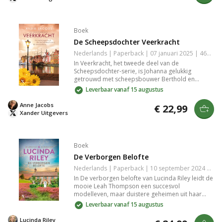
Boek
De Scheepsdochter Veerkracht
Nederlands | Paperback | 07 januari 2025 | 464 pagina's | 9789401623698
In Veerkracht, het tweede deel van de
Scheepsdochter-serie, is Johanna gelukkig
getrouwd met scheepsbouwer Berthold en
betrokken bij zijn scheepswerf. Echter, ze krijgt te
Leverbaar vanaf 15 augustus
maken met conflicten door de ontwijkende
houding van Bertholds zoon en de
Anne Jacobs
€ 22,99
sabotagedaden van haar broer. Haar huwelijk en
Xander Uitgevers
de reputatie van het bedrijf staan op het spel, wat
leidt tot spannende wendingen.
Boek
De Verborgen Belofte
Nederlands | Paperback | 10 september 2024 | 496 pagina's | 9789401622394
In De verborgen belofte van Lucinda Riley leidt de
mooie Leah Thompson een succesvol
modelleven, maar duistere geheimen uit haar
verleden en een mysterie verbonden aan een
Leverbaar vanaf 15 augustus
Poolse familie in de Tweede Wereldoorlog
dreigen haar geluk te verstoren. Een meeslepend
Lucinda Riley