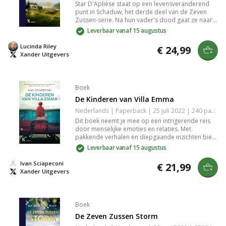
Star D'Aplièse staat op een levensveranderend
punt in Schaduw, het derde deel van de Zeven
Zussen-serie. Na hun vader's dood gaat ze naar
Londen om haar verleden te leren kennen, terwijl
Leverbaar vanaf 15 augustus
ze worstelt met haar band met zus CeCe. Wordt
Star in staat om haar eigen identiteit te vinden en
Lucinda Riley
€ 24,99
uit de schaduw te treden?
Xander Uitgevers
Boek
De Kinderen van Villa Emma
Nederlands | Paperback | 25 juli 2022 | 240 pagina's | 9789401617741
Dit boek neemt je mee op een intrigerende reis
door menselijke emoties en relaties. Met
pakkende verhalen en diepgaande inzichten biedt
het een frisse kijk op de uitdagingen van het
Leverbaar vanaf 15 augustus
alledaagse leven. Het verkent thema's als liefde,
verlies en veerkracht, en laat je nadenken over de
Ivan Sciapeconi
€ 21,99
verbindingen die ons maken wie we zijn. Een
Xander Uitgevers
must-read voor iedereen die op zoek is naar
betekenis en begrip.
Boek
De Zeven Zussen Storm