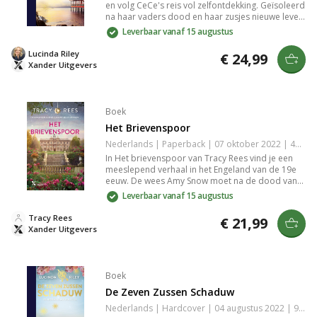
en volg CeCe's reis vol zelfontdekking. Geïsoleerd
na haar vaders dood en haar zusjes nieuwe leven,
reist CeCe van Thailand naar Australië op zoek
Leverbaar vanaf 15 augustus
naar haar verleden met de enige aanwijzing: een
oude foto. Een meeslepend verhaal vol mystiek
Lucinda Riley
€ 24,99
en exotische locaties.
Xander Uitgevers
Boek
Het Brievenspoor
Nederlands | Paperback | 07 oktober 2022 | 464 pagina's | 9789401617871
In Het brievenspoor van Tracy Rees vind je een
meeslepend verhaal in het Engeland van de 19e
eeuw. De wees Amy Snow moet na de dood van
haar pleegzus Aurelia een mysterieuze zoektocht
Leverbaar vanaf 15 augustus
ondernemen met geheime brieven, waarbij haar
leven vol onverwachte wendingen en
Tracy Rees
€ 21,99
zelfontdekking centraal staat. Perfect voor
Xander Uitgevers
liefhebbers van historische fictie.
Boek
De Zeven Zussen Schaduw
Nederlands | Hardcover | 04 augustus 2022 | 9789401617840