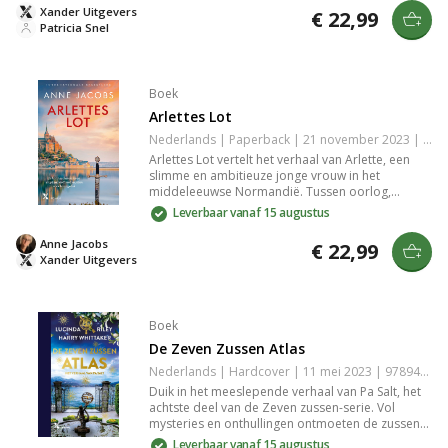
een ontsnappingsplan. Een beklijvend historisch
Xander Uitgevers
€ 22,99
verhaal vol spanning en ontroering.
Patricia Snel
Boek
Arlettes Lot
Nederlands | Paperback | 21 november 2023 | Onbekend | 9789401620864
Arlettes Lot vertelt het verhaal van Arlette, een
slimme en ambitieuze jonge vrouw in het
middeleeuwse Normandië. Tussen oorlog,
intriges en geheimen vecht zij voor haar geluk en
Leverbaar vanaf 15 augustus
toekomst, terwijl haar zoon uitgroeit tot een
sleutelfiguur in de geschiedenis.
Anne Jacobs
€ 22,99
Xander Uitgevers
Boek
De Zeven Zussen Atlas
Nederlands | Hardcover | 11 mei 2023 | 9789401619936
Duik in het meeslepende verhaal van Pa Salt, het
achtste deel van de Zeven zussen-serie. Vol
mysteries en onthullingen ontmoeten de zussen
hun verleden, liefde en identiteit terwijl geheimen
Leverbaar vanaf 15 augustus