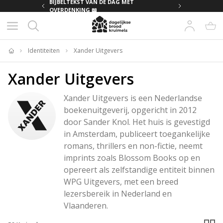
MET
BIJBELTEKST VAN DE DAG MET
OVERDENKING 📖
Identiteiten
Xander Uitgevers
Home
Xander Uitgevers
Xander Uitgevers is een Nederlandse 
boekenuitgeverij, opgericht in 2012 
door Sander Knol. Het huis is gevestigd 
in Amsterdam, publiceert toegankelijke 
romans, thrillers en non-fictie, neemt 
imprints zoals Blossom Books op en 
opereert als zelfstandige entiteit binnen 
WPG Uitgevers, met een breed 
lezersbereik in Nederland en 
Vlaanderen.