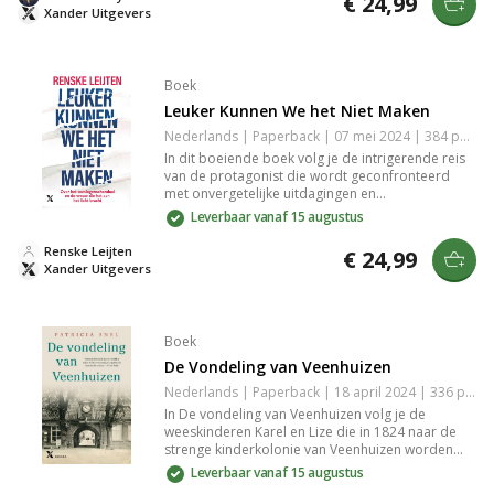
€ 24,99
verhaal vol diepgang en emotie in Yorkshire en
Xander Uitgevers
daarbuiten.
Boek
Leuker Kunnen We het Niet Maken
Nederlands | Paperback | 07 mei 2024 | 384 pagina's | 9789401620734
In dit boeiende boek volg je de intrigerende reis
van de protagonist die wordt geconfronteerd
met onvergetelijke uitdagingen en
levensveranderende keuzes. De meeslepende
Leverbaar vanaf 15 augustus
schrijfstijl en krachtige personages brengen
thema's van liefde, verlies en verzoening tot
Renske Leijten
€ 24,99
leven. Dit verhaal neemt je mee op een
Xander Uitgevers
emotionele tocht die je raakt en laat nadenken.
Een must-read voor liefhebbers van diepgaande
literatuur.
Boek
De Vondeling van Veenhuizen
Nederlands | Paperback | 18 april 2024 | 336 pagina's | 9789401621892
In De vondeling van Veenhuizen volg je de
weeskinderen Karel en Lize die in 1824 naar de
strenge kinderkolonie van Veenhuizen worden
gebracht. Temidden van Drentse landschappen
Leverbaar vanaf 15 augustus
en strikte regels smeden zij samen met Neeltje