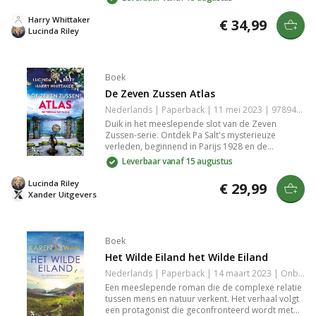
in het licht komen. Perfect voor liefhebbers van
emotievolle reizen en historische intriges.
Harry Whittaker
€ 34,99
Lucinda Riley
Boek
De Zeven Zussen Atlas
Nederlands | Paperback | 11 mei 2023 | 9789401615877
Duik in het meeslepende slot van de Zeven
Zussen-serie. Ontdek Pa Salt's mysterieuze
verleden, beginnend in Parijs 1928 en de
geheimen die de zussen in 2008 samenbrengen.
Leverbaar vanaf 15 augustus
Reis door exotische locaties en ervaar de
zoektocht naar liefde en identiteit die leidt tot een
Lucinda Riley
€ 29,99
onvergetelijke climax.
Xander Uitgevers
Boek
Het Wilde Eiland het Wilde Eiland
Nederlands | Paperback | 14 maart 2023 | Onbekend | 9789401619226
Een meeslepende roman die de complexe relatie
tussen mens en natuur verkent. Het verhaal volgt
een protagonist die geconfronteerd wordt met