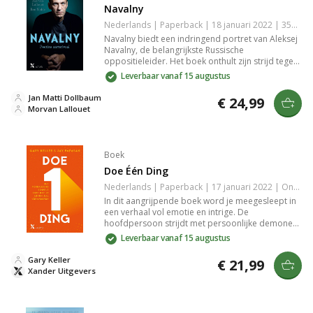
Navalny
Nederlands | Paperback | 18 januari 2022 | 352 pagina's | 9789401615327
Navalny biedt een indringend portret van Aleksej
Navalny, de belangrijkste Russische
oppositieleider. Het boek onthult zijn strijd tegen
corruptie, zijn invloed op het huidige Rusland en
Leverbaar vanaf 15 augustus
de complexe kanten van zijn persoonlijkheid en
politieke beweging.
Jan Matti Dollbaum
€ 24,99
Morvan Lallouet
Boek
Doe Één Ding
Nederlands | Paperback | 17 januari 2022 | Onbekend | 9789401616300
In dit aangrijpende boek word je meegesleept in
een verhaal vol emotie en intrige. De
hoofdpersoon strijdt met persoonlijke demonen
en zoekt naar zingeving in het leven. Dit verhaal
Leverbaar vanaf 15 augustus
verkent thema's van liefde, verlies en de
zoektocht naar identiteit, waardoor het een
Gary Keller
€ 21,99
meeslepende leeservaring biedt die je niet snel
Xander Uitgevers
vergeet. Perfect voor liefhebbers van pakkende
fictie.