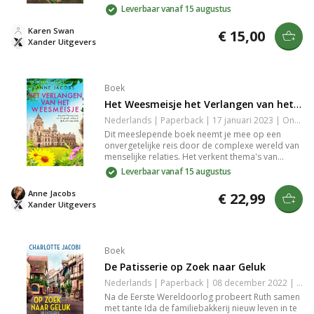
oprukkende milieu-uitdagingen en persoonlijke
Leverbaar vanaf 15 augustus
dilemmas, waardoor thema's van identiteit,
verantwoording en hoop naar voren worden
Karen Swan
€ 15,00
gebracht. Deze krachtige en aangrijpende
Xander Uitgevers
narratief daagt je uit na te denken over je eigen
impact op de wereld.
Boek
Het Weesmeisje het Verlangen van het Weesmeisje
Nederlands | Paperback | 17 januari 2023 | Onbekend | 9789401619028
Dit meeslepende boek neemt je mee op een
onvergetelijke reis door de complexe wereld van
menselijke relaties. Het verkent thema's van
liefde, verdriet en de zoektocht naar jezelf,
Leverbaar vanaf 15 augustus
waarbij indringende personages en een krachtige
verhaallijn je raken. Een aanrader voor iedereen
Anne Jacobs
€ 22,99
die houdt van diepgravende literatuur en
Xander Uitgevers
emotionele verhalen. Perfect voor een
spannende leeservaring.
Boek
De Patisserie op Zoek naar Geluk
Nederlands | Paperback | 08 december 2022 | 400 pagina's | 9789401618663
Na de Eerste Wereldoorlog probeert Ruth samen
met tante Ida de familiebakkerij nieuw leven in te