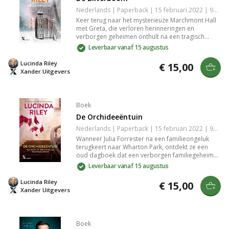
Nederlands | Paperback | 15 februari 2022 | 9789401616461
Keer terug naar het mysterieuze Marchmont Hall
met Greta, die verloren herinneringen en
verborgen geheimen onthult na een tragisch
ongeluk. Ontdek een verhaal vol familiegeheimen,
Leverbaar vanaf 15 augustus
liefde en vergeving, geschreven door
bestsellerauteur Lucinda Riley. Beleef een
Lucinda Riley
€ 15,00
meeslepende reis door verleden en heden.
Xander Uitgevers
Boek
De Orchideeëntuin
Nederlands | Paperback | 15 februari 2022 | 9789401616454
Wanneer Julia Forrester na een familieongeluk
terugkeert naar Wharton Park, ontdekt ze een
oud dagboek dat een verborgen familiegeheim
onthult. In deze meeslepende roman verweeft
Leverbaar vanaf 15 augustus
Lucinda Riley op schitterende wijze de
geschiedenis van twee families, hun liefde en
Lucinda Riley
€ 15,00
langdurige connecties.
Xander Uitgevers
Boek