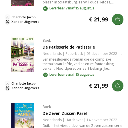
blazen in Straatsburg. Terwijl oude liefdes,
trauma’s en de Spaanse griep haar pad kruisen,
Leverbaar vanaf 15 augustus
vecht zij voor geluk, liefde en hoop in roerige
tijden.
Charlotte Jacobi
€ 21,99
Xander Uitgevers
Boek
De Patisserie de Patisserie
Nederlands | Paperback | 07 december 2022 | Onbekend | 9789401618731
Een meeslepende roman die de complexe
thema's van liefde, verlies en zelfontdekking
verkent. Hoofdpersoon leert belangrijke
levenslessen door ingrijpende ervaringen en
Leverbaar vanaf 15 augustus
ontmoetingen. Het verhaal roept reflectie op en
biedt een eerlijke kijk op menselijke relaties,
Charlotte Jacobi
€ 21,99
waardoor je wordt meegenomen in een
Xander Uitgevers
emotionele reis die blijft hangen. Ideaal voor
liefhebbers van diepgaande literatuur.
Boek
De Zeven Zussen Parel
Nederlands | Hardcover | 14 november 2022 | 9789401618045
Duik in het vierde deel van de Zeven zussen-serie