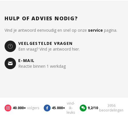
HULP OF ADVIES NODIG?
Vind je antwoord eenvoudig en snel op onze
service
pagina.
VEELGESTELDE VRAGEN
Een vraag? Vind je antwoord hier.
E-MAIL
Reactie binnen 1 werkdag
vind-
3956
40.000+
volgers
45.000+
ik-
9,2/10
beoordelingen
leuks