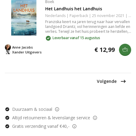
Boek
Het Landhuis het Landhuis
Nederlands | Paperback | 25 november 2021 | Onbekend | 9789401615945
Franziska keert na jaren terug naar haar vervallen
landgoed Dranitz, vol herinneringen aan liefde en
verlies. Terwijl ze het huis probeert te herstellen,
blijft de hoop op een toekomst met haar
Leverbaar vanaf 15 augustus
jeugdliefde Walter levend. Een ontroerend
verhaal over moed, hoop en familie.
Anne Jacobs
€ 12,99
Xander Uitgevers
Volgende
Duurzaam & sociaal
Altijd retourneren & levenslange service
Gratis verzending vanaf €40,-