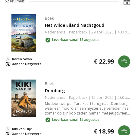
52
Kruimels
Boek
Het Wilde Eiland Nachtgoud
Nederlands | Paperback | 29 april 2025 | 400 pagina's | 9789401623650
Leverbaar vanaf 15 augustus
Karen Swan
€ 22,99
Xander Uitgevers
Boek
Domburg
Nederlands | Paperback | 15 april 2025 | 288 pagina's | 9789401624282
Modeontwerper Tara keert terug naar Domburg,
waar een moord en een mysterieus verleden haar
zomer op zijn kop zetten. Samen met jeugdvriend
Olivier ontrafelt ze geheimen die hun oorsprong
Leverbaar vanaf 15 augustus
vinden in de Watersnoodramp van 1953.
Spannende thriller vol historie en intrige.
Kiki van Dijk
€ 18,99
Xander Uitgevers