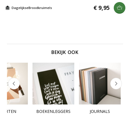
gedetailleerd.
€ 9,95
DagelijkseBroodkruimels
BEKIJK OOK
KAARTEN
BOEKENLEGGERS
JOURNALS