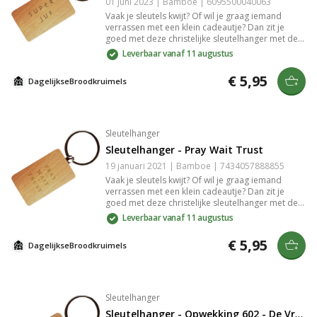
01 juni 2023 | Bamboe | 6095500040063
Vaak je sleutels kwijt? Of wil je graag iemand
verrassen met een klein cadeautje? Dan zit je
goed met deze christelijke sleutelhanger met de
tekst: "Super juf". De sleutelhanger is gemaakt van
Leverbaar vanaf 11 augustus
bamboe. De gravure in het bamboe is slijtvast en
zeer gedetailleerd.
€ 5,95
DagelijkseBroodkruimels
Sleutelhanger
Sleutelhanger - Pray Wait Trust
19 januari 2021 | Bamboe | 7434057888855
Vaak je sleutels kwijt? Of wil je graag iemand
verrassen met een klein cadeautje? Dan zit je
goed met deze christelijke sleutelhanger met de
tekst: "Pray Wait Trust ". De sleutelhanger is
Leverbaar vanaf 11 augustus
gemaakt van bamboe. De gravure in het bamboe
is slijtvast en zeer gedetailleerd.
€ 5,95
DagelijkseBroodkruimels
Sleutelhanger
Sleutelhanger - Opwekking 602 - De Vrede van God Zij met Jou