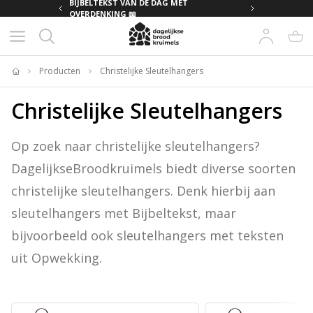
MET
BIJBELTEKST VAN DE DAG MET
OVERDENKING 📖
Producten
Christelijke Sleutelhangers
Home
Christelijke Sleutelhangers
Op zoek naar christelijke sleutelhangers? 
DagelijkseBroodkruimels biedt diverse soorten 
christelijke sleutelhangers. Denk hierbij aan 
sleutelhangers met Bijbeltekst, maar 
bijvoorbeeld ook sleutelhangers met teksten 
uit Opwekking.