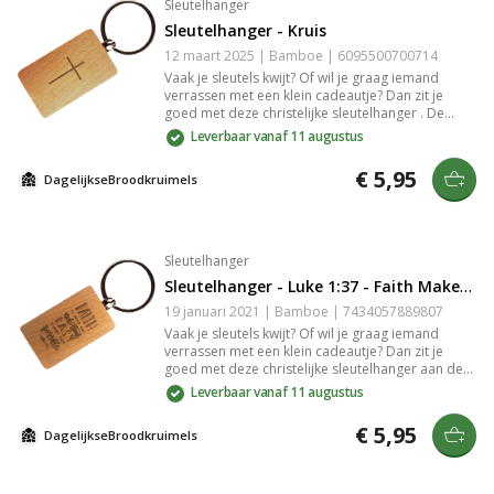
Sleutelhanger
Sleutelhanger - Kruis
12 maart 2025 | Bamboe | 6095500700714
Vaak je sleutels kwijt? Of wil je graag iemand
verrassen met een klein cadeautje? Dan zit je
goed met deze christelijke sleutelhanger . De
sleutelhanger is gemaakt van bamboe. De
Leverbaar vanaf 11 augustus
gravure in het bamboe is slijtvast en zeer
gedetailleerd.
€ 5,95
DagelijkseBroodkruimels
Sleutelhanger
Sleutelhanger - Luke 1:37 - Faith Makes Things Possible
19 januari 2021 | Bamboe | 7434057889807
Vaak je sleutels kwijt? Of wil je graag iemand
verrassen met een klein cadeautje? Dan zit je
goed met deze christelijke sleutelhanger aan de
hand van Lukas 1:37 met de tekst: "Faith, it does
Leverbaar vanaf 11 augustus
not make things easy, it makes them possible.".
De sleutelhanger is gemaakt van bamboe. De
€ 5,95
DagelijkseBroodkruimels
gravure in het bamboe is slijtvast en zeer
gedetailleerd.