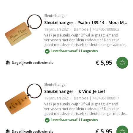
Sleutelhanger
Sleutelhanger - Psalm 139:14 - Mooi Mens
19 januari 2021 | Bamboe | 7434057888862
Vaak je sleutels kwijt? Of wil je graag iemand
verrassen met een klein cadeautje? Dan zit je
goed met deze christelijke sleutelhanger aan de
hand van Psalm 139:14 met de tekst: "Mooi
Leverbaar vanaf 11 augustus
Mens". De sleutelhanger is gemaakt van bamboe.
De gravure in het bamboe is slijtvast en zeer
€ 5,95
DagelijkseBroodkruimels
gedetailleerd.
Sleutelhanger
Sleutelhanger - Ik Vind Je Lief
19 januari 2021 | Bamboe | 7434057888817
Vaak je sleutels kwijt? Of wil je graag iemand
verrassen met een klein cadeautje? Dan zit je
goed met deze christelijke sleutelhanger met de
tekst: "Ik vind je lief.". De sleutelhanger is gemaakt
Leverbaar vanaf 11 augustus
van bamboe. De gravure in het bamboe is
slijtvast en zeer gedetailleerd.
€ 5,95
DagelijkseBroodkruimels