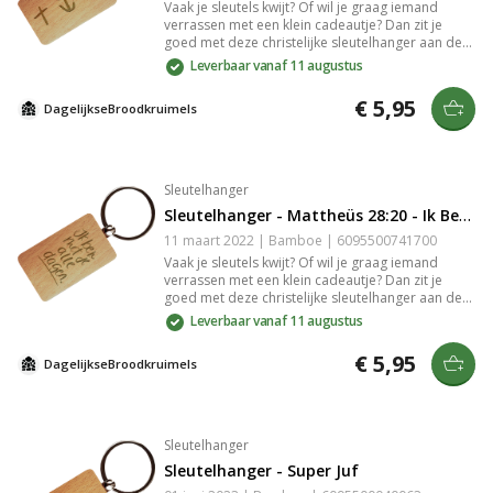
Vaak je sleutels kwijt? Of wil je graag iemand
verrassen met een klein cadeautje? Dan zit je
goed met deze christelijke sleutelhanger aan de
hand van 1 Korinthe 13:13 . De sleutelhanger is
Leverbaar vanaf 11 augustus
gemaakt van bamboe. De gravure in het bamboe
is slijtvast en zeer gedetailleerd.
€ 5,95
DagelijkseBroodkruimels
Sleutelhanger
Sleutelhanger - Mattheüs 28:20 - Ik Ben met Je Alle Dagen
11 maart 2022 | Bamboe | 6095500741700
Vaak je sleutels kwijt? Of wil je graag iemand
verrassen met een klein cadeautje? Dan zit je
goed met deze christelijke sleutelhanger aan de
hand van Mattheüs 28:20 met de tekst: "Ik ben
Leverbaar vanaf 11 augustus
met je alle dagen.". De sleutelhanger is gemaakt
van bamboe. De gravure in het bamboe is
€ 5,95
DagelijkseBroodkruimels
slijtvast en zeer gedetailleerd.
Sleutelhanger
Sleutelhanger - Super Juf