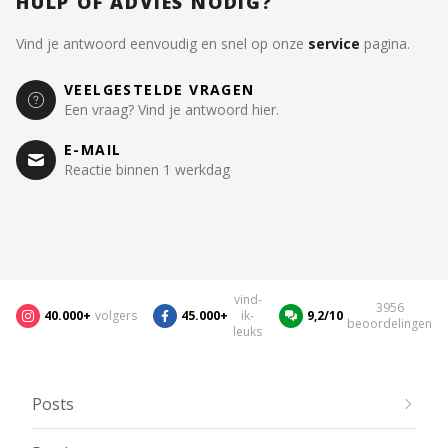
HULP OF ADVIES NODIG?
Vind je antwoord eenvoudig en snel op onze
service
pagina.
VEELGESTELDE VRAGEN
Een vraag? Vind je antwoord hier.
E-MAIL
Reactie binnen 1 werkdag
vind-
3956
40.000+
volgers
45.000+
ik-
9,2/10
beoordelingen
leuks
Posts