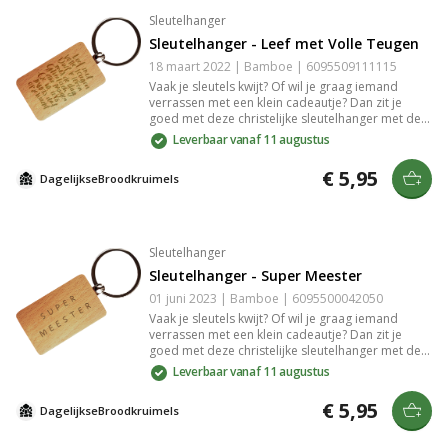
Sleutelhanger
Sleutelhanger - Leef met Volle Teugen
18 maart 2022 | Bamboe | 6095509111115
Vaak je sleutels kwijt? Of wil je graag iemand
verrassen met een klein cadeautje? Dan zit je
goed met deze christelijke sleutelhanger met de
tekst: "Leef met volle teugen. Durf te leven met de
Leverbaar vanaf 11 augustus
dag. Glimlach elke morgen. Er is iets moois dat op
je wacht.". De sleutelhanger is gemaakt van
€ 5,95
DagelijkseBroodkruimels
bamboe. De gravure in het bamboe is slijtvast en
zeer gedetailleerd.
Sleutelhanger
Sleutelhanger - Super Meester
01 juni 2023 | Bamboe | 6095500042050
Vaak je sleutels kwijt? Of wil je graag iemand
verrassen met een klein cadeautje? Dan zit je
goed met deze christelijke sleutelhanger met de
tekst: "Super meester". De sleutelhanger is
Leverbaar vanaf 11 augustus
gemaakt van bamboe. De gravure in het bamboe
is slijtvast en zeer gedetailleerd.
€ 5,95
DagelijkseBroodkruimels