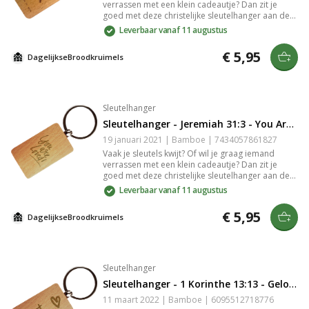
verrassen met een klein cadeautje? Dan zit je
goed met deze christelijke sleutelhanger aan de
hand van Ruth 1:16 met de tekst: "Waar jij heen
Leverbaar vanaf 11 augustus
gaat, daar ga ik heen.". De sleutelhanger is
gemaakt van bamboe. De gravure in het bamboe
€ 5,95
DagelijkseBroodkruimels
is slijtvast en zeer gedetailleerd.
Sleutelhanger
Sleutelhanger - Jeremiah 31:3 - You Are Loved
19 januari 2021 | Bamboe | 7434057861827
Vaak je sleutels kwijt? Of wil je graag iemand
verrassen met een klein cadeautje? Dan zit je
goed met deze christelijke sleutelhanger aan de
hand van Jeremia 31:3 met de tekst: "You are
Leverbaar vanaf 11 augustus
loved!". De sleutelhanger is gemaakt van
bamboe. De gravure in het bamboe is slijtvast en
€ 5,95
DagelijkseBroodkruimels
zeer gedetailleerd.
Sleutelhanger
Sleutelhanger - 1 Korinthe 13:13 - Geloof Hoop Liefde
11 maart 2022 | Bamboe | 6095512718776