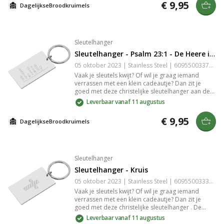
€ 9,95
DagelijkseBroodkruimels
Steel is slijtvast en zeer gedetailleerd.
Sleutelhanger
Sleutelhanger - Psalm 23:1 - De Heere is Mijn Herder
05 oktober 2023 | Stainless Steel | 6095500337347
Vaak je sleutels kwijt? Of wil je graag iemand
verrassen met een klein cadeautje? Dan zit je
goed met deze christelijke sleutelhanger aan de
hand van Psalm 23:1 met de tekst: "De Heere is
Leverbaar vanaf 11 augustus
mijn Herder mij ontbreekt niets". De
sleutelhanger is gemaakt van stainless Steel. De
€ 9,95
DagelijkseBroodkruimels
gravure in het stainless Steel is slijtvast en zeer
gedetailleerd.
Sleutelhanger
Sleutelhanger - Kruis
05 oktober 2023 | Stainless Steel | 6095500333318
Vaak je sleutels kwijt? Of wil je graag iemand
verrassen met een klein cadeautje? Dan zit je
goed met deze christelijke sleutelhanger . De
sleutelhanger is gemaakt van stainless Steel. De
Leverbaar vanaf 11 augustus
gravure in het stainless Steel is slijtvast en zeer