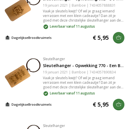
19 januari 2021 | Bamboe | 7434057888831
Vaak je sleutels kwijt? Of wil je graag iemand
verrassen met een klein cadeautje? Dan zit je
goed met deze christelijke sleutelhanger aan de
hand van Opwekking 602 met de tekst: "De Vrede
Leverbaar vanaf 11 augustus
van God Zij met Jou.". De sleutelhanger is
gemaakt van bamboe. De gravure in het bamboe
€ 5,95
DagelijkseBroodkruimels
is slijtvast en zeer gedetailleerd.
Sleutelhanger
Sleutelhanger - Opwekking 770 - Een Boog in de Wolken
19 januari 2021 | Bamboe | 7434057890834
Vaak je sleutels kwijt? Of wil je graag iemand
verrassen met een klein cadeautje? Dan zit je
goed met deze christelijke sleutelhanger aan de
hand van Opwekking 770 met de tekst: "Een boog
Leverbaar vanaf 11 augustus
in de wolken als teken van trouw, staat boven mijn
leven, zegt: Ik ben bij jou!". De sleutelhanger is
€ 5,95
DagelijkseBroodkruimels
gemaakt van bamboe. De gravure in het bamboe
is slijtvast en zeer gedetailleerd.
Sleutelhanger