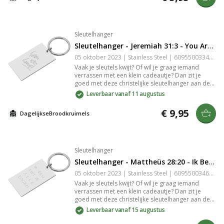
Sleutelhanger
Sleutelhanger - Jeremiah 31:3 - You Are Loved
05 oktober 2023 | Stainless Steel | 6095500334391
Vaak je sleutels kwijt? Of wil je graag iemand
verrassen met een klein cadeautje? Dan zit je
goed met deze christelijke sleutelhanger aan de
hand van Jeremia 31:3 met de tekst: "You are
Leverbaar vanaf 11 augustus
loved". De sleutelhanger is gemaakt van stainless
Steel. De gravure in het stainless Steel is slijtvast
€ 9,95
DagelijkseBroodkruimels
en zeer gedetailleerd.
Sleutelhanger
Sleutelhanger - Mattheüs 28:20 - Ik Ben met Je Alle Dagen
05 oktober 2023 | Stainless Steel | 6095500346332
Vaak je sleutels kwijt? Of wil je graag iemand
verrassen met een klein cadeautje? Dan zit je
goed met deze christelijke sleutelhanger aan de
hand van Mattheüs 28:20 met de tekst: "Ik ben
Leverbaar vanaf 15 augustus
met je alle dagen". De sleutelhanger is gemaakt
van stainless Steel. De gravure in het stainless