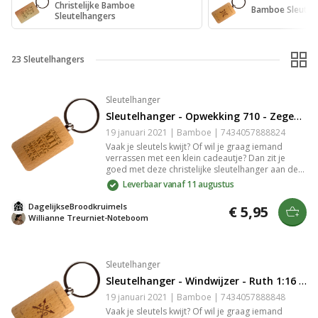
Christelijke Bamboe
Bamboe Sleutel
Sleutelhangers
23
Sleutelhangers
Sleutelhanger
Sleutelhanger - Opwekking 710 - Zegen Mij op de Weg die Ik Moet Gaan
19 januari 2021 | Bamboe | 7434057888824
Vaak je sleutels kwijt? Of wil je graag iemand
verrassen met een klein cadeautje? Dan zit je
goed met deze christelijke sleutelhanger aan de
hand van Opwekking 710 met de tekst: "Zegen mij
Leverbaar vanaf 11 augustus
op de weg die ik moet gaan.". De sleutelhanger is
gemaakt van bamboe. De gravure in het bamboe
DagelijkseBroodkruimels
€ 5,95
is slijtvast en zeer gedetailleerd.
Willianne Treurniet-Noteboom
Sleutelhanger
Sleutelhanger - Windwijzer - Ruth 1:16 - Waar Jij Heen Gaat
19 januari 2021 | Bamboe | 7434057888848
Vaak je sleutels kwijt? Of wil je graag iemand