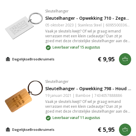
Sleutelhanger
Sleutelhanger - Opwekking 710 - Zegen Mij op de Weg die Ik Moet Gaan
05 oktober 2023 | Stainless Steel | 6095500336319
Vaak je sleutels kwijt? Of wil je graag iemand
verrassen met een klein cadeautje? Dan zit je
goed met deze christelijke sleutelhanger aan de
hand van Opwekking 710 met de tekst: "Zegen mij
Leverbaar vanaf 15 augustus
op de weg die ik moet gaan". De sleutelhanger is
gemaakt van stainless Steel. De gravure in het
€ 9,95
DagelijkseBroodkruimels
stainless Steel is slijtvast en zeer gedetailleerd.
Sleutelhanger
Sleutelhanger - Opwekking 798 - Houd Vol Hij Laat Niet Los
19 januari 2021 | Bamboe | 7434057888886
Vaak je sleutels kwijt? Of wil je graag iemand
verrassen met een klein cadeautje? Dan zit je
goed met deze christelijke sleutelhanger aan de
hand van Opwekking 798 met de tekst: "Houd Vol
Leverbaar vanaf 11 augustus
Hij Laat Niet Los.". De sleutelhanger is gemaakt
van bamboe. De gravure in het bamboe is
€ 5,95
DagelijkseBroodkruimels
slijtvast en zeer gedetailleerd.