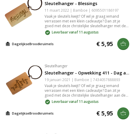
Sleutelhanger - Blessings
11 maart 2022 | Bamboe | 6095501186197
Vaak je sleutels kwijt? Of wil je graag iemand
verrassen met een klein cadeautje? Dan zit je
goed met deze christelijke sleutelhanger met de
tekst: "Blessings". De sleutelhanger is gemaakt
Leverbaar vanaf 11 augustus
van bamboe. De gravure in het bamboe is
slijtvast en zeer gedetailleerd.
€ 5,95
DagelijkseBroodkruimels
Sleutelhanger
Sleutelhanger - Opwekking 411 - Dag aan Dag Draagt Hij Jou
19 januari 2021 | Bamboe | 7434057888893
Vaak je sleutels kwijt? Of wil je graag iemand
verrassen met een klein cadeautje? Dan zit je
goed met deze christelijke sleutelhanger aan de
hand van Opwekking 411 met de tekst: "Dag aan
Leverbaar vanaf 11 augustus
dag draagt Hij jou.". De sleutelhanger is gemaakt
van bamboe. De gravure in het bamboe is
€ 5,95
DagelijkseBroodkruimels
slijtvast en zeer gedetailleerd.