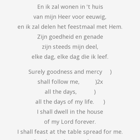
En ik zal wonen in 't huis

van mijn Heer voor eeuwig,

en ik zal delen het feestmaal met Hem.

Zijn goedheid en genade

zijn steeds mijn deel,

elke dag, elke dag die ik leef.
Surely goodness and mercy     )

shall follow me,          )2x

all the days,           )

all the days of my life.      )

I shall dwell in the house

of my Lord forever.

I shall feast at the table spread for me.
