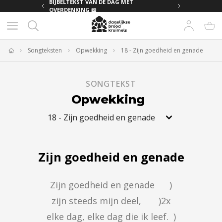
MET
BIJBELTEKST VAN DE DAG MET
OVERDENKING 📖
Songteksten
Opwekking
18 - Zijn goedheid en genade
Home
SONGTEKST
Opwekking
18
-
Zijn goedheid en genade
Zijn goedheid en genade
Zijn goedheid en genade      )

zijn steeds mijn deel,       )2x

elke dag, elke dag die ik leef.  )
