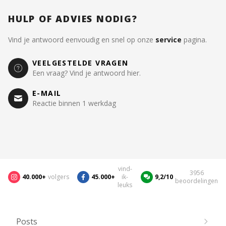
HULP OF ADVIES NODIG?
Vind je antwoord eenvoudig en snel op onze
service
pagina.
VEELGESTELDE VRAGEN
Een vraag? Vind je antwoord hier.
E-MAIL
Reactie binnen 1 werkdag
vind-
3956
40.000+
volgers
45.000+
ik-
9,2/10
beoordelingen
leuks
Posts