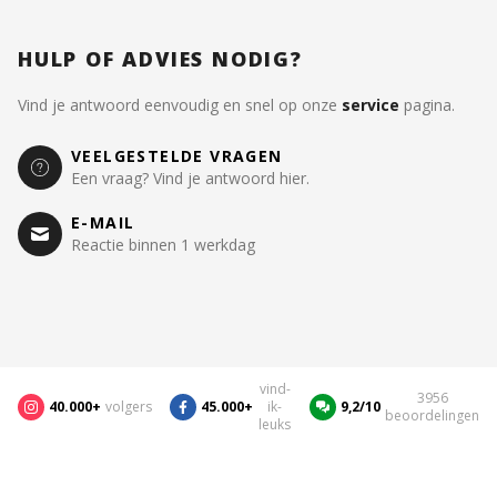
HULP OF ADVIES NODIG?
Vind je antwoord eenvoudig en snel op onze
service
pagina.
VEELGESTELDE VRAGEN
Een vraag? Vind je antwoord hier.
E-MAIL
Reactie binnen 1 werkdag
vind-
3956
40.000+
volgers
45.000+
ik-
9,2/10
beoordelingen
leuks