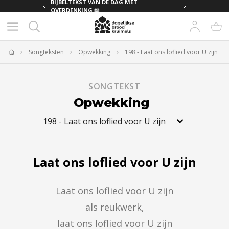
MET
BIJBELTEKST VAN DE DAG MET
OVERDENKING 📖
Songteksten
Opwekking
198 - Laat ons loflied voor U zijn
Home
SONGTEKST
Opwekking
198
-
Laat ons loflied voor U zijn
Laat ons loflied voor U zijn
Laat ons loflied voor U zijn

als reukwerk,

laat ons loflied voor U zijn
