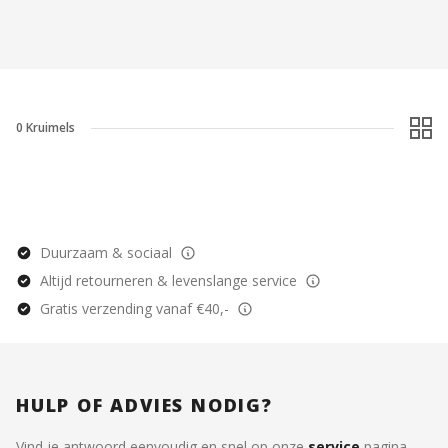
0
Kruimels
Duurzaam & sociaal
Altijd retourneren & levenslange service
Gratis verzending vanaf €40,-
HULP OF ADVIES NODIG?
Vind je antwoord eenvoudig en snel op onze
service
pagina.