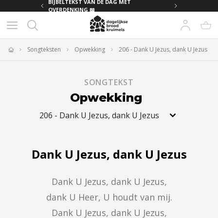
MET
BIJBELTEKST VAN DE DAG MET
OVERDENKING 📖
Songteksten
Opwekking
206 - Dank U Jezus, dank U Jezus
Home
SONGTEKST
Opwekking
206
-
Dank U Jezus, dank U Jezus
Dank U Jezus, dank U Jezus
Dank U Jezus, dank U Jezus,

dank U Heer, U houdt van mij.

Dank U Jezus, dank U Jezus,
