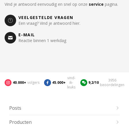
Vind je antwoord eenvoudig en snel op onze
service
pagina.
VEELGESTELDE VRAGEN
Een vraag? Vind je antwoord hier.
E-MAIL
Reactie binnen 1 werkdag
vind-
3956
40.000+
volgers
45.000+
ik-
9,2/10
beoordelingen
leuks
Posts
Producten