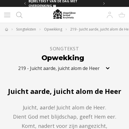
MET
BIJBELTEKST VAN DE DAG MET
OVERDENKING 📖
Songteksten
Opwekking
219 - Juicht aarde, juicht alom de He
Home
SONGTEKST
Opwekking
219
-
Juicht aarde, juicht alom de Heer
Juicht aarde, juicht alom de Heer
Juicht, aarde! Juicht alom de Heer.

Dient God met blijdschap, geeft Hem eer.

Komt, nadert voor zijn aangezicht,
