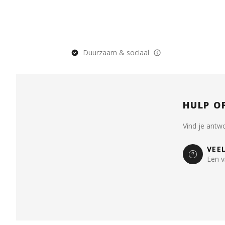
Duurzaam & sociaal
HULP O
Vind je antw
VEE
Een v