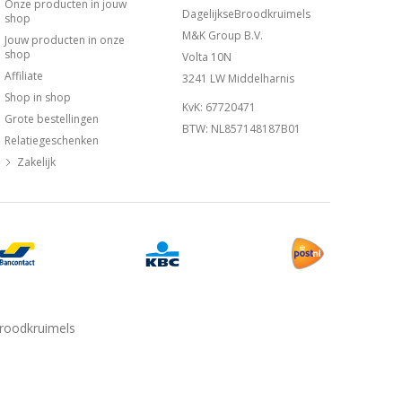
Onze producten in jouw
DagelijkseBroodkruimels
shop
M&K Group B.V.
Jouw producten in onze
shop
Volta 10N
Affiliate
3241 LW Middelharnis
Shop in shop
KvK: 67720471
Grote bestellingen
BTW: NL857148187B01
Relatiegeschenken
Zakelijk
Broodkruimels