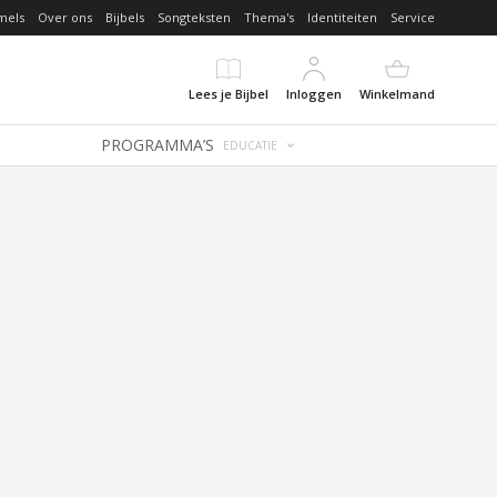
mels
Over ons
Bijbels
Songteksten
Thema's
Identiteiten
Service
Lees je Bijbel
Inloggen
Winkelmand
PROGRAMMA’S
EDUCATIE