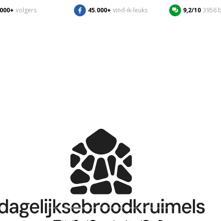
.000+
volgers
45.000+
vind-ik-leuks
9,2/10
3956 