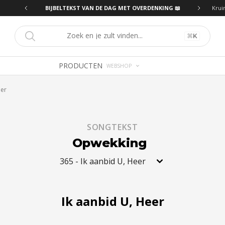
ING 📖
BIJBELTEKST VAN DE DAG MET OVERDENKING 📖
Krui
⌘
K
PRODUCTEN
WEBSHOP
eer
SONGTEKST
Opwekking
365
-
Ik aanbid U, Heer
Ik aanbid U, Heer