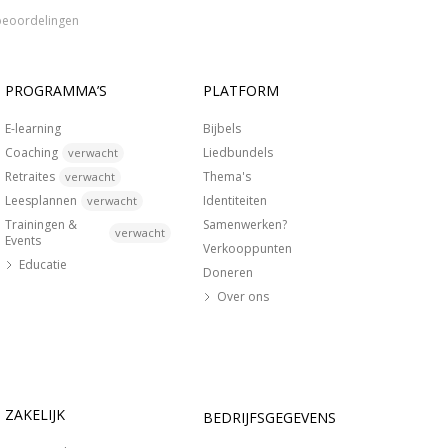
beoordelingen
PROGRAMMA’S
PLATFORM
E-learning
Bijbels
Coaching
Liedbundels
verwacht
Retraites
Thema's
verwacht
Leesplannen
Identiteiten
verwacht
Trainingen &
Samenwerken?
verwacht
Events
Verkooppunten
Educatie
Doneren
Over ons
ZAKELIJK
BEDRIJFSGEGEVENS