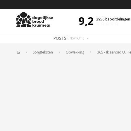
 DE DAG MET OVERDENKING 📖
BIJBELTEKST VAN DE DAG MET OVERDENK
9,2
3956
beoordelingen
POSTS
INSPIRATIE
Songteksten
Opwekking
365 - Ik aanbid U, H
Home