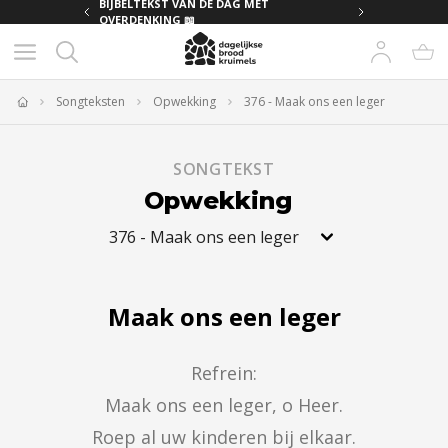
MET
BIJBELTEKST VAN DE DAG MET
OVERDENKING 📖
Songteksten
Opwekking
376 - Maak ons een leger
Home
SONGTEKST
Opwekking
376
-
Maak ons een leger
Maak ons een leger
Refrein:

Maak ons een leger, o Heer.

Roep al uw kinderen bij elkaar.
