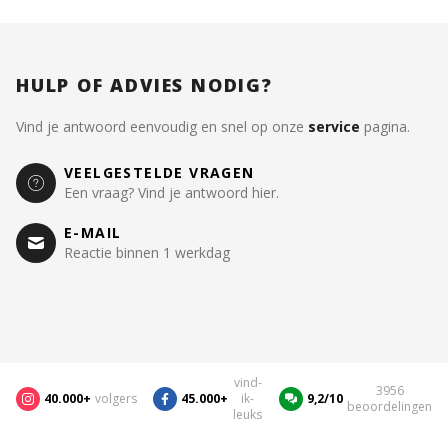
HULP OF ADVIES NODIG?
Vind je antwoord eenvoudig en snel op onze
service
pagina.
VEELGESTELDE VRAGEN
Een vraag? Vind je antwoord hier.
E-MAIL
Reactie binnen 1 werkdag
vind-
3956
40.000+
volgers
45.000+
ik-
9,2/10
beoordelingen
leuks