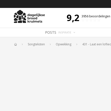
 DE DAG MET OVERDENKING 📖
BIJBELTEKST VAN DE DAG MET OVERDENK
9,2
3956
beoordelingen
POSTS
INSPIRATIE
Songteksten
Opwekking
431 - Laat een loflie
Home