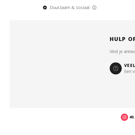
Duurzaam & sociaal
HULP O
Vind je antw
VEE
Een v
40