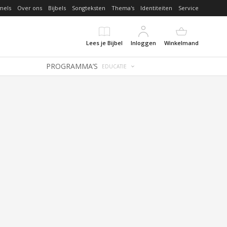
mels
Over ons
Bijbels
Songteksten
Thema's
Identiteiten
Service
Lees je Bijbel
Inloggen
Winkelmand
PROGRAMMA’S
EDUCATIE