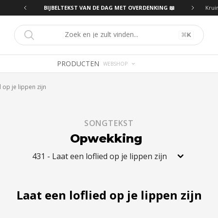
ING 📖
BIJBELTEKST VAN DE DAG MET OVERDENKING 📖
Krui
⌘
K
PRODUCTEN
WEBSHOP
d op je lippen zijn
SONGTEKST
Opwekking
431
-
Laat een loflied op je lippen zijn
Laat een loflied op je lippen zijn