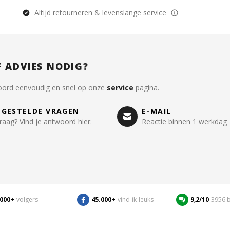
Altijd retourneren & levenslange service
F ADVIES NODIG?
oord eenvoudig en snel op onze
service
pagina.
LGESTELDE VRAGEN
E-MAIL
raag? Vind je antwoord hier.
Reactie binnen 1 werkdag
.000+
volgers
45.000+
vind-ik-leuks
9,2/10
3956 