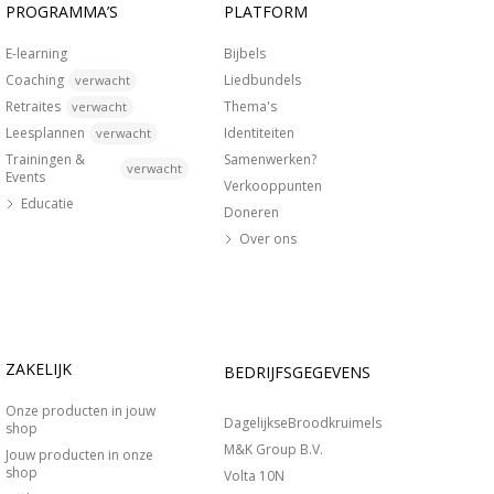
PROGRAMMA’S
PLATFORM
E-learning
Bijbels
Coaching
Liedbundels
verwacht
Retraites
Thema's
verwacht
Leesplannen
Identiteiten
verwacht
Trainingen &
Samenwerken?
verwacht
Events
Verkooppunten
Educatie
Doneren
Over ons
ZAKELIJK
BEDRIJFSGEGEVENS
Onze producten in jouw
DagelijkseBroodkruimels
shop
M&K Group B.V.
Jouw producten in onze
shop
Volta 10N