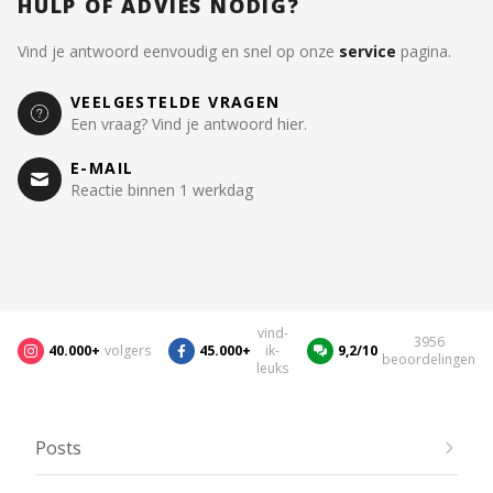
HULP OF ADVIES NODIG?
Vind je antwoord eenvoudig en snel op onze
service
pagina.
VEELGESTELDE VRAGEN
Een vraag? Vind je antwoord hier.
E-MAIL
Reactie binnen 1 werkdag
vind-
3956
40.000+
volgers
45.000+
ik-
9,2/10
beoordelingen
leuks
Posts