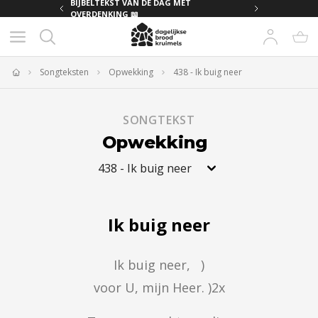
MET
BIJBELTEKST VAN DE DAG MET
OVERDENKING 📖
Songteksten
Opwekking
438 - Ik buig neer
Home
SONGTEKST
Opwekking
438
-
Ik buig neer
Ik buig neer
Ik buig neer,   )

voor U, mijn Heer. )2x