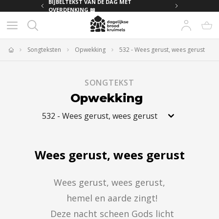
MET
BIJBELTEKST VAN DE DAG MET
OVERDENKING 📖
Songteksten
Opwekking
532 - Wees gerust, wees gerust
Home
SONGTEKST
Opwekking
532
-
Wees gerust, wees gerust
Wees gerust, wees gerust
Wees gerust, wees gerust,

  hemel en aarde zingt!

  Deze nacht scheen Gods licht
