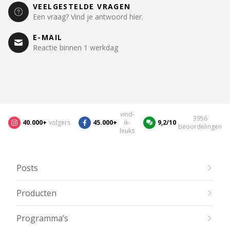
VEELGESTELDE VRAGEN
Een vraag? Vind je antwoord hier.
E-MAIL
Reactie binnen 1 werkdag
vind-
3956
40.000+
volgers
45.000+
ik-
9,2/10
beoordelingen
leuks
Posts
Producten
Programma’s