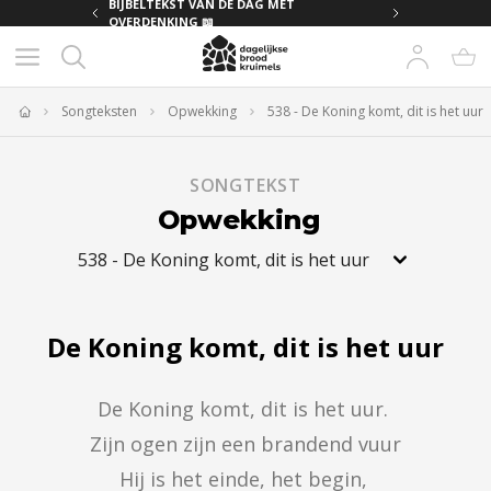
MET
BIJBELTEKST VAN DE DAG MET
OVERDENKING 📖
Songteksten
Opwekking
538 - De Koning komt, dit is het uur
Home
SONGTEKST
Opwekking
538
-
De Koning komt, dit is het uur
De Koning komt, dit is het uur
De Koning komt, dit is het uur. 

Zijn ogen zijn een brandend vuur

Hij is het einde, het begin, 
