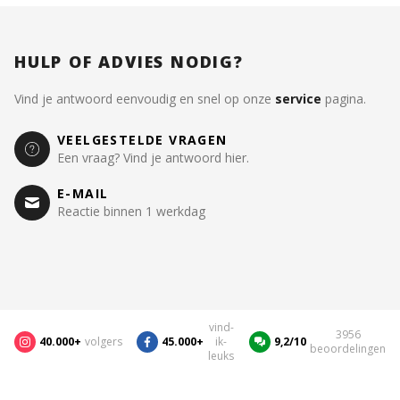
HULP OF ADVIES NODIG?
Vind je antwoord eenvoudig en snel op onze
service
pagina.
VEELGESTELDE VRAGEN
Een vraag? Vind je antwoord hier.
E-MAIL
Reactie binnen 1 werkdag
vind-
3956
40.000+
volgers
45.000+
ik-
9,2/10
beoordelingen
leuks