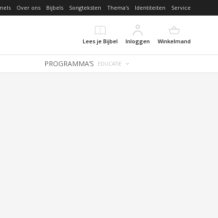
mels
Over ons
Bijbels
Songteksten
Thema's
Identiteiten
Service
Lees je Bijbel
Inloggen
Winkelmand
PROGRAMMA’S
EDUCATIE