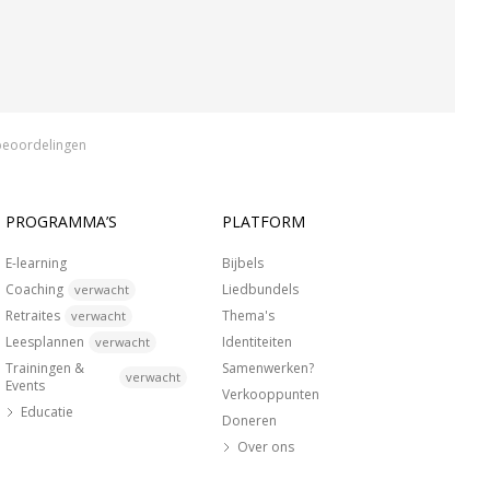
beoordelingen
PROGRAMMA’S
PLATFORM
E-learning
Bijbels
Coaching
Liedbundels
verwacht
Retraites
Thema's
verwacht
Leesplannen
Identiteiten
verwacht
Trainingen &
Samenwerken?
verwacht
Events
Verkooppunten
Educatie
Doneren
Over ons