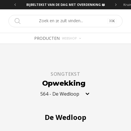
ING 📖
BIJBELTEKST VAN DE DAG MET OVERDENKING 📖
Krui
⌘
K
PRODUCTEN
WEBSHOP
SONGTEKST
Opwekking
564
-
De Wedloop
De Wedloop