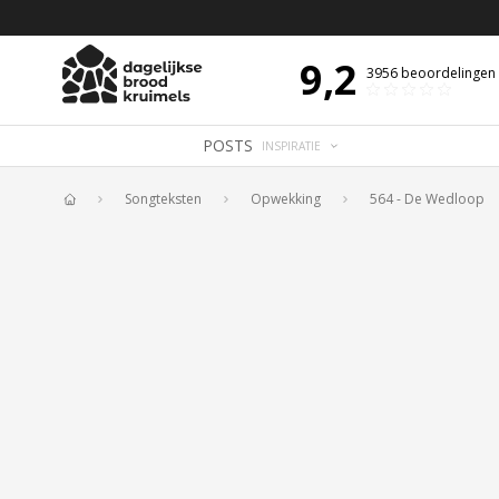
 DE DAG MET OVERDENKING 📖
BIJBELTEKST VAN DE DAG MET OVERDENK
9,2
3956
beoordelingen
POSTS
INSPIRATIE
Songteksten
Opwekking
564 - De Wedloop
Home