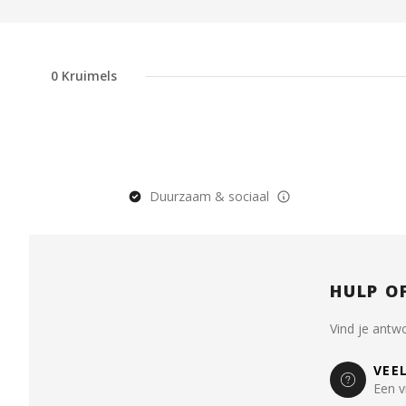
0
Kruimels
Duurzaam & sociaal
HULP O
Vind je antw
VEE
Een v