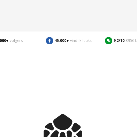
.000+
volgers
45.000+
vind-ik-leuks
9,2/10
3956 