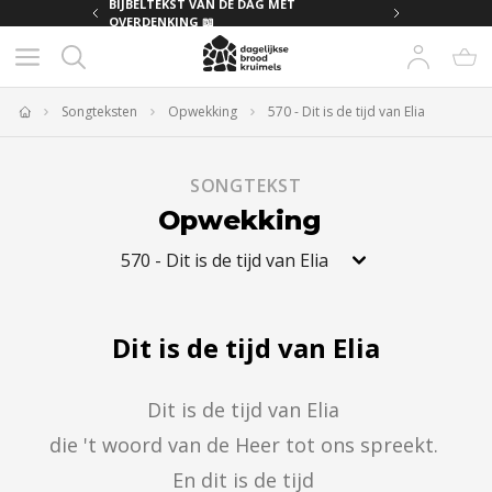
MET
BIJBELTEKST VAN DE DAG MET
OVERDENKING 📖
Songteksten
Opwekking
570 - Dit is de tijd van Elia
Home
SONGTEKST
Opwekking
570
-
Dit is de tijd van Elia
Dit is de tijd van Elia
Dit is de tijd van Elia 

die 't woord van de Heer tot ons spreekt. 

En dit is de tijd 
