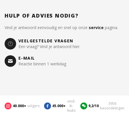
HULP OF ADVIES NODIG?
Vind je antwoord eenvoudig en snel op onze
service
pagina.
VEELGESTELDE VRAGEN
Een vraag? Vind je antwoord hier.
E-MAIL
Reactie binnen 1 werkdag
vind-
3956
40.000+
volgers
45.000+
ik-
9,2/10
beoordelingen
leuks