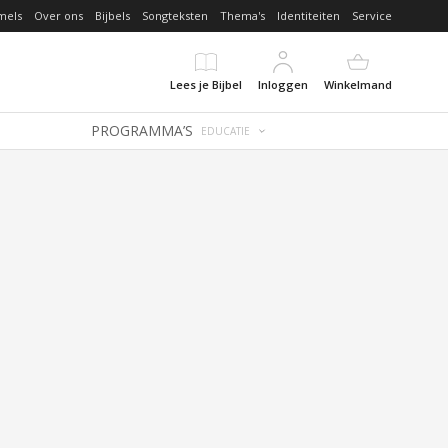
mels
Over ons
Bijbels
Songteksten
Thema's
Identiteiten
Service
Lees je Bijbel
Inloggen
Winkelmand
PROGRAMMA’S
EDUCATIE