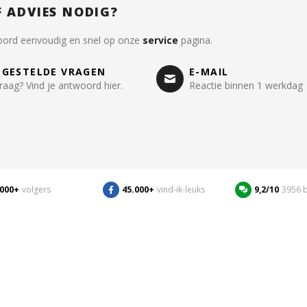
F ADVIES NODIG?
oord eenvoudig en snel op onze
service
pagina.
LGESTELDE VRAGEN
E-MAIL
raag? Vind je antwoord hier.
Reactie binnen 1 werkdag
.000+
volgers
45.000+
vind-ik-leuks
9,2/10
3956 