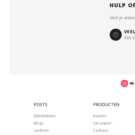
HULP O
Vind je antw
VEE
Een v
40
POSTS
PRODUCTEN
Bijbelteksten
Kaarten
Blogs
Van papier
Liederen
Cadeaus