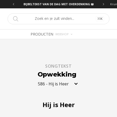
ING 📖
BIJBELTEKST VAN DE DAG MET OVERDENKING 📖
Krui
⌘
K
PRODUCTEN
WEBSHOP
SONGTEKST
Opwekking
586
-
Hij is Heer
Hij is Heer