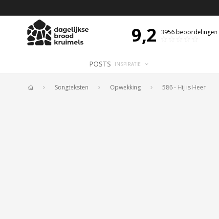
 DE DAG MET OVERDENKING 📖
BIJBELTEKST VAN DE DAG MET OVERDENK
9,2
3956
beoordelingen
POSTS
INSPIRATIE
Songteksten
Opwekking
586 - Hij is Heer
Home