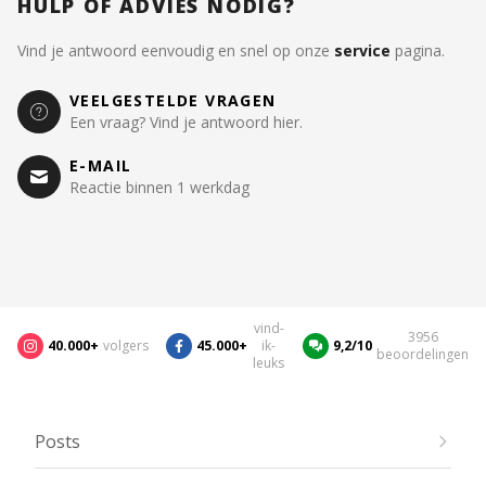
HULP OF ADVIES NODIG?
Vind je antwoord eenvoudig en snel op onze
service
pagina.
VEELGESTELDE VRAGEN
Een vraag? Vind je antwoord hier.
E-MAIL
Reactie binnen 1 werkdag
vind-
3956
40.000+
volgers
45.000+
ik-
9,2/10
beoordelingen
leuks
Posts