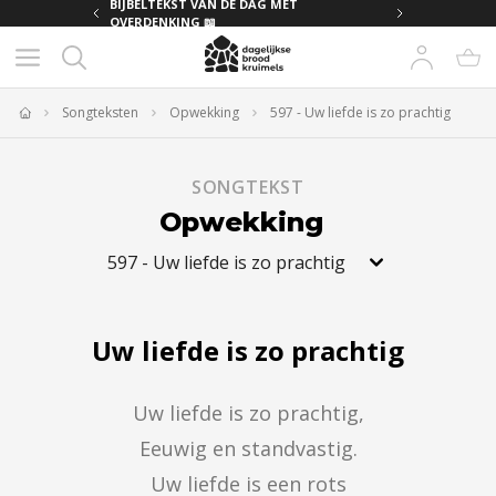
MET
BIJBELTEKST VAN DE DAG MET
OVERDENKING 📖
Songteksten
Opwekking
597 - Uw liefde is zo prachtig
Home
SONGTEKST
Opwekking
597
-
Uw liefde is zo prachtig
Uw liefde is zo prachtig
Uw liefde is zo prachtig,

Eeuwig en standvastig.

Uw liefde is een rots
