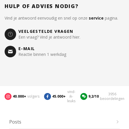
HULP OF ADVIES NODIG?
Vind je antwoord eenvoudig en snel op onze
service
pagina.
VEELGESTELDE VRAGEN
Een vraag? Vind je antwoord hier.
E-MAIL
Reactie binnen 1 werkdag
vind-
3956
40.000+
volgers
45.000+
ik-
9,2/10
beoordelingen
leuks
Posts