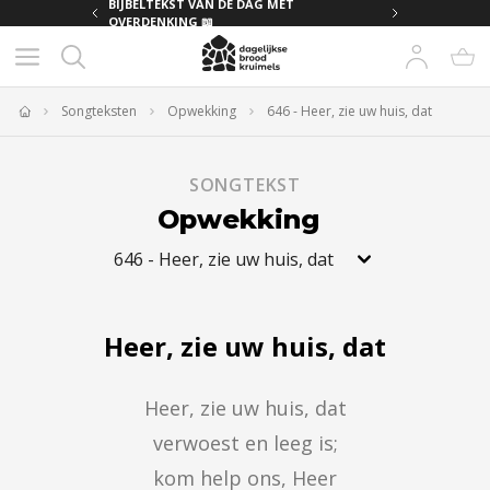
MET
BIJBELTEKST VAN DE DAG MET
OVERDENKING 📖
Songteksten
Opwekking
646 - Heer, zie uw huis, dat
Home
SONGTEKST
Opwekking
646
-
Heer, zie uw huis, dat
Heer, zie uw huis, dat
Heer, zie uw huis, dat

verwoest en leeg is;

kom help ons, Heer
