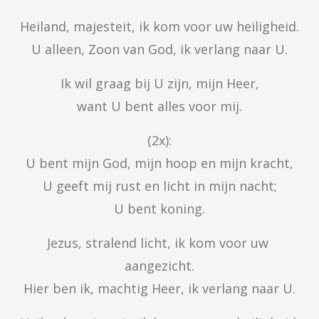
Heiland, majesteit, ik kom voor uw heiligheid.

U alleen, Zoon van God, ik verlang naar U.
Ik wil graag bij U zijn, mijn Heer,

want U bent alles voor mij.
(2x):

U bent mijn God, mijn hoop en mijn kracht,

U geeft mij rust en licht in mijn nacht;

U bent koning.
Jezus, stralend licht, ik kom voor uw 
aangezicht.

Hier ben ik, machtig Heer, ik verlang naar U.