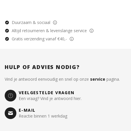
Duurzaam & sociaal
Altijd retourneren & levenslange service
Gratis verzending vanaf €40,-
HULP OF ADVIES NODIG?
Vind je antwoord eenvoudig en snel op onze
service
pagina.
VEELGESTELDE VRAGEN
Een vraag? Vind je antwoord hier.
E-MAIL
Reactie binnen 1 werkdag