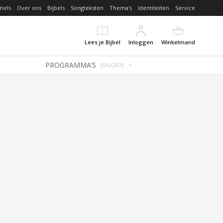
mels
Over ons
Bijbels
Songteksten
Thema's
Identiteiten
Service
Lees je Bijbel
Inloggen
Winkelmand
PROGRAMMA’S
EDUCATIE