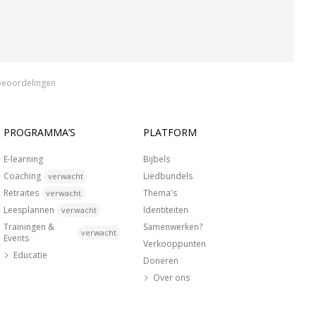
beoordelingen
PROGRAMMA’S
PLATFORM
E-learning
Bijbels
Coaching
Liedbundels
verwacht
Retraites
Thema's
verwacht
Leesplannen
Identiteiten
verwacht
Trainingen &
Samenwerken?
verwacht
Events
Verkooppunten
Educatie
Doneren
Over ons