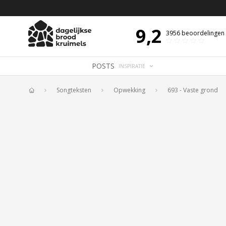
 DE DAG MET OVERDENKING 📖
BIJBELTEKST VAN DE DAG MET OVERDENK
9,2
3956
beoordelingen
POSTS
INSPIRATIE
Songteksten
Opwekking
693 - Vaste grond
Home