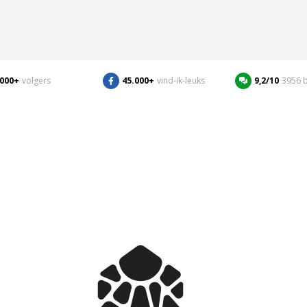
.000+
volgers
45.000+
vind-ik-leuks
9,2/10
3956 