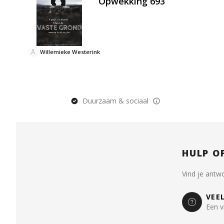
Opwekking 693
Willemieke Westerink
Duurzaam & sociaal
HULP O
Vind je antw
VEE
Een v