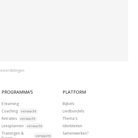
beoordelingen
PROGRAMMA’S
PLATFORM
E-learning
Bijbels
Coaching
Liedbundels
verwacht
Retraites
Thema's
verwacht
Leesplannen
Identiteiten
verwacht
Trainingen &
Samenwerken?
verwacht