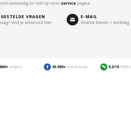
oord eenvoudig en snel op onze
service
pagina.
LGESTELDE VRAGEN
E-MAIL
raag? Vind je antwoord hier.
Reactie binnen 1 werkdag
.000+
volgers
45.000+
vind-ik-leuks
9,2/10
3956 