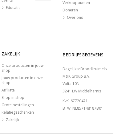
Events
Verkooppunten
Educatie
Doneren
Over ons
ZAKELIJK
BEDRIJFSGEGEVENS
Onze producten in jouw
DagelijkseBroodkruimels
shop
M&K Group B.V.
Jouw producten in onze
shop
Volta 10N
Affiliate
3241 LW Middelharnis
Shop in shop
KvK: 67720471
Grote bestellingen
BTW: NL857148187B01
Relatiegeschenken
Zakelijk