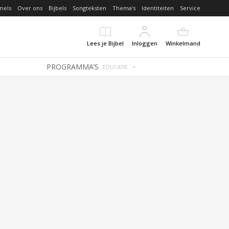
mels
Over ons
Bijbels
Songteksten
Thema's
Identiteiten
Service
Lees je Bijbel
Inloggen
Winkelmand
PROGRAMMA’S
EDUCATIE