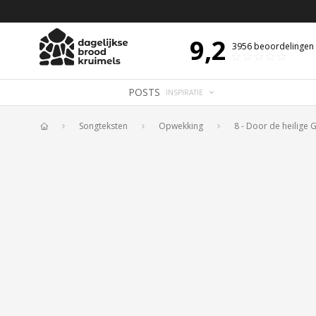
 DE DAG MET OVERDENKING 📖
BIJBELTEKST VAN DE DAG MET OVERDENK
9,2
3956
beoordelingen
POSTS
INSPIRATIE
Songteksten
Opwekking
8 - Door de heilige G
Home