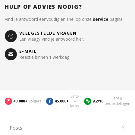
HULP OF ADVIES NODIG?
Vind je antwoord eenvoudig en snel op onze
service
pagina.
VEELGESTELDE VRAGEN
Een vraag? Vind je antwoord hier.
E-MAIL
Reactie binnen 1 werkdag
vind-
3956
40.000+
volgers
45.000+
ik-
9,2/10
beoordelingen
leuks
Posts