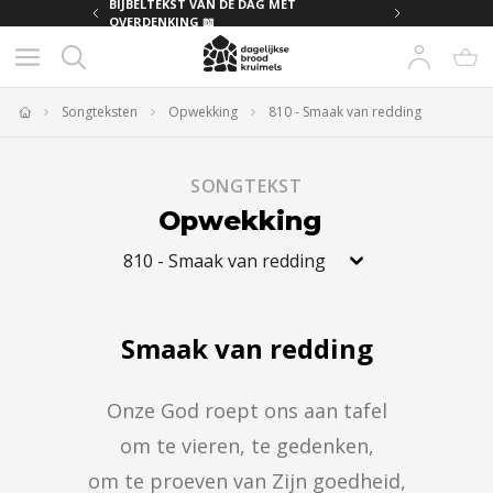
MET
BIJBELTEKST VAN DE DAG MET
OVERDENKING 📖
Songteksten
Opwekking
810 - Smaak van redding
Home
SONGTEKST
Opwekking
810
-
Smaak van redding
Smaak van redding
Onze God roept ons aan tafel

om te vieren, te gedenken,

om te proeven van Zijn goedheid,
