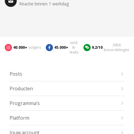
Reactie binnen 1 werkdag
vind-
3956
40.000+
volgers
45.000+
ik-
9,2/10
beoordelingen
leuks
Posts
Producten
Programma’s
Platform
Jouw account