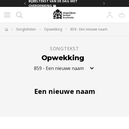
MET
BIJBELTEKST VAN DE DAG MET
OVERDENKING 📖
Songteksten
Opwekking
859 - Een nieuwe naam
Home
SONGTEKST
Opwekking
859
-
Een nieuwe naam
Een nieuwe naam